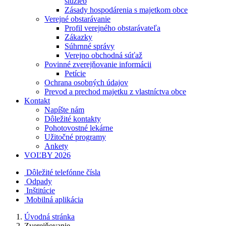
služieb
Zásady hospodárenia s majetkom obce
Verejné obstarávanie
Profil verejného obstarávateľa
Zákazky
Súhrnné správy
Verejno obchodná súťaž
Povinné zverejňovanie informácii
Petície
Ochrana osobných údajov
Prevod a prechod majetku z vlastníctva obce
Kontakt
Napíšte nám
Dôležité kontakty
Pohotovostné lekárne
Užitočné programy
Ankety
VOĽBY 2026
Dôležité telefónne čísla
Odpady
Inštitúcie
Mobilná aplikácia
Úvodná stránka
Zverejňovanie