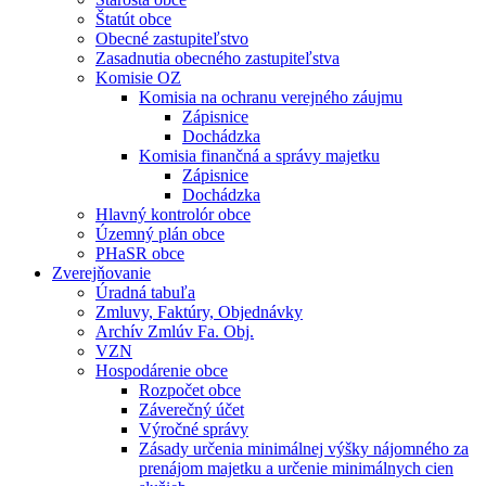
Štatút obce
Obecné zastupiteľstvo
Zasadnutia obecného zastupiteľstva
Komisie OZ
Komisia na ochranu verejného záujmu
Zápisnice
Dochádzka
Komisia finančná a správy majetku
Zápisnice
Dochádzka
Hlavný kontrolór obce
Územný plán obce
PHaSR obce
Zverejňovanie
Úradná tabuľa
Zmluvy, Faktúry, Objednávky
Archív Zmlúv Fa. Obj.
VZN
Hospodárenie obce
Rozpočet obce
Záverečný účet
Výročné správy
Zásady určenia minimálnej výšky nájomného za
prenájom majetku a určenie minimálnych cien