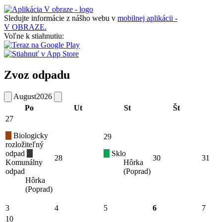
Sledujte informácie z nášho webu v
mobilnej aplikácii -
V OBRAZE.
Voľne k stiahnutiu:
Zvoz odpadu
August
2026
Po
Ut
St
Št
27
Biologicky
29
rozložiteľný
odpad
Sklo
28
30
31
Komunálny
Hôrka
odpad
(Poprad)
Hôrka
(Poprad)
3
4
5
6
7
10