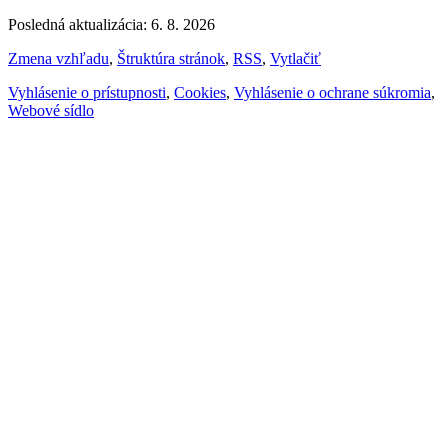
Posledná aktualizácia: 6. 8. 2026
Zmena vzhľadu
,
Štruktúra stránok
,
RSS
,
Vytlačiť
Vyhlásenie o prístupnosti
,
Cookies
,
Vyhlásenie o ochrane súkromia
,
Webové sídlo