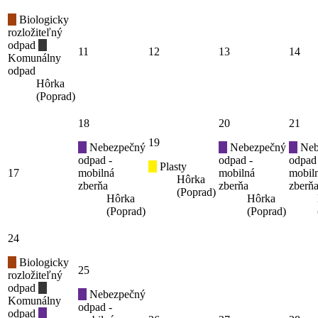
Biologicky
rozložiteľný
odpad
11
12
13
14
Komunálny
odpad
Hôrka
(Poprad)
18
20
21
19
Nebezpečný
Nebezpečný
Neb
odpad -
odpad -
odpad
Plasty
17
mobilná
mobilná
mobil
Hôrka
zberňa
zberňa
zberň
(Poprad)
Hôrka
Hôrka
(Poprad)
(Poprad)
24
Biologicky
25
rozložiteľný
odpad
Nebezpečný
Komunálny
odpad -
odpad