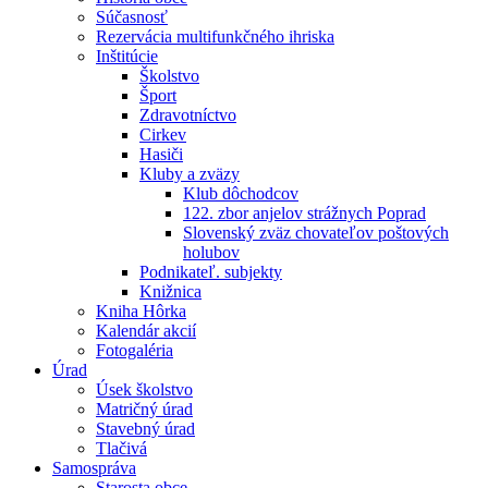
Súčasnosť
Rezervácia multifunkčného ihriska
Inštitúcie
Školstvo
Šport
Zdravotníctvo
Cirkev
Hasiči
Kluby a zväzy
Klub dôchodcov
122. zbor anjelov strážnych Poprad
Slovenský zväz chovateľov poštových
holubov
Podnikateľ. subjekty
Knižnica
Kniha Hôrka
Kalendár akcií
Fotogaléria
Úrad
Úsek školstvo
Matričný úrad
Stavebný úrad
Tlačivá
Samospráva
Starosta obce