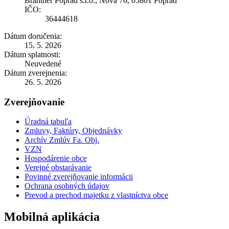
Brantner Poprad s.r.o., Nova 76, 05801 Poprad
IČO:
36444618
Dátum doručenia:
15. 5. 2026
Dátum splatnosti:
Neuvedené
Dátum zverejnenia:
26. 5. 2026
Zverejňovanie
Úradná tabuľa
Zmluvy, Faktúry, Objednávky
Archív Zmlúv Fa. Obj.
VZN
Hospodárenie obce
Verejné obstarávanie
Povinné zverejňovanie informácii
Ochrana osobných údajov
Prevod a prechod majetku z vlastníctva obce
Mobilná aplikácia