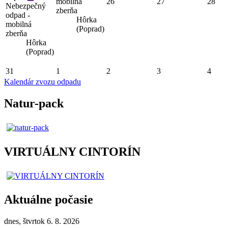
mobilná
26
27
28
Nebezpečný
zberňa
odpad -
Hôrka
mobilná
(Poprad)
zberňa
Hôrka
(Poprad)
31
1
2
3
4
Kalendár zvozu odpadu
Natur-pack
VIRTUÁLNY CINTORÍN
Aktuálne počasie
dnes, štvrtok 6. 8. 2026