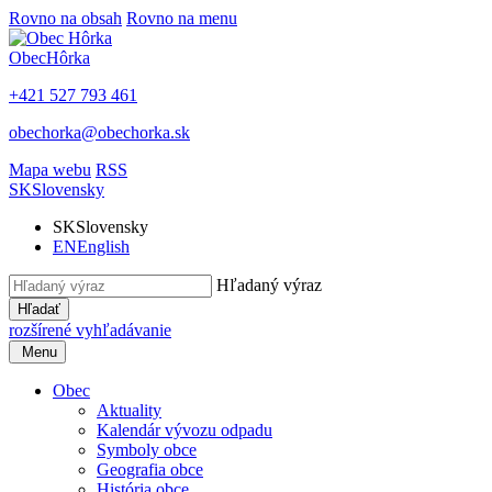
Rovno na obsah
Rovno na menu
Obec
Hôrka
+421 527 793 461
obechorka@obechorka.sk
Mapa webu
RSS
SK
Slovensky
SK
Slovensky
EN
English
Hľadaný výraz
Hľadať
rozšírené vyhľadávanie
Menu
Obec
Aktuality
Kalendár vývozu odpadu
Symboly obce
Geografia obce
História obce