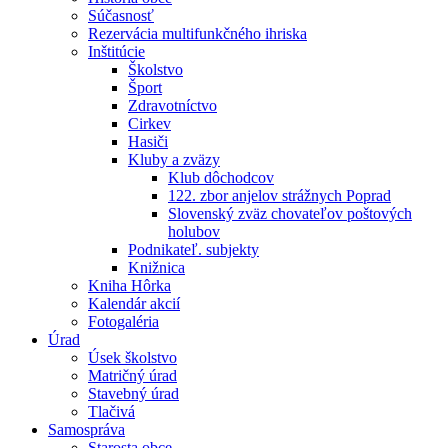
Súčasnosť
Rezervácia multifunkčného ihriska
Inštitúcie
Školstvo
Šport
Zdravotníctvo
Cirkev
Hasiči
Kluby a zväzy
Klub dôchodcov
122. zbor anjelov strážnych Poprad
Slovenský zväz chovateľov poštových
holubov
Podnikateľ. subjekty
Knižnica
Kniha Hôrka
Kalendár akcií
Fotogaléria
Úrad
Úsek školstvo
Matričný úrad
Stavebný úrad
Tlačivá
Samospráva
Starosta obce