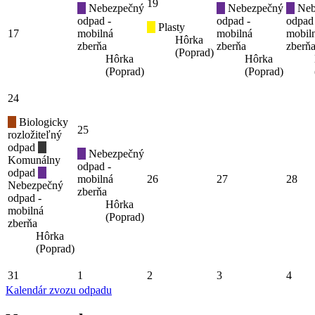
19
Nebezpečný
Nebezpečný
Neb
odpad -
odpad -
odpad
Plasty
17
mobilná
mobilná
mobil
Hôrka
zberňa
zberňa
zberň
(Poprad)
Hôrka
Hôrka
(Poprad)
(Poprad)
24
Biologicky
25
rozložiteľný
odpad
Nebezpečný
Komunálny
odpad -
odpad
mobilná
26
27
28
Nebezpečný
zberňa
odpad -
Hôrka
mobilná
(Poprad)
zberňa
Hôrka
(Poprad)
31
1
2
3
4
Kalendár zvozu odpadu