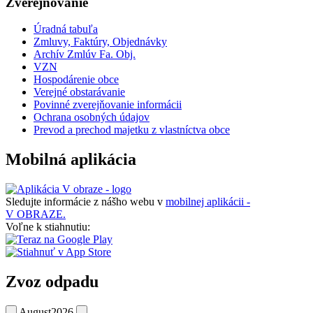
Zverejňovanie
Úradná tabuľa
Zmluvy, Faktúry, Objednávky
Archív Zmlúv Fa. Obj.
VZN
Hospodárenie obce
Verejné obstarávanie
Povinné zverejňovanie informácii
Ochrana osobných údajov
Prevod a prechod majetku z vlastníctva obce
Mobilná aplikácia
Sledujte informácie z nášho webu v
mobilnej aplikácii -
V OBRAZE.
Voľne k stiahnutiu:
Zvoz odpadu
August
2026