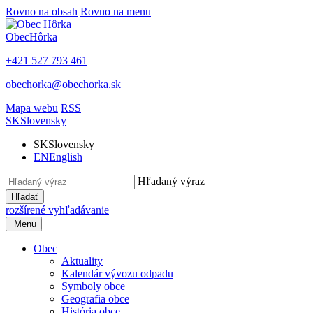
Rovno na obsah
Rovno na menu
Obec
Hôrka
+421 527 793 461
obechorka@obechorka.sk
Mapa webu
RSS
SK
Slovensky
SK
Slovensky
EN
English
Hľadaný výraz
Hľadať
rozšírené vyhľadávanie
Menu
Obec
Aktuality
Kalendár vývozu odpadu
Symboly obce
Geografia obce
História obce