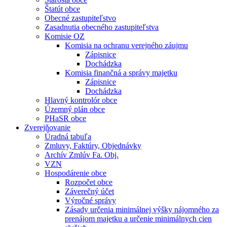
Štatút obce
Obecné zastupiteľstvo
Zasadnutia obecného zastupiteľstva
Komisie OZ
Komisia na ochranu verejného záujmu
Zápisnice
Dochádzka
Komisia finančná a správy majetku
Zápisnice
Dochádzka
Hlavný kontrolór obce
Územný plán obce
PHaSR obce
Zverejňovanie
Úradná tabuľa
Zmluvy, Faktúry, Objednávky
Archív Zmlúv Fa. Obj.
VZN
Hospodárenie obce
Rozpočet obce
Záverečný účet
Výročné správy
Zásady určenia minimálnej výšky nájomného za
prenájom majetku a určenie minimálnych cien