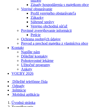
služieb
Zásady hospodárenia s majetkom obce
Verejné obstarávanie
Profil verejného obstarávateľa
Zákazky
Súhrnné správy
Verejno obchodná súťaž
Povinné zverejňovanie informácii
Petície
Ochrana osobných údajov
Prevod a prechod majetku z vlastníctva obce
Kontakt
Napíšte nám
Dôležité kontakty
Pohotovostné lekárne
Užitočné programy
Ankety
VOĽBY 2026
Dôležité telefónne čísla
Odpady
Inštitúcie
Mobilná aplikácia
Úvodná stránka
Zverejňovanie