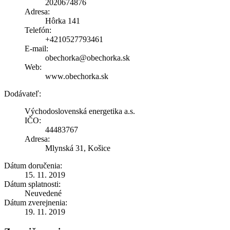
2020674876
Adresa:
Hôrka 141
Telefón:
+4210527793461
E-mail:
obechorka@obechorka.sk
Web:
www.obechorka.sk
Dodávateľ:
Východoslovenská energetika a.s.
IČO:
44483767
Adresa:
Mlynská 31, Košice
Dátum doručenia:
15. 11. 2019
Dátum splatnosti:
Neuvedené
Dátum zverejnenia:
19. 11. 2019