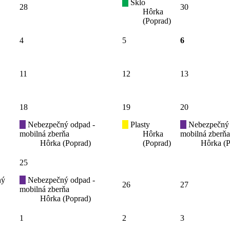
Sklo
28
30
Hôrka
(Poprad)
4
5
6
11
12
13
18
19
20
Nebezpečný odpad -
Plasty
Nebezpečný 
mobilná zberňa
Hôrka
mobilná zberňa
Hôrka (Poprad)
(Poprad)
Hôrka (P
25
ný
Nebezpečný odpad -
26
27
mobilná zberňa
Hôrka (Poprad)
1
2
3