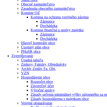
Obecné zastupiteľstvo
Zasadnutia obecného zastupiteľstva
Komisie OZ
Komisia na ochranu verejného záujmu
Zápisnice
Dochádzka
Komisia finančná a správy majetku
Zápisnice
Dochádzka
Hlavný kontrolór obce
Územný plán obce
PHaSR obce
Zverejňovanie
Úradná tabuľa
Zmluvy, Faktúry, Objednávky
Archív Zmlúv Fa. Obj.
VZN
Hospodárenie obce
Rozpočet obce
Záverečný účet
Výročné správy
Zásady určenia minimálnej výšky nájomného za pr
Zásady hospodárenia s majetkom obce
Verejné obstarávanie