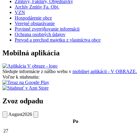
Zmluvy, Faktúry, Objednávky
Archív Zmlúv Fa. Obj.
VZN
Hospodárenie obce
Verejné obstarávanie
Povinné zverejňovanie informácii
Ochrana osobných údajov
Prevod a prechod majetku z vlastníctva obce
Mobilná aplikácia
Sledujte informácie z nášho webu v
mobilnej aplikácii - V OBRAZE.
Voľne k stiahnutiu:
Zvoz odpadu
August
2026
Po
27