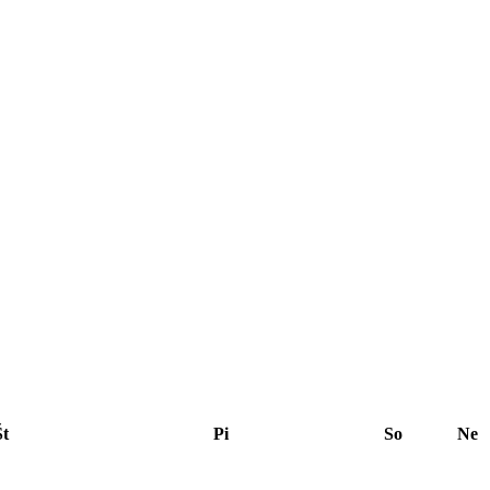
Št
Pi
So
Ne