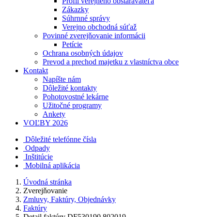
Profil verejného obstarávateľa
Zákazky
Súhrnné správy
Verejno obchodná súťaž
Povinné zverejňovanie informácii
Petície
Ochrana osobných údajov
Prevod a prechod majetku z vlastníctva obce
Kontakt
Napíšte nám
Dôležité kontakty
Pohotovostné lekárne
Užitočné programy
Ankety
VOĽBY 2026
Dôležité telefónne čísla
Odpady
Inštitúcie
Mobilná aplikácia
Úvodná stránka
Zverejňovanie
Zmluvy, Faktúry, Objednávky
Faktúry
Detail faktúry DF530190 802019