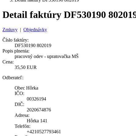
Detail faktúry DF530190 80201
Zmluvy
|
Objednávky
Číslo faktúry:
DF530190 802019
Popis plnenia:
pracovný odev - upratovačka MŠ
Cena:
35,50 EUR
Odberateľ:
Obec Hôrka
IČO:
00326194
DIČ:
2020674876
Adresa:
Hôrka 141
Telefón:
+4210527793461