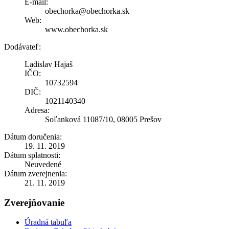
E-mail:
obechorka@obechorka.sk
Web:
www.obechorka.sk
Dodávateľ:
Ladislav Hajaš
IČO:
10732594
DIČ:
1021140340
Adresa:
Soľanková 11087/10, 08005 Prešov
Dátum doručenia:
19. 11. 2019
Dátum splatnosti:
Neuvedené
Dátum zverejnenia:
21. 11. 2019
Zverejňovanie
Úradná tabuľa