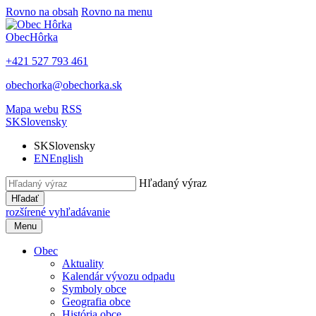
Rovno na obsah
Rovno na menu
Obec
Hôrka
+421 527 793 461
obechorka@obechorka.sk
Mapa webu
RSS
SK
Slovensky
SK
Slovensky
EN
English
Hľadaný výraz
Hľadať
rozšírené vyhľadávanie
Menu
Obec
Aktuality
Kalendár vývozu odpadu
Symboly obce
Geografia obce
História obce