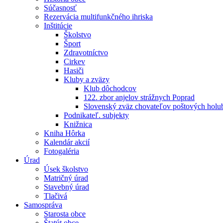
Súčasnosť
Rezervácia multifunkčného ihriska
Inštitúcie
Školstvo
Šport
Zdravotníctvo
Cirkev
Hasiči
Kluby a zväzy
Klub dôchodcov
122. zbor anjelov strážnych Poprad
Slovenský zväz chovateľov poštových holu
Podnikateľ. subjekty
Knižnica
Kniha Hôrka
Kalendár akcií
Fotogaléria
Úrad
Úsek školstvo
Matričný úrad
Stavebný úrad
Tlačivá
Samospráva
Starosta obce
Štatút obce