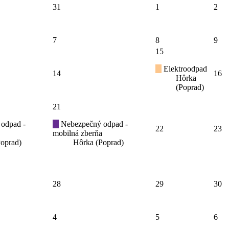
31
1
2
7
8
9
15
Elektroodpad
14
16
Hôrka
(Poprad)
21
odpad -
Nebezpečný odpad -
22
23
mobilná zberňa
oprad)
Hôrka (Poprad)
28
29
30
4
5
6