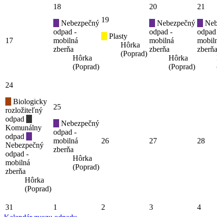
18
20
21
19
Nebezpečný
Nebezpečný
Neb
odpad -
odpad -
odpad
Plasty
17
mobilná
mobilná
mobil
Hôrka
zberňa
zberňa
zberň
(Poprad)
Hôrka
Hôrka
(Poprad)
(Poprad)
24
Biologicky
25
rozložiteľný
odpad
Nebezpečný
Komunálny
odpad -
odpad
mobilná
26
27
28
Nebezpečný
zberňa
odpad -
Hôrka
mobilná
(Poprad)
zberňa
Hôrka
(Poprad)
31
1
2
3
4