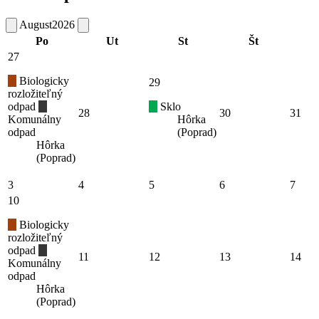
August
2026
Po
Ut
St
Št
27
Biologicky
29
rozložiteľný
odpad
Sklo
28
30
31
Komunálny
Hôrka
odpad
(Poprad)
Hôrka
(Poprad)
3
4
5
6
7
10
Biologicky
rozložiteľný
odpad
11
12
13
14
Komunálny
odpad
Hôrka
(Poprad)