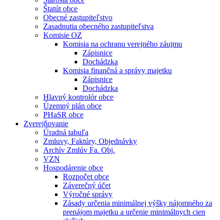
Štatút obce
Obecné zastupiteľstvo
Zasadnutia obecného zastupiteľstva
Komisie OZ
Komisia na ochranu verejného záujmu
Zápisnice
Dochádzka
Komisia finančná a správy majetku
Zápisnice
Dochádzka
Hlavný kontrolór obce
Územný plán obce
PHaSR obce
Zverejňovanie
Úradná tabuľa
Zmluvy, Faktúry, Objednávky
Archív Zmlúv Fa. Obj.
VZN
Hospodárenie obce
Rozpočet obce
Záverečný účet
Výročné správy
Zásady určenia minimálnej výšky nájomného za
prenájom majetku a určenie minimálnych cien