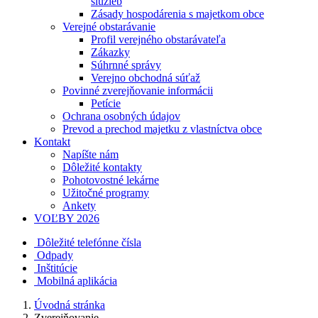
služieb
Zásady hospodárenia s majetkom obce
Verejné obstarávanie
Profil verejného obstarávateľa
Zákazky
Súhrnné správy
Verejno obchodná súťaž
Povinné zverejňovanie informácii
Petície
Ochrana osobných údajov
Prevod a prechod majetku z vlastníctva obce
Kontakt
Napíšte nám
Dôležité kontakty
Pohotovostné lekárne
Užitočné programy
Ankety
VOĽBY 2026
Dôležité telefónne čísla
Odpady
Inštitúcie
Mobilná aplikácia
Úvodná stránka
Zverejňovanie