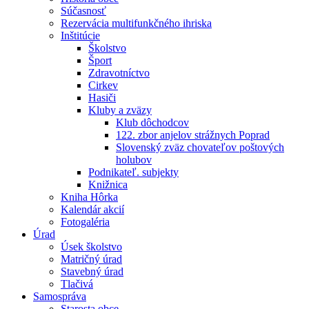
Súčasnosť
Rezervácia multifunkčného ihriska
Inštitúcie
Školstvo
Šport
Zdravotníctvo
Cirkev
Hasiči
Kluby a zväzy
Klub dôchodcov
122. zbor anjelov strážnych Poprad
Slovenský zväz chovateľov poštových
holubov
Podnikateľ. subjekty
Knižnica
Kniha Hôrka
Kalendár akcií
Fotogaléria
Úrad
Úsek školstvo
Matričný úrad
Stavebný úrad
Tlačivá
Samospráva
Starosta obce