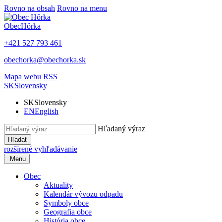
Rovno na obsah
Rovno na menu
Obec
Hôrka
+421 527 793 461
obechorka@obechorka.sk
Mapa webu
RSS
SK
Slovensky
SK
Slovensky
EN
English
Hľadaný výraz
Hľadať
rozšírené vyhľadávanie
Menu
Obec
Aktuality
Kalendár vývozu odpadu
Symboly obce
Geografia obce
História obce