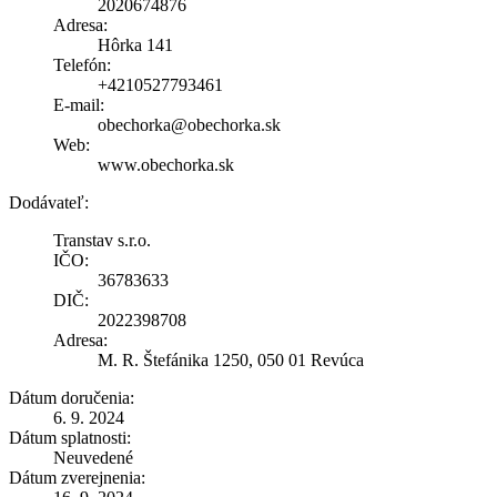
2020674876
Adresa:
Hôrka 141
Telefón:
+4210527793461
E-mail:
obechorka@obechorka.sk
Web:
www.obechorka.sk
Dodávateľ:
Transtav s.r.o.
IČO:
36783633
DIČ:
2022398708
Adresa:
M. R. Štefánika 1250, 050 01 Revúca
Dátum doručenia:
6. 9. 2024
Dátum splatnosti:
Neuvedené
Dátum zverejnenia: