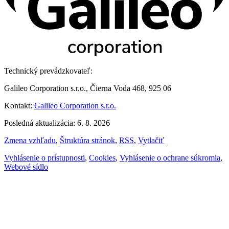
Technický prevádzkovateľ:
Galileo Corporation s.r.o., Čierna Voda 468, 925 06
Kontakt:
Galileo Corporation s.r.o.
Posledná aktualizácia: 6. 8. 2026
Zmena vzhľadu
,
Štruktúra stránok
,
RSS
,
Vytlačiť
Vyhlásenie o prístupnosti
,
Cookies
,
Vyhlásenie o ochrane súkromia
,
Webové sídlo