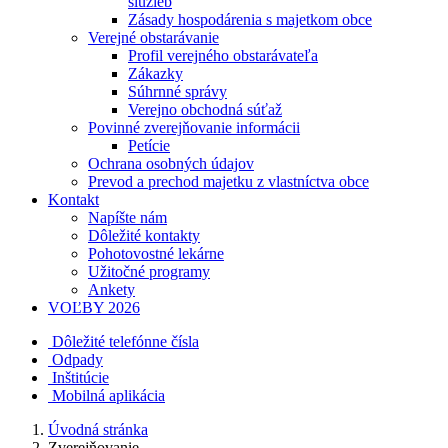
služieb
Zásady hospodárenia s majetkom obce
Verejné obstarávanie
Profil verejného obstarávateľa
Zákazky
Súhrnné správy
Verejno obchodná súťaž
Povinné zverejňovanie informácii
Petície
Ochrana osobných údajov
Prevod a prechod majetku z vlastníctva obce
Kontakt
Napíšte nám
Dôležité kontakty
Pohotovostné lekárne
Užitočné programy
Ankety
VOĽBY 2026
Dôležité telefónne čísla
Odpady
Inštitúcie
Mobilná aplikácia
Úvodná stránka
Zverejňovanie