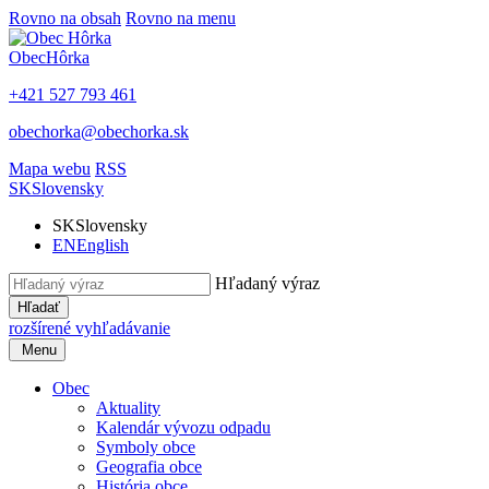
Rovno na obsah
Rovno na menu
Obec
Hôrka
+421 527 793 461
obechorka@obechorka.sk
Mapa webu
RSS
SK
Slovensky
SK
Slovensky
EN
English
Hľadaný výraz
Hľadať
rozšírené vyhľadávanie
Menu
Obec
Aktuality
Kalendár vývozu odpadu
Symboly obce
Geografia obce
História obce