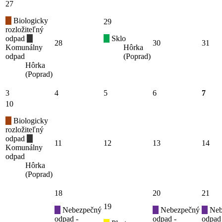
27
Biologicky
29
rozložiteľný
odpad
Sklo
28
30
31
Komunálny
Hôrka
odpad
(Poprad)
Hôrka
(Poprad)
3
4
5
6
7
10
Biologicky
rozložiteľný
odpad
11
12
13
14
Komunálny
odpad
Hôrka
(Poprad)
18
20
21
19
Nebezpečný
Nebezpečný
Neb
odpad -
odpad -
odpad