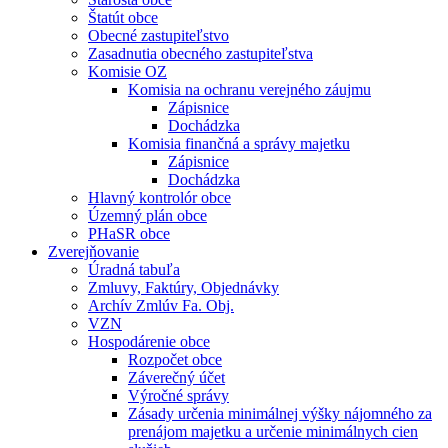
Štatút obce
Obecné zastupiteľstvo
Zasadnutia obecného zastupiteľstva
Komisie OZ
Komisia na ochranu verejného záujmu
Zápisnice
Dochádzka
Komisia finančná a správy majetku
Zápisnice
Dochádzka
Hlavný kontrolór obce
Územný plán obce
PHaSR obce
Zverejňovanie
Úradná tabuľa
Zmluvy, Faktúry, Objednávky
Archív Zmlúv Fa. Obj.
VZN
Hospodárenie obce
Rozpočet obce
Záverečný účet
Výročné správy
Zásady určenia minimálnej výšky nájomného za
prenájom majetku a určenie minimálnych cien