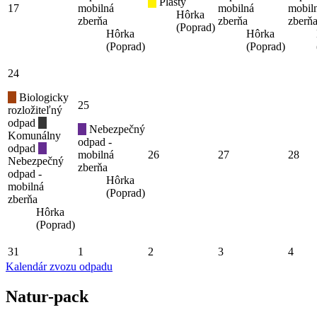
Plasty
17
mobilná
mobilná
mobil
Hôrka
zberňa
zberňa
zberň
(Poprad)
Hôrka
Hôrka
(Poprad)
(Poprad)
24
Biologicky
25
rozložiteľný
odpad
Nebezpečný
Komunálny
odpad -
odpad
mobilná
26
27
28
Nebezpečný
zberňa
odpad -
Hôrka
mobilná
(Poprad)
zberňa
Hôrka
(Poprad)
31
1
2
3
4
Kalendár zvozu odpadu
Natur-pack