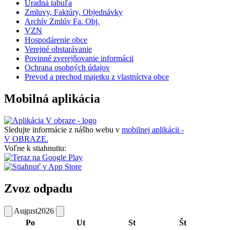
Úradná tabuľa
Zmluvy, Faktúry, Objednávky
Archív Zmlúv Fa. Obj.
VZN
Hospodárenie obce
Verejné obstarávanie
Povinné zverejňovanie informácii
Ochrana osobných údajov
Prevod a prechod majetku z vlastníctva obce
Mobilná aplikácia
Sledujte informácie z nášho webu v
mobilnej aplikácii -
V OBRAZE.
Voľne k stiahnutiu:
Zvoz odpadu
August
2026
Po
Ut
St
Št