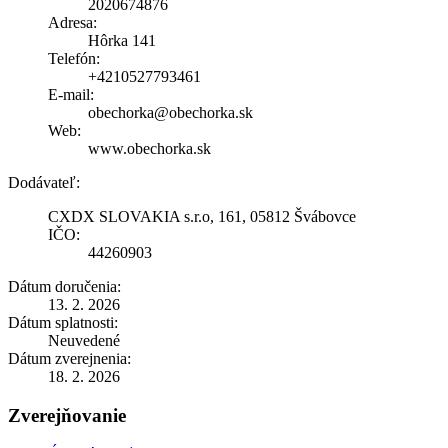
2020674876
Adresa:
Hôrka 141
Telefón:
+4210527793461
E-mail:
obechorka@obechorka.sk
Web:
www.obechorka.sk
Dodávateľ:
CXDX SLOVAKIA s.r.o, 161, 05812 Švábovce
IČO:
44260903
Dátum doručenia:
13. 2. 2026
Dátum splatnosti:
Neuvedené
Dátum zverejnenia:
18. 2. 2026
Zverejňovanie