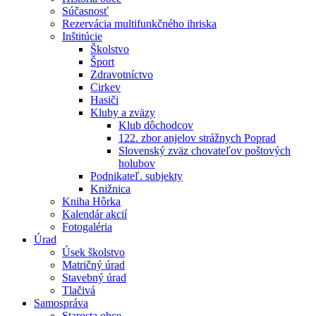
Súčasnosť
Rezervácia multifunkčného ihriska
Inštitúcie
Školstvo
Šport
Zdravotníctvo
Cirkev
Hasiči
Kluby a zväzy
Klub dôchodcov
122. zbor anjelov strážnych Poprad
Slovenský zväz chovateľov poštových
holubov
Podnikateľ. subjekty
Knižnica
Kniha Hôrka
Kalendár akcií
Fotogaléria
Úrad
Úsek školstvo
Matričný úrad
Stavebný úrad
Tlačivá
Samospráva
Starosta obce