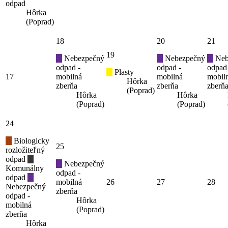
odpad
Hôrka
(Poprad)
18
20
21
19
Nebezpečný
Nebezpečný
Neb
odpad -
odpad -
odpad
Plasty
17
mobilná
mobilná
mobil
Hôrka
zberňa
zberňa
zberň
(Poprad)
Hôrka
Hôrka
(Poprad)
(Poprad)
24
Biologicky
25
rozložiteľný
odpad
Nebezpečný
Komunálny
odpad -
odpad
mobilná
26
27
28
Nebezpečný
zberňa
odpad -
Hôrka
mobilná
(Poprad)
zberňa
Hôrka