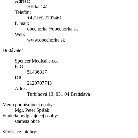
Adresa:
Hôrka 141
Telefón:
+4210527793461
E-mail:
obechorka@obechorka.sk
Web:
www.obechorka.sk
Dodávateľ:
Spencer Medical s.r.o.
IČO:
51436817
DIČ:
2120707743
Adresa:
Turbínová 13, 831 04 Bratislava
Meno podpisujúcej osoby:
Mgr. Peter Spišák
Funkcia podpisujúcej osoby:
starosta obce
Súvisiace faktúry: