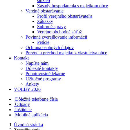
služieb
Zásady hospodárenia s majetkom obce
Verejné obstarávanie
Profil verejného obstarávateľa
Zákazky
Súhrnné správy
Verejno obchodná súťaž
Povinné zverejňovanie informácii
Petície
Ochrana osobných údajov
Prevod a prechod majetku z vlastníctva obce
Kontakt
Napíšte nám
Dôležité kontakty
Pohotovostné lekárne
Užitočné programy
Ankety
VOĽBY 2026
Dôležité telefónne čísla
Odpady
Inštitúcie
Mobilná aplikácia
Úvodná stránka
Zverejňovanie