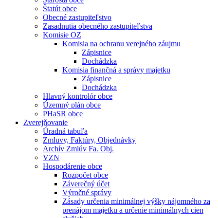
Štatút obce
Obecné zastupiteľstvo
Zasadnutia obecného zastupiteľstva
Komisie OZ
Komisia na ochranu verejného záujmu
Zápisnice
Dochádzka
Komisia finančná a správy majetku
Zápisnice
Dochádzka
Hlavný kontrolór obce
Územný plán obce
PHaSR obce
Zverejňovanie
Úradná tabuľa
Zmluvy, Faktúry, Objednávky
Archív Zmlúv Fa. Obj.
VZN
Hospodárenie obce
Rozpočet obce
Záverečný účet
Výročné správy
Zásady určenia minimálnej výšky nájomného za
prenájom majetku a určenie minimálnych cien