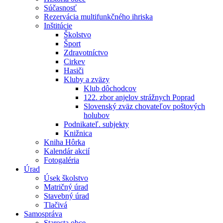
Súčasnosť
Rezervácia multifunkčného ihriska
Inštitúcie
Školstvo
Šport
Zdravotníctvo
Cirkev
Hasiči
Kluby a zväzy
Klub dôchodcov
122. zbor anjelov strážnych Poprad
Slovenský zväz chovateľov poštových
holubov
Podnikateľ. subjekty
Knižnica
Kniha Hôrka
Kalendár akcií
Fotogaléria
Úrad
Úsek školstvo
Matričný úrad
Stavebný úrad
Tlačivá
Samospráva
Starosta obce