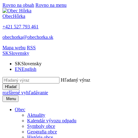
Rovno na obsah
Rovno na menu
Obec
Hôrka
+421 527 793 461
obechorka@obechorka.sk
Mapa webu
RSS
SK
Slovensky
SK
Slovensky
EN
English
Hľadaný výraz
Hľadať
rozšírené vyhľadávanie
Menu
Obec
Aktuality
Kalendár vývozu odpadu
Symboly obce
Geografia obce
História obce