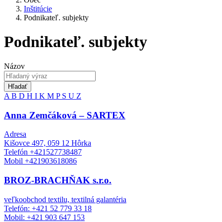
Inštitúcie
Podnikateľ. subjekty
Podnikateľ. subjekty
Názov
Hľadať
A
B
D
H
I
K
M
P
S
U
Z
Anna Zemčáková – SARTEX
Adresa
Kišovce 497, 059 12 Hôrka
Telefón +421527738487
Mobil +421903618086
BROZ-BRACHŇAK s.r.o.
veľkoobchod textilu, textilná galantéria
Telefón: +421 52 779 33 18
Mobil: +421 903 647 153