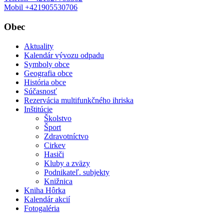
Mobil +421905530706
Obec
Aktuality
Kalendár vývozu odpadu
Symboly obce
Geografia obce
História obce
Súčasnosť
Rezervácia multifunkčného ihriska
Inštitúcie
Školstvo
Šport
Zdravotníctvo
Cirkev
Hasiči
Kluby a zväzy
Podnikateľ. subjekty
Knižnica
Kniha Hôrka
Kalendár akcií
Fotogaléria