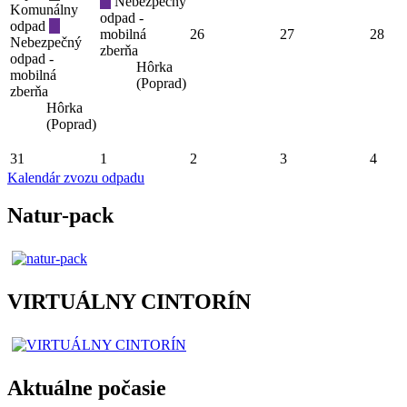
Nebezpečný
Komunálny
odpad -
odpad
mobilná
26
27
28
Nebezpečný
zberňa
odpad -
Hôrka
mobilná
(Poprad)
zberňa
Hôrka
(Poprad)
31
1
2
3
4
Kalendár zvozu odpadu
Natur-pack
VIRTUÁLNY CINTORÍN
Aktuálne počasie