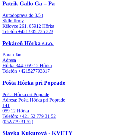
Patrik Gallo Ga – Pa
Autodoprava do 3,5 t
Sídlo firmy
Kišovce 261, 05912 Hôrka
Telefón +421 905 725 223
Pekáreň Hôrka s.r.o.
Baran Ján
Adresa
Hôrka 344, 059 12 Hôrka
Telefón +421527793317
Pošta Hôrka pri Poprade
Pošta Hôrka pri Poprade
Adresa: Pošta Hôrka pri Poprade
141
059 12 Hôrka
Telefón: +421 52 779 31 52
(052/779 31 52)
Slavka Kukurová - KVETY