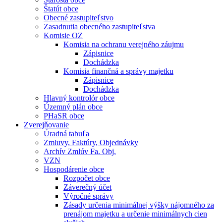
Štatút obce
Obecné zastupiteľstvo
Zasadnutia obecného zastupiteľstva
Komisie OZ
Komisia na ochranu verejného záujmu
Zápisnice
Dochádzka
Komisia finančná a správy majetku
Zápisnice
Dochádzka
Hlavný kontrolór obce
Územný plán obce
PHaSR obce
Zverejňovanie
Úradná tabuľa
Zmluvy, Faktúry, Objednávky
Archív Zmlúv Fa. Obj.
VZN
Hospodárenie obce
Rozpočet obce
Záverečný účet
Výročné správy
Zásady určenia minimálnej výšky nájomného za
prenájom majetku a určenie minimálnych cien