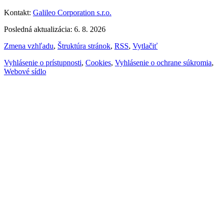
Kontakt:
Galileo Corporation s.r.o.
Posledná aktualizácia: 6. 8. 2026
Zmena vzhľadu
,
Štruktúra stránok
,
RSS
,
Vytlačiť
Vyhlásenie o prístupnosti
,
Cookies
,
Vyhlásenie o ochrane súkromia
,
Webové sídlo