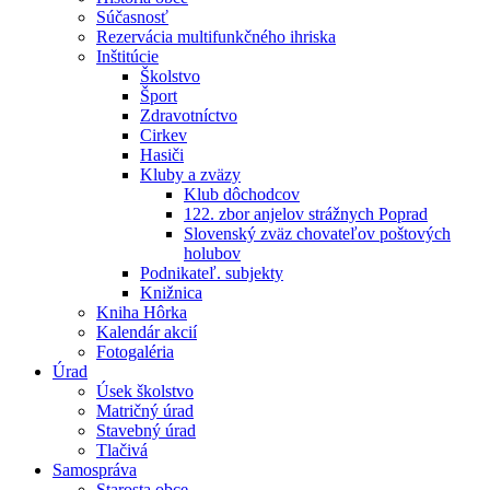
Súčasnosť
Rezervácia multifunkčného ihriska
Inštitúcie
Školstvo
Šport
Zdravotníctvo
Cirkev
Hasiči
Kluby a zväzy
Klub dôchodcov
122. zbor anjelov strážnych Poprad
Slovenský zväz chovateľov poštových
holubov
Podnikateľ. subjekty
Knižnica
Kniha Hôrka
Kalendár akcií
Fotogaléria
Úrad
Úsek školstvo
Matričný úrad
Stavebný úrad
Tlačivá
Samospráva
Starosta obce