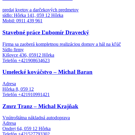
predaj kvetov a darčekových predmetov
sídlo: Hôrka 141, 059 12 Hôrka
Mobil: 0911 439 961
Stavebné práce Ľubomír Dravecký
Firma sa zaoberá kompletnou realizáciou domov a hál na kľúč
Sídlo firmy
Kišovce 436, 05912 Hôrka
Telefón +421908634623
Umelecké kováčstvo – Michal Baran
Adresa
Hôrka 8, 059 12
Telefón +421910991421
Zmrz Tranz – Michal Krajňak
Vnútroštátna nákladná autodoprava
Adresa
Ondrej 64, 059 12 Hôrka
Telefón +421527793302