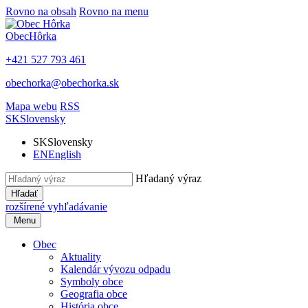
Rovno na obsah
Rovno na menu
Obec
Hôrka
+421 527 793 461
obechorka@obechorka.sk
Mapa webu
RSS
SK
Slovensky
SK
Slovensky
EN
English
Hľadaný výraz
Hľadať
rozšírené vyhľadávanie
Menu
Obec
Aktuality
Kalendár vývozu odpadu
Symboly obce
Geografia obce
História obce