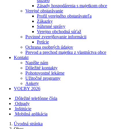
služieb
Zásady hospodárenia s majetkom obce
Verejné obstarávanie
Profil verejného obstarávateľa
Zákazky
Súhrnné správy
Verejno obchodná súťaž
Povinné zverejňovanie informácii
Petície
Ochrana osobných údajov
Prevod a prechod majetku z vlastníctva obce
Kontakt
Napíšte nám
Dôležité kontakty
Pohotovostné lekárne
Užitočné programy
Ankety
VOĽBY 2026
Dôležité telefónne čísla
Odpady
Inštitúcie
Mobilná aplikácia
Úvodná stránka
Obec