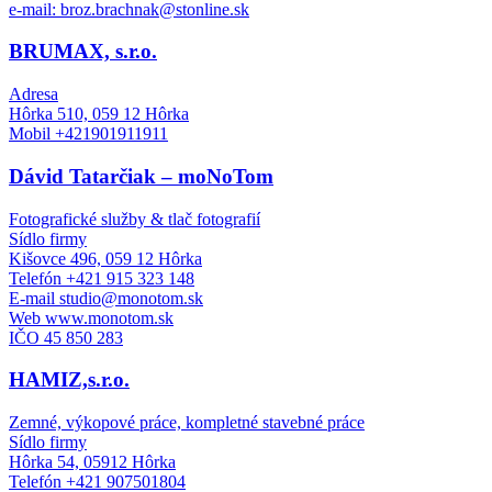
e-mail: broz.brachnak@stonline.sk
BRUMAX, s.r.o.
Adresa
Hôrka 510, 059 12 Hôrka
Mobil +421901911911
Dávid Tatarčiak – moNoTom
Fotografické služby & tlač fotografií
Sídlo firmy
Kišovce 496, 059 12 Hôrka
Telefón +421 915 323 148
E-mail studio@monotom.sk
Web www.monotom.sk
IČO 45 850 283
HAMIZ,s.r.o.
Zemné, výkopové práce, kompletné stavebné práce
Sídlo firmy
Hôrka 54, 05912 Hôrka
Telefón +421 907501804