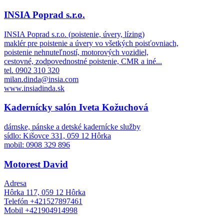
INSIA Poprad s.r.o.
INSIA Poprad s.r.o. (poistenie, úvery, lízing)
maklér pre poistenie a úvery vo všetkých poisťovniach,
poistenie nehnuteľností, motorových vozidiel,
cestovné, zodpovednostné poistenie, CMR a iné...
tel. 0902 310 320
milan.dinda@insia.com
www.insiadinda.sk
Kadernícky salón Iveta Kožuchová
dámske, pánske a detské kadernícke služby
sídlo: Kišovce 331, 059 12 Hôrka
mobil: 0908 329 896
Motorest David
Adresa
Hôrka 117, 059 12 Hôrka
Telefón +421527897461
Mobil +421904914998