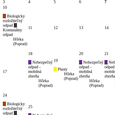
3
4
5
6
7
10
Biologicky
rozložiteľný
odpad
11
12
13
14
Komunálny
odpad
Hôrka
(Poprad)
18
20
21
19
Nebezpečný
Nebezpečný
Neb
odpad -
odpad -
odpad
Plasty
17
mobilná
mobilná
mobil
Hôrka
zberňa
zberňa
zberň
(Poprad)
Hôrka
Hôrka
(Poprad)
(Poprad)
24
Biologicky
25
rozložiteľný
odpad