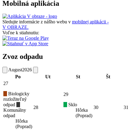
Mobilná aplikácia
Sledujte informácie z nášho webu v
mobilnej aplikácii -
V OBRAZE.
Voľne k stiahnutiu:
Zvoz odpadu
August
2026
Po
Ut
St
Št
27
Biologicky
29
rozložiteľný
odpad
Sklo
28
30
31
Komunálny
Hôrka
odpad
(Poprad)
Hôrka
(Poprad)