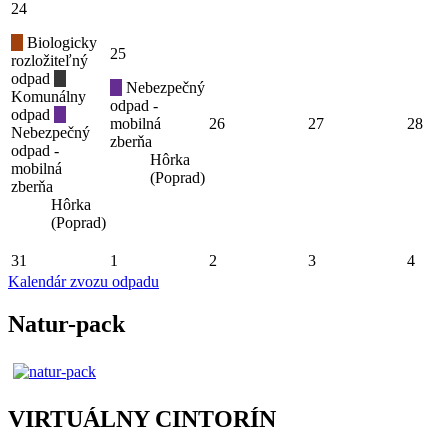
24
Biologicky
25
rozložiteľný
odpad
Nebezpečný
Komunálny
odpad -
odpad
mobilná
26
27
28
Nebezpečný
zberňa
odpad -
Hôrka
mobilná
(Poprad)
zberňa
Hôrka
(Poprad)
31
1
2
3
4
Kalendár zvozu odpadu
Natur-pack
VIRTUÁLNY CINTORÍN