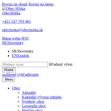
Rovno na obsah
Rovno na menu
Obec
Hôrka
+421 527 793 461
obechorka@obechorka.sk
Mapa webu
RSS
SK
Slovensky
SK
Slovensky
EN
English
Hľadaný výraz
Hľadať
rozšírené vyhľadávanie
Menu
Obec
Aktuality
Kalendár vývozu odpadu
Symboly obce
Geografia obce
História obce