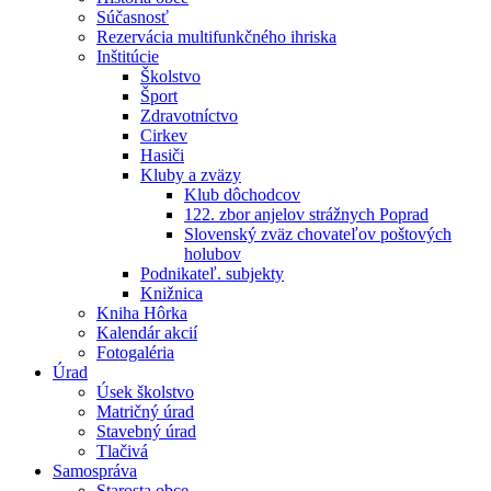
Súčasnosť
Rezervácia multifunkčného ihriska
Inštitúcie
Školstvo
Šport
Zdravotníctvo
Cirkev
Hasiči
Kluby a zväzy
Klub dôchodcov
122. zbor anjelov strážnych Poprad
Slovenský zväz chovateľov poštových
holubov
Podnikateľ. subjekty
Knižnica
Kniha Hôrka
Kalendár akcií
Fotogaléria
Úrad
Úsek školstvo
Matričný úrad
Stavebný úrad
Tlačivá
Samospráva
Starosta obce