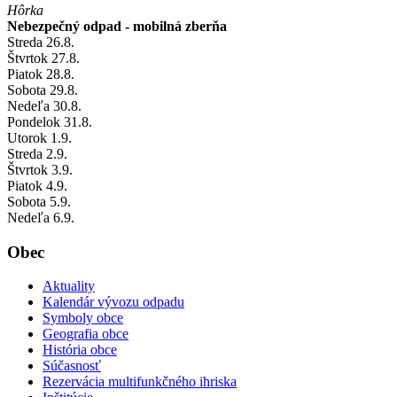
Hôrka
Nebezpečný odpad - mobilná zberňa
Streda
26
.8.
Štvrtok
27
.8.
Piatok
28
.8.
Sobota
29
.8.
Nedeľa
30
.8.
Pondelok
31
.8.
Utorok
1
.9.
Streda
2
.9.
Štvrtok
3
.9.
Piatok
4
.9.
Sobota
5
.9.
Nedeľa
6
.9.
Obec
Aktuality
Kalendár vývozu odpadu
Symboly obce
Geografia obce
História obce
Súčasnosť
Rezervácia multifunkčného ihriska