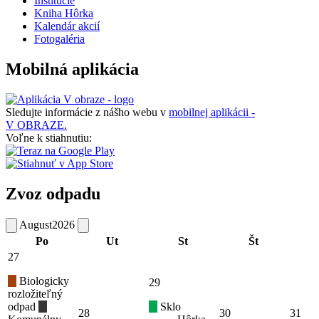
Inštitúcie
Kniha Hôrka
Kalendár akcií
Fotogaléria
Mobilná aplikácia
Sledujte informácie z nášho webu v
mobilnej aplikácii -
V OBRAZE.
Voľne k stiahnutiu:
Zvoz odpadu
August
2026
Po
Ut
St
Št
27
Biologicky
29
rozložiteľný
odpad
Sklo
28
30
31