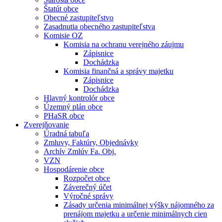
Štatút obce
Obecné zastupiteľstvo
Zasadnutia obecného zastupiteľstva
Komisie OZ
Komisia na ochranu verejného záujmu
Zápisnice
Dochádzka
Komisia finančná a správy majetku
Zápisnice
Dochádzka
Hlavný kontrolór obce
Územný plán obce
PHaSR obce
Zverejňovanie
Úradná tabuľa
Zmluvy, Faktúry, Objednávky
Archív Zmlúv Fa. Obj.
VZN
Hospodárenie obce
Rozpočet obce
Záverečný účet
Výročné správy
Zásady určenia minimálnej výšky nájomného za
prenájom majetku a určenie minimálnych cien