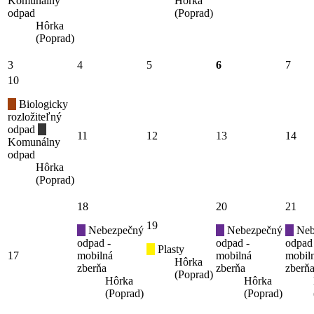
Komunálny
Hôrka
odpad
(Poprad)
Hôrka
(Poprad)
3
4
5
6
7
10
Biologicky
rozložiteľný
odpad
11
12
13
14
Komunálny
odpad
Hôrka
(Poprad)
18
20
21
19
Nebezpečný
Nebezpečný
Neb
odpad -
odpad -
odpad
Plasty
17
mobilná
mobilná
mobil
Hôrka
zberňa
zberňa
zberň
(Poprad)
Hôrka
Hôrka
(Poprad)
(Poprad)