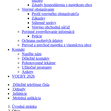
služieb
Zásady hospodárenia s majetkom obce
Verejné obstarávanie
Profil verejného obstarávateľa
Zákazky
Súhrnné správy
Verejno obchodná súťaž
Povinné zverejňovanie informácii
Petície
Ochrana osobných údajov
Prevod a prechod majetku z vlastníctva obce
Kontakt
Napíšte nám
Dôležité kontakty
Pohotovostné lekárne
Užitočné programy
Ankety
VOĽBY 2026
Dôležité telefónne čísla
Odpady
Inštitúcie
Mobilná aplikácia
Úvodná stránka
Obec