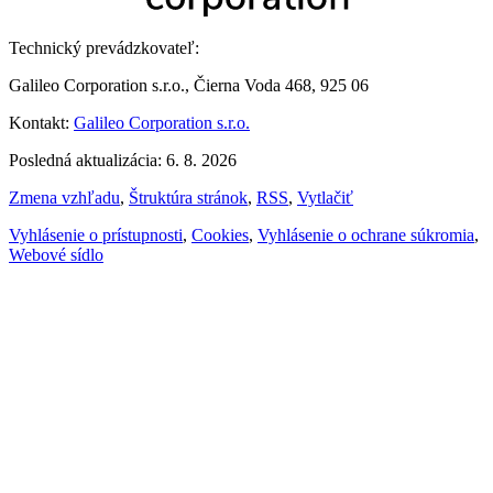
Technický prevádzkovateľ:
Galileo Corporation s.r.o., Čierna Voda 468, 925 06
Kontakt:
Galileo Corporation s.r.o.
Posledná aktualizácia: 6. 8. 2026
Zmena vzhľadu
,
Štruktúra stránok
,
RSS
,
Vytlačiť
Vyhlásenie o prístupnosti
,
Cookies
,
Vyhlásenie o ochrane súkromia
,
Webové sídlo