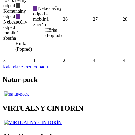
rozložiteľný
odpad
Nebezpečný
Komunálny
odpad -
odpad
mobilná
26
27
28
Nebezpečný
zberňa
odpad -
Hôrka
mobilná
(Poprad)
zberňa
Hôrka
(Poprad)
31
1
2
3
4
Kalendár zvozu odpadu
Natur-pack
VIRTUÁLNY CINTORÍN