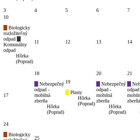
3
4
5
6
7
10
Biologicky
rozložiteľný
odpad
11
12
13
14
Komunálny
odpad
Hôrka
(Poprad)
18
20
21
19
Nebezpečný
Nebezpečný
Neb
odpad -
odpad -
odpad
Plasty
17
mobilná
mobilná
mobil
Hôrka
zberňa
zberňa
zberň
(Poprad)
Hôrka
Hôrka
(Poprad)
(Poprad)
24
Biologicky
25