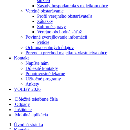
služieb
Zásady hospodárenia s majetkom obce
Verejné obstarávanie
Profil verejného obstarávateľa
Zákazky
Súhrnné správy
Verejno obchodná súťaž
Povinné zverejňovanie informácii
Petície
Ochrana osobných údajov
Prevod a prechod majetku z vlastníctva obce
Kontakt
Napíšte nám
Dôležité kontakty
Pohotovostné lekárne
Užitočné programy
Ankety
VOĽBY 2026
Dôležité telefónne čísla
Odpady
Inštitúcie
Mobilná aplikácia
Úvodná stránka
Kontakt