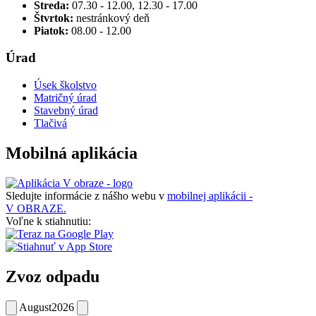
Streda:
07.30 - 12.00, 12.30 - 17.00
Štvrtok:
nestránkový deň
Piatok:
08.00 - 12.00
Úrad
Úsek školstvo
Matričný úrad
Stavebný úrad
Tlačivá
Mobilná aplikácia
Sledujte informácie z nášho webu v
mobilnej aplikácii -
V OBRAZE.
Voľne k stiahnutiu:
Zvoz odpadu
August
2026