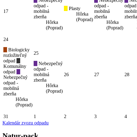
Nebezpečný
Nebezpečný
Neb
odpad -
odpad -
odpad
Plasty
17
mobilná
mobilná
mobil
Hôrka
zberňa
zberňa
zberň
(Poprad)
Hôrka
Hôrka
(Poprad)
(Poprad)
24
Biologicky
25
rozložiteľný
odpad
Nebezpečný
Komunálny
odpad -
odpad
mobilná
26
27
28
Nebezpečný
zberňa
odpad -
Hôrka
mobilná
(Poprad)
zberňa
Hôrka
(Poprad)
31
1
2
3
4
Kalendár zvozu odpadu
Natur-pack