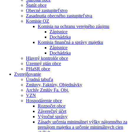
Štatút obce
Obecné zastupiteľstvo
Zasadnutia obecného zastupiteľstva
Komisie OZ
Komisia na ochranu verejného záujmu
Zápisnice
Dochádzka
Komisia finančná a správy majetku
Zápisnice
Dochádzka
Hlavný kontrolór obce
Územný plán obce
PHaSR obce
Zverejňovanie
Úradná tabuľa
Zmluvy, Faktúry, Objednávky
Archív Zmlúv Fa. Obj.
VZN
Hospodárenie obce
Rozpočet obce
Záverečný účet
Výročné správy
Zásady určenia minimálnej výšky nájomného za
prenájom majetku a určenie minimálnych cien