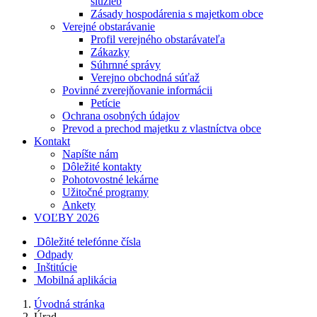
služieb
Zásady hospodárenia s majetkom obce
Verejné obstarávanie
Profil verejného obstarávateľa
Zákazky
Súhrnné správy
Verejno obchodná súťaž
Povinné zverejňovanie informácii
Petície
Ochrana osobných údajov
Prevod a prechod majetku z vlastníctva obce
Kontakt
Napíšte nám
Dôležité kontakty
Pohotovostné lekárne
Užitočné programy
Ankety
VOĽBY 2026
Dôležité telefónne čísla
Odpady
Inštitúcie
Mobilná aplikácia
Úvodná stránka
Úrad