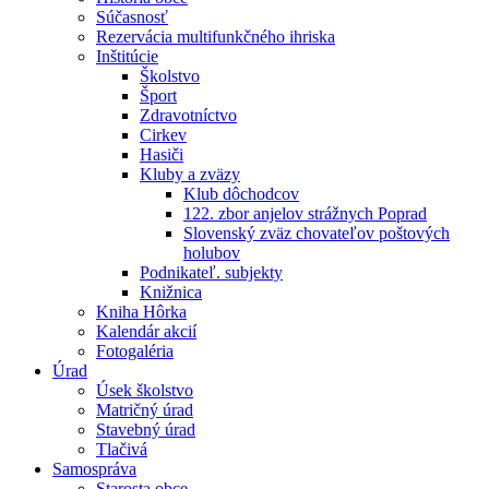
Súčasnosť
Rezervácia multifunkčného ihriska
Inštitúcie
Školstvo
Šport
Zdravotníctvo
Cirkev
Hasiči
Kluby a zväzy
Klub dôchodcov
122. zbor anjelov strážnych Poprad
Slovenský zväz chovateľov poštových
holubov
Podnikateľ. subjekty
Knižnica
Kniha Hôrka
Kalendár akcií
Fotogaléria
Úrad
Úsek školstvo
Matričný úrad
Stavebný úrad
Tlačivá
Samospráva
Starosta obce