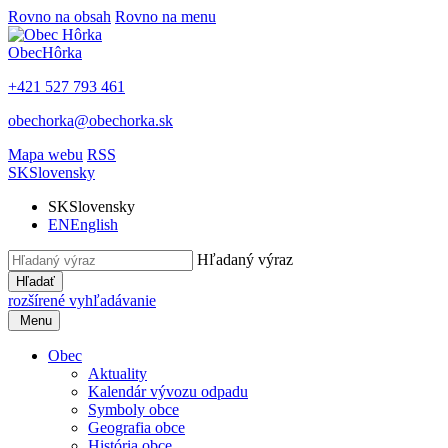
Rovno na obsah
Rovno na menu
Obec
Hôrka
+421 527 793 461
obechorka@obechorka.sk
Mapa webu
RSS
SK
Slovensky
SK
Slovensky
EN
English
Hľadaný výraz
Hľadať
rozšírené vyhľadávanie
Menu
Obec
Aktuality
Kalendár vývozu odpadu
Symboly obce
Geografia obce
História obce