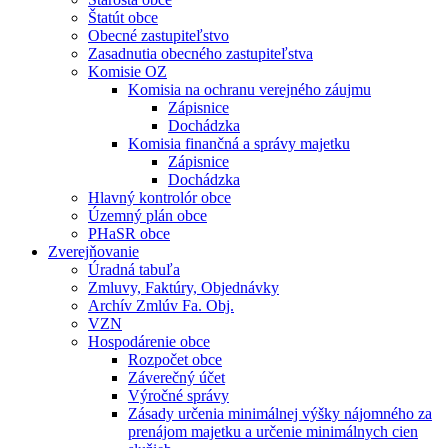
Štatút obce
Obecné zastupiteľstvo
Zasadnutia obecného zastupiteľstva
Komisie OZ
Komisia na ochranu verejného záujmu
Zápisnice
Dochádzka
Komisia finančná a správy majetku
Zápisnice
Dochádzka
Hlavný kontrolór obce
Územný plán obce
PHaSR obce
Zverejňovanie
Úradná tabuľa
Zmluvy, Faktúry, Objednávky
Archív Zmlúv Fa. Obj.
VZN
Hospodárenie obce
Rozpočet obce
Záverečný účet
Výročné správy
Zásady určenia minimálnej výšky nájomného za
prenájom majetku a určenie minimálnych cien