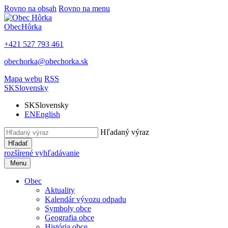
Rovno na obsah
Rovno na menu
Obec
Hôrka
+421 527 793 461
obechorka@obechorka.sk
Mapa webu
RSS
SK
Slovensky
SK
Slovensky
EN
English
Hľadaný výraz
Hľadať
rozšírené vyhľadávanie
Menu
Obec
Aktuality
Kalendár vývozu odpadu
Symboly obce
Geografia obce
História obce