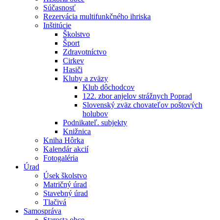
Súčasnosť
Rezervácia multifunkčného ihriska
Inštitúcie
Školstvo
Šport
Zdravotníctvo
Cirkev
Hasiči
Kluby a zväzy
Klub dôchodcov
122. zbor anjelov strážnych Poprad
Slovenský zväz chovateľov poštových
holubov
Podnikateľ. subjekty
Knižnica
Kniha Hôrka
Kalendár akcií
Fotogaléria
Úrad
Úsek školstvo
Matričný úrad
Stavebný úrad
Tlačivá
Samospráva
Starosta obce