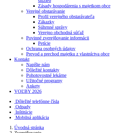
služieb
Zásady hospodárenia s majetkom obce
Verejné obstarávanie
Profil verejného obstarávateľa
Zákazky
Súhrnné správy
Verejno obchodná súťaž
Povinné zverejňovanie informácii
Petície
Ochrana osobných údajov
Prevod a prechod majetku z vlastníctva obce
Kontakt
Napíšte nám
Dôležité kontakty
Pohotovostné lekárne
Užitočné programy
Ankety
VOĽBY 2026
Dôležité telefónne čísla
Odpady
Inštitúcie
Mobilná aplikácia
Úvodná stránka
Zverejňovanie