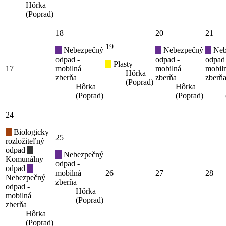
Hôrka
(Poprad)
18
20
21
19
Nebezpečný
Nebezpečný
Neb
odpad -
odpad -
odpad
Plasty
17
mobilná
mobilná
mobil
Hôrka
zberňa
zberňa
zberň
(Poprad)
Hôrka
Hôrka
(Poprad)
(Poprad)
24
Biologicky
25
rozložiteľný
odpad
Nebezpečný
Komunálny
odpad -
odpad
mobilná
26
27
28
Nebezpečný
zberňa
odpad -
Hôrka
mobilná
(Poprad)
zberňa
Hôrka
(Poprad)