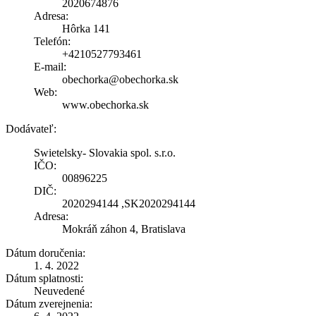
2020674876
Adresa:
Hôrka 141
Telefón:
+4210527793461
E-mail:
obechorka@obechorka.sk
Web:
www.obechorka.sk
Dodávateľ:
Swietelsky- Slovakia spol. s.r.o.
IČO:
00896225
DIČ:
2020294144 ,SK2020294144
Adresa:
Mokráň záhon 4, Bratislava
Dátum doručenia:
1. 4. 2022
Dátum splatnosti:
Neuvedené
Dátum zverejnenia: