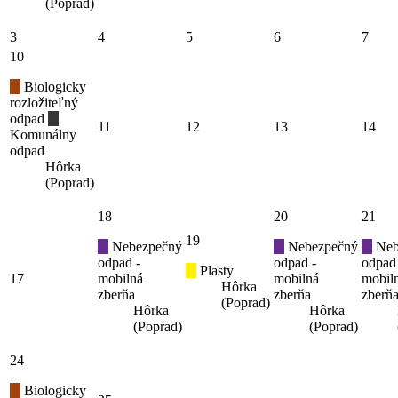
(Poprad)
3
4
5
6
7
10
Biologicky
rozložiteľný
odpad
11
12
13
14
Komunálny
odpad
Hôrka
(Poprad)
18
20
21
19
Nebezpečný
Nebezpečný
Neb
odpad -
odpad -
odpad
Plasty
17
mobilná
mobilná
mobil
Hôrka
zberňa
zberňa
zberň
(Poprad)
Hôrka
Hôrka
(Poprad)
(Poprad)
24
Biologicky