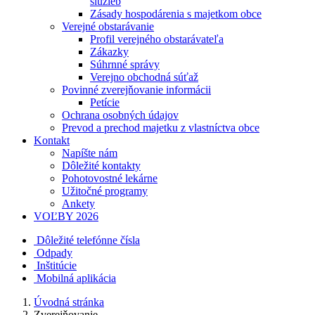
služieb
Zásady hospodárenia s majetkom obce
Verejné obstarávanie
Profil verejného obstarávateľa
Zákazky
Súhrnné správy
Verejno obchodná súťaž
Povinné zverejňovanie informácii
Petície
Ochrana osobných údajov
Prevod a prechod majetku z vlastníctva obce
Kontakt
Napíšte nám
Dôležité kontakty
Pohotovostné lekárne
Užitočné programy
Ankety
VOĽBY 2026
Dôležité telefónne čísla
Odpady
Inštitúcie
Mobilná aplikácia
Úvodná stránka
Zverejňovanie