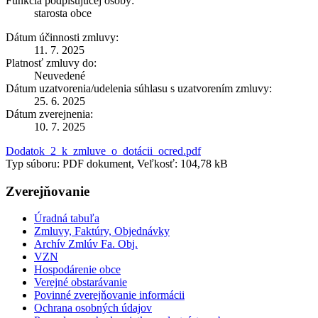
Funkcia podpisujúcej osoby:
starosta obce
Dátum účinnosti zmluvy:
11. 7. 2025
Platnosť zmluvy do:
Neuvedené
Dátum uzatvorenia/udelenia súhlasu s uzatvorením zmluvy:
25. 6. 2025
Dátum zverejnenia:
10. 7. 2025
Dodatok_2_k_zmluve_o_dotácii_ocred.pdf
Typ súboru: PDF dokument, Veľkosť: 104,78 kB
Zverejňovanie
Úradná tabuľa
Zmluvy, Faktúry, Objednávky
Archív Zmlúv Fa. Obj.
VZN
Hospodárenie obce
Verejné obstarávanie
Povinné zverejňovanie informácii
Ochrana osobných údajov