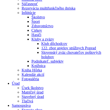
Súčasnosť
Rezervácia multifunkčného ihriska
Inštitúcie
Školstvo
Šport
Zdravotníctvo
Cirkev
Hasiči
Kluby a zväzy
Klub dôchodcov
122. zbor anjelov strážnych Poprad
Slovenský zväz chovateľov poštových
holubov
Podnikateľ. subjekty
Knižnica
Kniha Hôrka
Kalendár akcií
Fotogaléria
Úrad
Úsek školstvo
Matričný úrad
Stavebný úrad
Tlačivá
Samospráva
Starosta obce