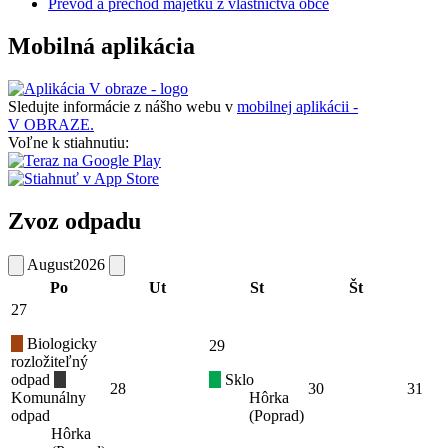
Prevod a prechod majetku z vlastníctva obce
Mobilná aplikácia
Sledujte informácie z nášho webu v
mobilnej aplikácii -
V OBRAZE.
Voľne k stiahnutiu:
Zvoz odpadu
August
2026
Po
Ut
St
Št
27
Biologicky
29
rozložiteľný
odpad
Sklo
28
30
31
Komunálny
Hôrka
odpad
(Poprad)
Hôrka