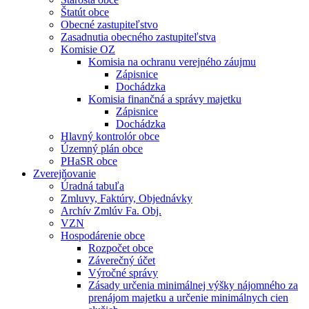
Štatút obce
Obecné zastupiteľstvo
Zasadnutia obecného zastupiteľstva
Komisie OZ
Komisia na ochranu verejného záujmu
Zápisnice
Dochádzka
Komisia finančná a správy majetku
Zápisnice
Dochádzka
Hlavný kontrolór obce
Územný plán obce
PHaSR obce
Zverejňovanie
Úradná tabuľa
Zmluvy, Faktúry, Objednávky
Archív Zmlúv Fa. Obj.
VZN
Hospodárenie obce
Rozpočet obce
Záverečný účet
Výročné správy
Zásady určenia minimálnej výšky nájomného za
prenájom majetku a určenie minimálnych cien