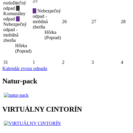
25
rozložiteľný
odpad
Nebezpečný
Komunálny
odpad -
odpad
mobilná
26
27
28
Nebezpečný
zberňa
odpad -
Hôrka
mobilná
(Poprad)
zberňa
Hôrka
(Poprad)
31
1
2
3
4
Kalendár zvozu odpadu
Natur-pack
VIRTUÁLNY CINTORÍN