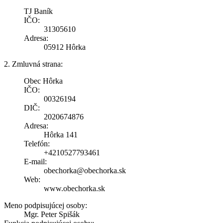
TJ Baník
IČO:
31305610
Adresa:
05912 Hôrka
2. Zmluvná strana:
Obec Hôrka
IČO:
00326194
DIČ:
2020674876
Adresa:
Hôrka 141
Telefón:
+4210527793461
E-mail:
obechorka@obechorka.sk
Web:
www.obechorka.sk
Meno podpisujúcej osoby:
Mgr. Peter Spišák