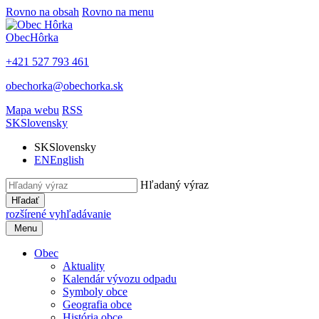
Rovno na obsah
Rovno na menu
Obec
Hôrka
+421 527 793 461
obechorka@obechorka.sk
Mapa webu
RSS
SK
Slovensky
SK
Slovensky
EN
English
Hľadaný výraz
Hľadať
rozšírené vyhľadávanie
Menu
Obec
Aktuality
Kalendár vývozu odpadu
Symboly obce
Geografia obce
História obce