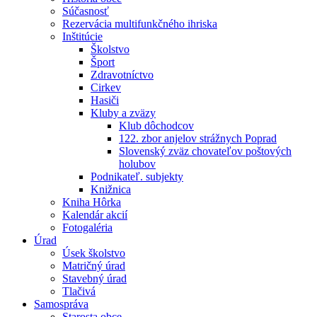
Súčasnosť
Rezervácia multifunkčného ihriska
Inštitúcie
Školstvo
Šport
Zdravotníctvo
Cirkev
Hasiči
Kluby a zväzy
Klub dôchodcov
122. zbor anjelov strážnych Poprad
Slovenský zväz chovateľov poštových
holubov
Podnikateľ. subjekty
Knižnica
Kniha Hôrka
Kalendár akcií
Fotogaléria
Úrad
Úsek školstvo
Matričný úrad
Stavebný úrad
Tlačivá
Samospráva
Starosta obce