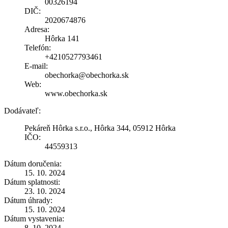
00326194
DIČ:
2020674876
Adresa:
Hôrka 141
Telefón:
+4210527793461
E-mail:
obechorka@obechorka.sk
Web:
www.obechorka.sk
Dodávateľ:
Pekáreň Hôrka s.r.o., Hôrka 344, 05912 Hôrka
IČO:
44559313
Dátum doručenia:
15. 10. 2024
Dátum splatnosti:
23. 10. 2024
Dátum úhrady:
15. 10. 2024
Dátum vystavenia:
8. 10. 2024