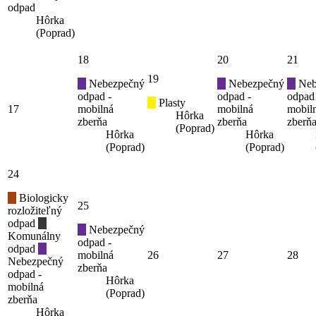
odpad
Hôrka
(Poprad)
18
20
21
19
Nebezpečný
Nebezpečný
Neb
odpad -
odpad -
odpad
Plasty
17
mobilná
mobilná
mobil
Hôrka
zberňa
zberňa
zberň
(Poprad)
Hôrka
Hôrka
(Poprad)
(Poprad)
24
Biologicky
25
rozložiteľný
odpad
Nebezpečný
Komunálny
odpad -
odpad
mobilná
26
27
28
Nebezpečný
zberňa
odpad -
Hôrka
mobilná
(Poprad)
zberňa
Hôrka