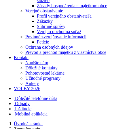
služieb
Zásady hospodárenia s majetkom obce
Verejné obstarávanie
Profil verejného obstarávateľa
Zákazky
Súhrnné správy
Verejno obchodná súťaž
Povinné zverejňovanie informácii
Petície
Ochrana osobných údajov
Prevod a prechod majetku z vlastníctva obce
Kontakt
Napíšte nám
Dôležité kontakty
Pohotovostné lekárne
Užitočné programy
Ankety
VOĽBY 2026
Dôležité telefónne čísla
Odpady
Inštitúcie
Mobilná aplikácia
Úvodná stránka
Zverejňovanie