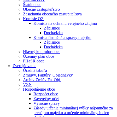
Štatút obce
Obecné zastupiteľstvo
Zasadnutia obecného zastupiteľstva
Komisie OZ
Komisia na ochranu verejného záujmu
Zápisnice
Dochádzka
Komisia finančná a správy majetku
Zápisnice
Dochádzka
Hlavný kontrolór obce
Územný plán obce
PHaSR obce
Zverejňovanie
Úradná tabuľa
Zmluvy, Faktúry, Objednávky
Archív Zmlúv Fa. Obj.
VZN
Hospodárenie obce
Rozpočet obce
Záverečný účet
Výročné správy
Zásady určenia minimálnej výšky nájomného za
prenájom majetku a určenie minimálnych cien