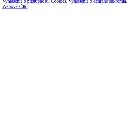
Vyhlásenie o prístupnosti
,
Cookies
,
Vyhlásenie o ochrane súkromia
,
Webové sídlo