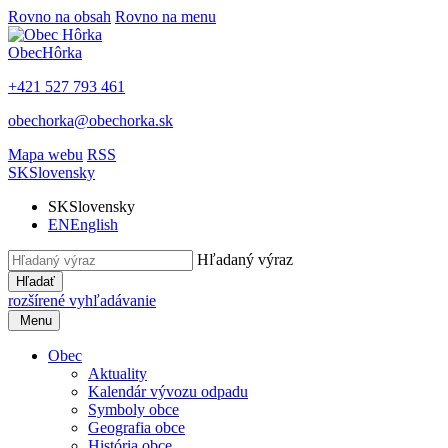
Rovno na obsah
Rovno na menu
Obec
Hôrka
+421 527 793 461
obechorka@obechorka.sk
Mapa webu
RSS
SK
Slovensky
SK
Slovensky
EN
English
Hľadaný výraz
Hľadať
rozšírené vyhľadávanie
Menu
Obec
Aktuality
Kalendár vývozu odpadu
Symboly obce
Geografia obce
História obce