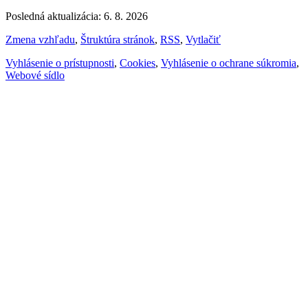
Posledná aktualizácia: 6. 8. 2026
Zmena vzhľadu
,
Štruktúra stránok
,
RSS
,
Vytlačiť
Vyhlásenie o prístupnosti
,
Cookies
,
Vyhlásenie o ochrane súkromia
,
Webové sídlo