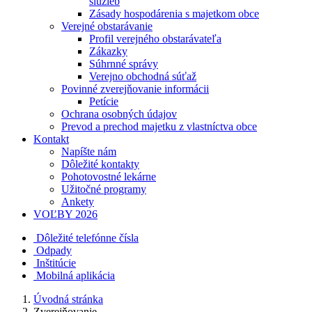
služieb
Zásady hospodárenia s majetkom obce
Verejné obstarávanie
Profil verejného obstarávateľa
Zákazky
Súhrnné správy
Verejno obchodná súťaž
Povinné zverejňovanie informácii
Petície
Ochrana osobných údajov
Prevod a prechod majetku z vlastníctva obce
Kontakt
Napíšte nám
Dôležité kontakty
Pohotovostné lekárne
Užitočné programy
Ankety
VOĽBY 2026
Dôležité telefónne čísla
Odpady
Inštitúcie
Mobilná aplikácia
Úvodná stránka
Zverejňovanie