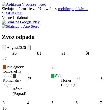
Sledujte informácie z nášho webu v
mobilnej aplikácii -
V OBRAZE.
Voľne k stiahnutiu:
Zvoz odpadu
August
2026
Po
Ut
St
Št
27
Biologicky
29
rozložiteľný
odpad
Sklo
28
30
31
Komunálny
Hôrka
odpad
(Poprad)
Hôrka
(Poprad)
3
4
5
6
7
10