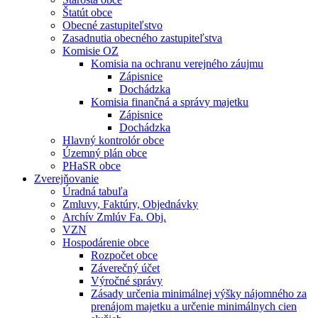
Štatút obce
Obecné zastupiteľstvo
Zasadnutia obecného zastupiteľstva
Komisie OZ
Komisia na ochranu verejného záujmu
Zápisnice
Dochádzka
Komisia finančná a správy majetku
Zápisnice
Dochádzka
Hlavný kontrolór obce
Územný plán obce
PHaSR obce
Zverejňovanie
Úradná tabuľa
Zmluvy, Faktúry, Objednávky
Archív Zmlúv Fa. Obj.
VZN
Hospodárenie obce
Rozpočet obce
Záverečný účet
Výročné správy
Zásady určenia minimálnej výšky nájomného za
prenájom majetku a určenie minimálnych cien