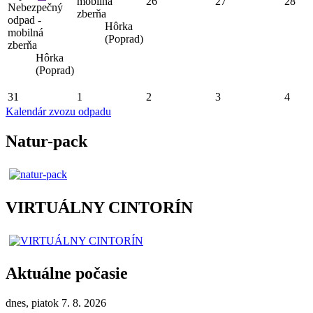
mobilná
26
27
28
Nebezpečný
zberňa
odpad -
Hôrka
mobilná
(Poprad)
zberňa
Hôrka
(Poprad)
31
1
2
3
4
Kalendár zvozu odpadu
Natur-pack
VIRTUÁLNY CINTORÍN
Aktuálne počasie
dnes, piatok 7. 8. 2026