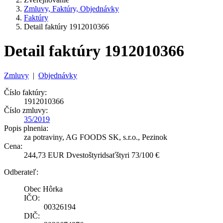
Zmluvy, Faktúry, Objednávky
Faktúry
Detail faktúry 1912010366
Detail faktúry 1912010366
Zmluvy
|
Objednávky
Číslo faktúry:
1912010366
Číslo zmluvy:
35/2019
Popis plnenia:
za potraviny, AG FOODS SK, s.r.o., Pezinok
Cena:
244,73 EUR Dvestoštyridsaťštyri 73/100 €
Odberateľ:
Obec Hôrka
IČO:
00326194
DIČ: