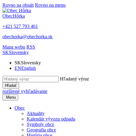
Rovno na obsah
Rovno na menu
Obec
Hôrka
+421 527 793 461
obechorka@obechorka.sk
Mapa webu
RSS
SK
Slovensky
SK
Slovensky
EN
English
Hľadaný výraz
Hľadať
rozšírené vyhľadávanie
Menu
Obec
Aktuality
Kalendár vývozu odpadu
Symboly obce
Geografia obce
História obce