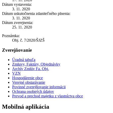
Dátum vystavenia:
3. 11. 2020
Dátum uskutočnenia zdaniteľného plnenia:
3. 11. 2020
Dátum zverejnenia:
25. 11. 2020
Poznámka:
Obj. č. 7/2020/ŠJZŠ
Zverejňovanie
Úradná tabuľa
Zmluvy, Faktúry, Objednávky
Archív Zmlúv Fa. Obj.
VZN
Hospodárenie obce
Verejné obstarávanie
Povinné zverejňovanie informácii
Ochrana osobných údajov
Prevod a prechod majetku z vlastníctva obce
Mobilná aplikácia