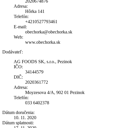
2020674876
Adresa:
Hôrka 141
Telefón:
+4210527793461
E-mail:
obechorka@obechorka.sk
Web:
www.obechorka.sk
Dodávateľ:
AG FOODS SK, s.r.o., Pezinok
IČO:
34144579
DIČ:
2020361772
Adresa:
Moyzesova 4/A, 902 01 Pezinok
Telefón:
033 6402378
Dátum doručenia:
10. 11. 2020
Dátum splatnosti:
17. 11. 2020