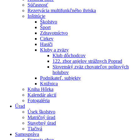
Súčasnosť
Rezervácia multifunkčného ihriska
Inštitúcie
Školstvo
Šport
Zdravotníctvo
Cirkev
Hasiči
Kluby a zväzy
Klub dôchodcov
122. zbor anjelov strážnych Poprad
Slovenský zväz chovateľov poštových
holubov
Podnikateľ. subjekty
Knižnica
Kniha Hôrka
Kalendár akcií
Fotogaléria
Úrad
Úsek školstvo
Matričný úrad
Stavebný úrad
Tlačivá
Samospráva
Starosta obce