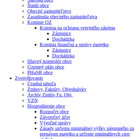
Štatút obce
Obecné zastupiteľstvo
Zasadnutia obecného zastupiteľstva
Komisie OZ
Komisia na ochranu verejného záujmu
Zápisnice
Dochádzka
Komisia finančná a správy majetku
Zápisnice
Dochádzka
Hlavný kontrolór obce
Územný plán obce
PHaSR obce
Zverejňovanie
Úradná tabuľa
Zmluvy, Faktúry, Objednávky
Archív Zmlúv Fa. Obj.
VZN
Hospodárenie obce
Rozpočet obce
Záverečný účet
Výročné správy
Zásady určenia minimálnej výšky nájomného za
prenájom majetku a určenie minimálnych cien