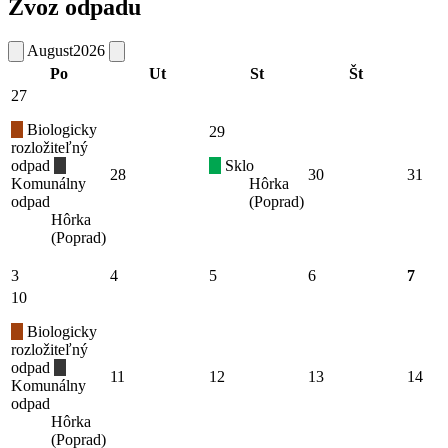
Zvoz odpadu
August
2026
Po
Ut
St
Št
27
Biologicky
29
rozložiteľný
odpad
Sklo
28
30
31
Komunálny
Hôrka
odpad
(Poprad)
Hôrka
(Poprad)
3
4
5
6
7
10
Biologicky
rozložiteľný
odpad
11
12
13
14
Komunálny
odpad
Hôrka
(Poprad)