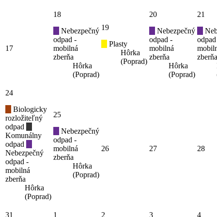
18
20
21
19
Nebezpečný
Nebezpečný
Neb
odpad -
odpad -
odpad
Plasty
17
mobilná
mobilná
mobil
Hôrka
zberňa
zberňa
zberň
(Poprad)
Hôrka
Hôrka
(Poprad)
(Poprad)
24
Biologicky
25
rozložiteľný
odpad
Nebezpečný
Komunálny
odpad -
odpad
mobilná
26
27
28
Nebezpečný
zberňa
odpad -
Hôrka
mobilná
(Poprad)
zberňa
Hôrka
(Poprad)
31
1
2
3
4