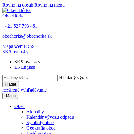
Rovno na obsah
Rovno na menu
Obec
Hôrka
+421 527 793 461
obechorka@obechorka.sk
Mapa webu
RSS
SK
Slovensky
SK
Slovensky
EN
English
Hľadaný výraz
Hľadať
rozšírené vyhľadávanie
Menu
Obec
Aktuality
Kalendár vývozu odpadu
Symboly obce
Geografia obce
História obce