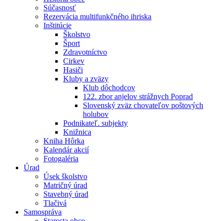
Súčasnosť
Rezervácia multifunkčného ihriska
Inštitúcie
Školstvo
Šport
Zdravotníctvo
Cirkev
Hasiči
Kluby a zväzy
Klub dôchodcov
122. zbor anjelov strážnych Poprad
Slovenský zväz chovateľov poštových
holubov
Podnikateľ. subjekty
Knižnica
Kniha Hôrka
Kalendár akcií
Fotogaléria
Úrad
Úsek školstvo
Matričný úrad
Stavebný úrad
Tlačivá
Samospráva
Starosta obce