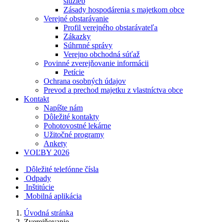
služieb
Zásady hospodárenia s majetkom obce
Verejné obstarávanie
Profil verejného obstarávateľa
Zákazky
Súhrnné správy
Verejno obchodná súťaž
Povinné zverejňovanie informácii
Petície
Ochrana osobných údajov
Prevod a prechod majetku z vlastníctva obce
Kontakt
Napíšte nám
Dôležité kontakty
Pohotovostné lekárne
Užitočné programy
Ankety
VOĽBY 2026
Dôležité telefónne čísla
Odpady
Inštitúcie
Mobilná aplikácia
Úvodná stránka
Zverejňovanie