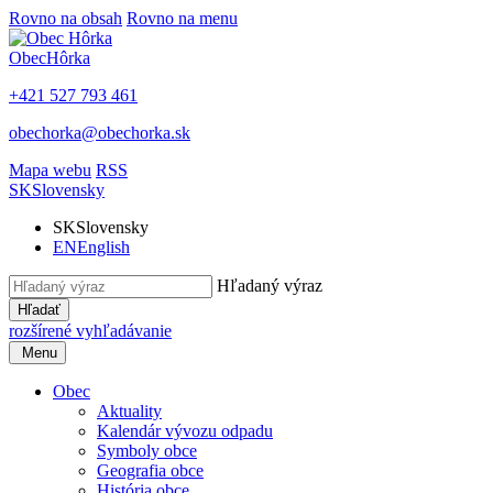
Rovno na obsah
Rovno na menu
Obec
Hôrka
+421 527 793 461
obechorka@obechorka.sk
Mapa webu
RSS
SK
Slovensky
SK
Slovensky
EN
English
Hľadaný výraz
Hľadať
rozšírené vyhľadávanie
Menu
Obec
Aktuality
Kalendár vývozu odpadu
Symboly obce
Geografia obce
História obce