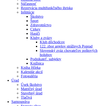
Súčasnosť
Rezervácia multifunkčného ihriska
Inštitúcie
Školstvo
Šport
Zdravotníctvo
Cirkev
Hasiči
Kluby a zväzy
Klub dôchodcov
122. zbor anjelov strážnych Poprad
Slovenský zväz chovateľov poštových
holubov
Podnikateľ. subjekty
Knižnica
Kniha Hôrka
Kalendár akcií
Fotogaléria
Úrad
Úsek školstvo
Matričný úrad
Stavebný úrad
Tlačivá
Samospráva
Starosta obce