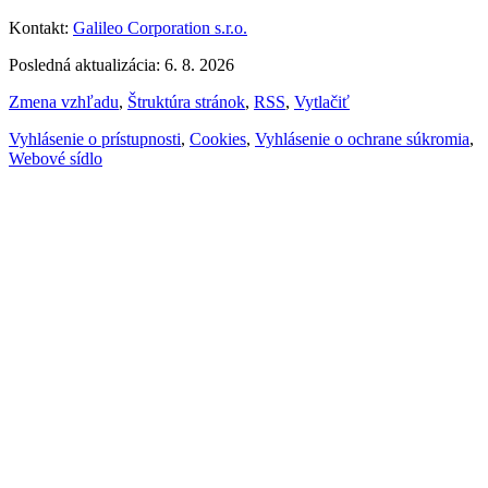
Kontakt:
Galileo Corporation s.r.o.
Posledná aktualizácia: 6. 8. 2026
Zmena vzhľadu
,
Štruktúra stránok
,
RSS
,
Vytlačiť
Vyhlásenie o prístupnosti
,
Cookies
,
Vyhlásenie o ochrane súkromia
,
Webové sídlo