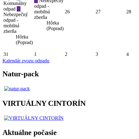
Nebezpečný
Komunálny
odpad -
odpad
mobilná
26
27
28
Nebezpečný
zberňa
odpad -
Hôrka
mobilná
(Poprad)
zberňa
Hôrka
(Poprad)
31
1
2
3
4
Kalendár zvozu odpadu
Natur-pack
VIRTUÁLNY CINTORÍN
Aktuálne počasie