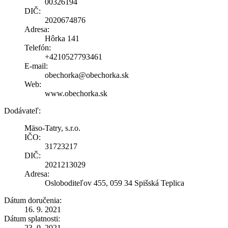
00326194
DIČ:
2020674876
Adresa:
Hôrka 141
Telefón:
+4210527793461
E-mail:
obechorka@obechorka.sk
Web:
www.obechorka.sk
Dodávateľ:
Mäso-Tatry, s.r.o.
IČO:
31723217
DIČ:
2021213029
Adresa:
Osloboditeľov 455, 059 34 Spišská Teplica
Dátum doručenia:
16. 9. 2021
Dátum splatnosti:
23. 9. 2021