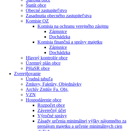
Štatút obce
Obecné zastupiteľstvo
Zasadnutia obecného zastupiteľstva
Komisie OZ
Komisia na ochranu verejného záujmu
Zápisnice
Dochádzka
Komisia finančná a správy majetku
Zápisnice
Dochádzka
Hlavný kontrolór obce
Územný plán obce
PHaSR obce
Zverejňovanie
Úradná tabuľa
Zmluvy, Faktúry, Objednávky
Archív Zmlúv Fa. Obj.
VZN
Hospodárenie obce
Rozpočet obce
Záverečný účet
Výročné správy
Zásady určenia minimálnej výšky nájomného za
prenájom majetku a určenie minimálnych cien