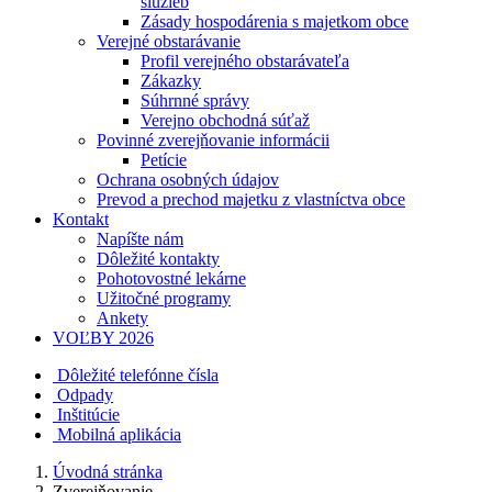
služieb
Zásady hospodárenia s majetkom obce
Verejné obstarávanie
Profil verejného obstarávateľa
Zákazky
Súhrnné správy
Verejno obchodná súťaž
Povinné zverejňovanie informácii
Petície
Ochrana osobných údajov
Prevod a prechod majetku z vlastníctva obce
Kontakt
Napíšte nám
Dôležité kontakty
Pohotovostné lekárne
Užitočné programy
Ankety
VOĽBY 2026
Dôležité telefónne čísla
Odpady
Inštitúcie
Mobilná aplikácia
Úvodná stránka
Zverejňovanie