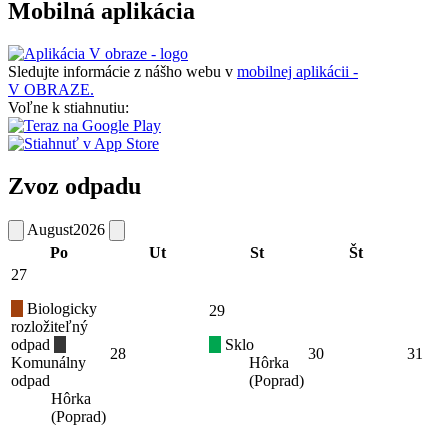
Mobilná aplikácia
Sledujte informácie z nášho webu v
mobilnej aplikácii -
V OBRAZE.
Voľne k stiahnutiu:
Zvoz odpadu
August
2026
Po
Ut
St
Št
27
Biologicky
29
rozložiteľný
odpad
Sklo
28
30
31
Komunálny
Hôrka
odpad
(Poprad)
Hôrka
(Poprad)