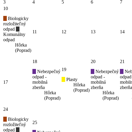
3
4
5
6
7
10
Biologicky
rozložiteľný
odpad
11
12
13
14
Komunálny
odpad
Hôrka
(Poprad)
18
20
21
19
Nebezpečný
Nebezpečný
Neb
odpad -
odpad -
odpad
Plasty
17
mobilná
mobilná
mobil
Hôrka
zberňa
zberňa
zberň
(Poprad)
Hôrka
Hôrka
(Poprad)
(Poprad)
24
Biologicky
25
rozložiteľný
odpad