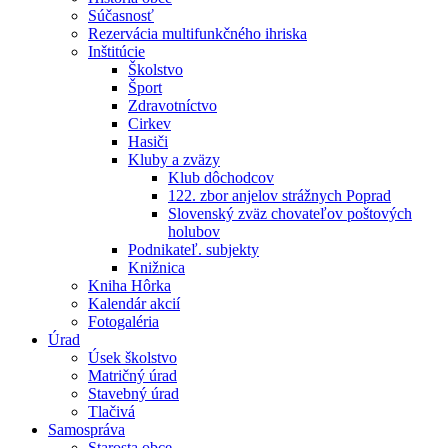
Súčasnosť
Rezervácia multifunkčného ihriska
Inštitúcie
Školstvo
Šport
Zdravotníctvo
Cirkev
Hasiči
Kluby a zväzy
Klub dôchodcov
122. zbor anjelov strážnych Poprad
Slovenský zväz chovateľov poštových
holubov
Podnikateľ. subjekty
Knižnica
Kniha Hôrka
Kalendár akcií
Fotogaléria
Úrad
Úsek školstvo
Matričný úrad
Stavebný úrad
Tlačivá
Samospráva
Starosta obce