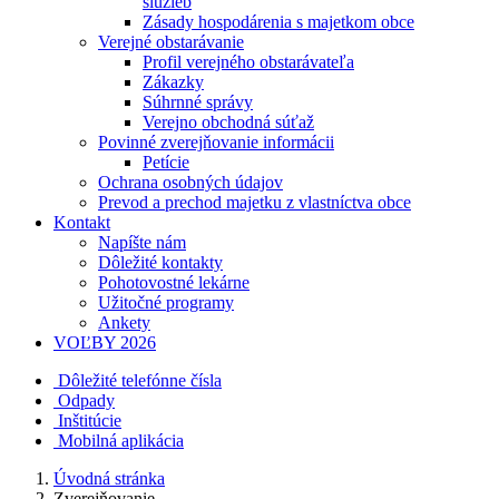
služieb
Zásady hospodárenia s majetkom obce
Verejné obstarávanie
Profil verejného obstarávateľa
Zákazky
Súhrnné správy
Verejno obchodná súťaž
Povinné zverejňovanie informácii
Petície
Ochrana osobných údajov
Prevod a prechod majetku z vlastníctva obce
Kontakt
Napíšte nám
Dôležité kontakty
Pohotovostné lekárne
Užitočné programy
Ankety
VOĽBY 2026
Dôležité telefónne čísla
Odpady
Inštitúcie
Mobilná aplikácia
Úvodná stránka
Zverejňovanie