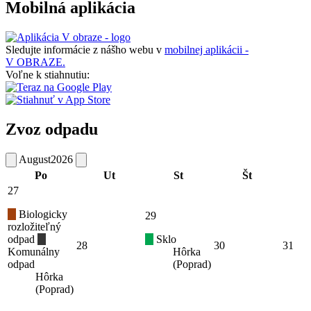
Mobilná aplikácia
Sledujte informácie z nášho webu v
mobilnej aplikácii -
V OBRAZE.
Voľne k stiahnutiu:
Zvoz odpadu
August
2026
Po
Ut
St
Št
27
Biologicky
29
rozložiteľný
odpad
Sklo
28
30
31
Komunálny
Hôrka
odpad
(Poprad)
Hôrka
(Poprad)