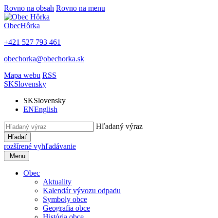
Rovno na obsah
Rovno na menu
Obec
Hôrka
+421 527 793 461
obechorka@obechorka.sk
Mapa webu
RSS
SK
Slovensky
SK
Slovensky
EN
English
Hľadaný výraz
Hľadať
rozšírené vyhľadávanie
Menu
Obec
Aktuality
Kalendár vývozu odpadu
Symboly obce
Geografia obce
História obce