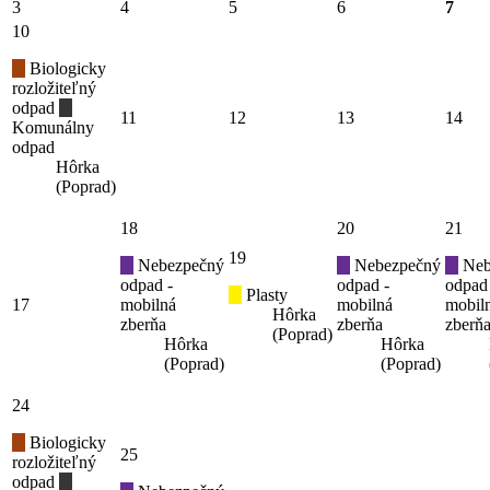
3
4
5
6
7
10
Biologicky
rozložiteľný
odpad
11
12
13
14
Komunálny
odpad
Hôrka
(Poprad)
18
20
21
19
Nebezpečný
Nebezpečný
Neb
odpad -
odpad -
odpad
Plasty
17
mobilná
mobilná
mobil
Hôrka
zberňa
zberňa
zberň
(Poprad)
Hôrka
Hôrka
(Poprad)
(Poprad)
24
Biologicky
25
rozložiteľný
odpad