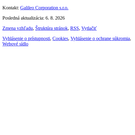
Kontakt:
Galileo Corporation s.r.o.
Posledná aktualizácia: 6. 8. 2026
Zmena vzhľadu
,
Štruktúra stránok
,
RSS
,
Vytlačiť
Vyhlásenie o prístupnosti
,
Cookies
,
Vyhlásenie o ochrane súkromia
,
Webové sídlo