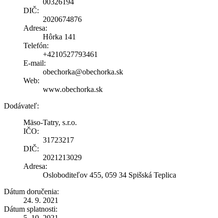
00326194
DIČ:
2020674876
Adresa:
Hôrka 141
Telefón:
+4210527793461
E-mail:
obechorka@obechorka.sk
Web:
www.obechorka.sk
Dodávateľ:
Mäso-Tatry, s.r.o.
IČO:
31723217
DIČ:
2021213029
Adresa:
Osloboditeľov 455, 059 34 Spišská Teplica
Dátum doručenia:
24. 9. 2021
Dátum splatnosti:
5. 10. 2021