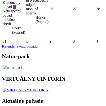
Nebezpečný
Komunálny
odpad -
odpad
mobilná
26
27
28
Nebezpečný
zberňa
odpad -
Hôrka
mobilná
(Poprad)
zberňa
Hôrka
(Poprad)
31
1
2
3
4
Kalendár zvozu odpadu
Natur-pack
VIRTUÁLNY CINTORÍN
Aktuálne počasie