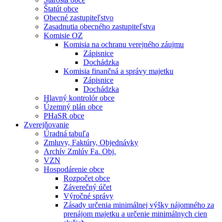
Štatút obce
Obecné zastupiteľstvo
Zasadnutia obecného zastupiteľstva
Komisie OZ
Komisia na ochranu verejného záujmu
Zápisnice
Dochádzka
Komisia finančná a správy majetku
Zápisnice
Dochádzka
Hlavný kontrolór obce
Územný plán obce
PHaSR obce
Zverejňovanie
Úradná tabuľa
Zmluvy, Faktúry, Objednávky
Archív Zmlúv Fa. Obj.
VZN
Hospodárenie obce
Rozpočet obce
Záverečný účet
Výročné správy
Zásady určenia minimálnej výšky nájomného za
prenájom majetku a určenie minimálnych cien