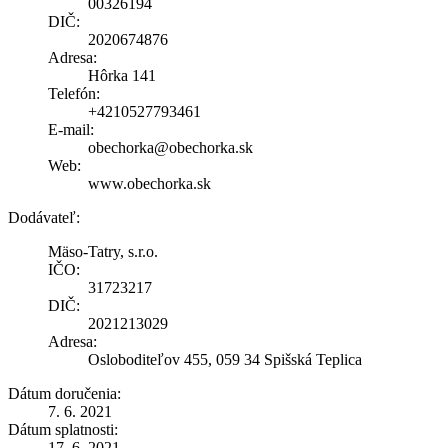
00326194
DIČ:
2020674876
Adresa:
Hôrka 141
Telefón:
+4210527793461
E-mail:
obechorka@obechorka.sk
Web:
www.obechorka.sk
Dodávateľ:
Mäso-Tatry, s.r.o.
IČO:
31723217
DIČ:
2021213029
Adresa:
Osloboditeľov 455, 059 34 Spišská Teplica
Dátum doručenia:
7. 6. 2021
Dátum splatnosti:
17. 6. 2021