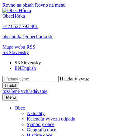
Rovno na obsah
Rovno na menu
Obec
Hôrka
+421 527 793 461
obechorka@obechorka.sk
Mapa webu
RSS
SK
Slovensky
SK
Slovensky
EN
English
Hľadaný výraz
Hľadať
rozšírené vyhľadávanie
Menu
Obec
Aktuality
Kalendár vývozu odpadu
Symboly obce
Geografia obce
História obce