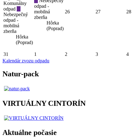
Nebezpečný
Komunálny
odpad -
odpad
mobilná
26
27
28
Nebezpečný
zberňa
odpad -
Hôrka
mobilná
(Poprad)
zberňa
Hôrka
(Poprad)
31
1
2
3
4
Kalendár zvozu odpadu
Natur-pack
VIRTUÁLNY CINTORÍN
Aktuálne počasie