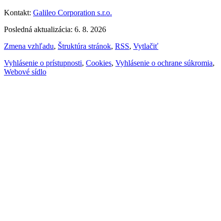
Kontakt:
Galileo Corporation s.r.o.
Posledná aktualizácia: 6. 8. 2026
Zmena vzhľadu
,
Štruktúra stránok
,
RSS
,
Vytlačiť
Vyhlásenie o prístupnosti
,
Cookies
,
Vyhlásenie o ochrane súkromia
,
Webové sídlo