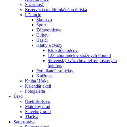
Súčasnosť
Rezervácia multifunkčného ihriska
Inštitúcie
Školstvo
Šport
Zdravotníctvo
Cirkev
Hasiči
Kluby a zväzy
Klub dôchodcov
122. zbor anjelov strážnych Poprad
Slovenský zväz chovateľov poštových
holubov
Podnikateľ. subjekty
Knižnica
Kniha Hôrka
Kalendár akcií
Fotogaléria
Úrad
Úsek školstvo
Matričný úrad
Stavebný úrad
Tlačivá
Samospráva
Starosta obce