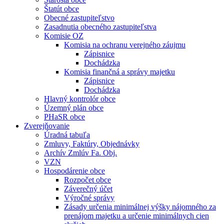
Štatút obce
Obecné zastupiteľstvo
Zasadnutia obecného zastupiteľstva
Komisie OZ
Komisia na ochranu verejného záujmu
Zápisnice
Dochádzka
Komisia finančná a správy majetku
Zápisnice
Dochádzka
Hlavný kontrolór obce
Územný plán obce
PHaSR obce
Zverejňovanie
Úradná tabuľa
Zmluvy, Faktúry, Objednávky
Archív Zmlúv Fa. Obj.
VZN
Hospodárenie obce
Rozpočet obce
Záverečný účet
Výročné správy
Zásady určenia minimálnej výšky nájomného za
prenájom majetku a určenie minimálnych cien