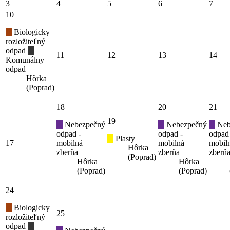
3
4
5
6
7
10
Biologicky
rozložiteľný
odpad
11
12
13
14
Komunálny
odpad
Hôrka
(Poprad)
18
20
21
19
Nebezpečný
Nebezpečný
Neb
odpad -
odpad -
odpad
Plasty
17
mobilná
mobilná
mobil
Hôrka
zberňa
zberňa
zberň
(Poprad)
Hôrka
Hôrka
(Poprad)
(Poprad)
24
Biologicky
25
rozložiteľný
odpad