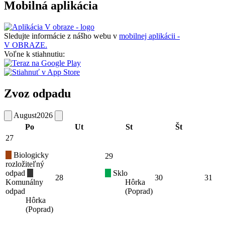
Mobilná aplikácia
Sledujte informácie z nášho webu v
mobilnej aplikácii -
V OBRAZE.
Voľne k stiahnutiu:
Zvoz odpadu
August
2026
Po
Ut
St
Št
27
Biologicky
29
rozložiteľný
odpad
Sklo
28
30
31
Komunálny
Hôrka
odpad
(Poprad)
Hôrka
(Poprad)