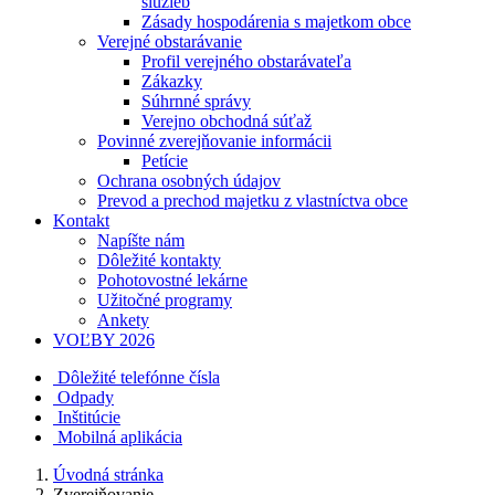
služieb
Zásady hospodárenia s majetkom obce
Verejné obstarávanie
Profil verejného obstarávateľa
Zákazky
Súhrnné správy
Verejno obchodná súťaž
Povinné zverejňovanie informácii
Petície
Ochrana osobných údajov
Prevod a prechod majetku z vlastníctva obce
Kontakt
Napíšte nám
Dôležité kontakty
Pohotovostné lekárne
Užitočné programy
Ankety
VOĽBY 2026
Dôležité telefónne čísla
Odpady
Inštitúcie
Mobilná aplikácia
Úvodná stránka
Zverejňovanie