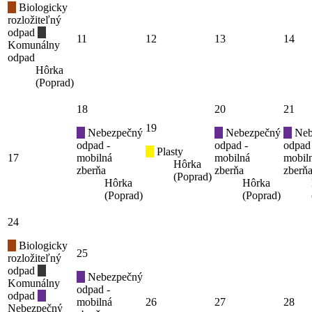
Biologicky
rozložiteľný
odpad
11
12
13
14
Komunálny
odpad
Hôrka
(Poprad)
18
20
21
19
Nebezpečný
Nebezpečný
Neb
odpad -
odpad -
odpad
Plasty
17
mobilná
mobilná
mobil
Hôrka
zberňa
zberňa
zberň
(Poprad)
Hôrka
Hôrka
(Poprad)
(Poprad)
24
Biologicky
25
rozložiteľný
odpad
Nebezpečný
Komunálny
odpad -
odpad
mobilná
26
27
28
Nebezpečný