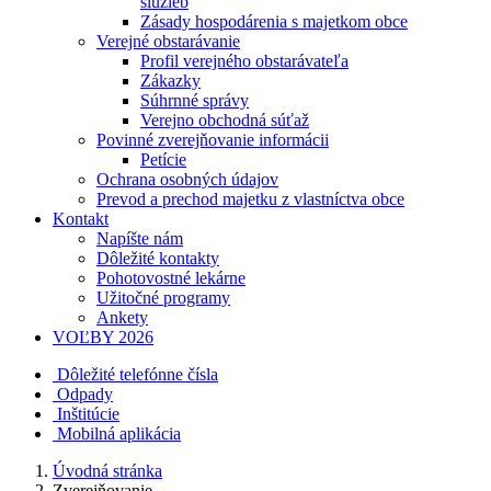
služieb
Zásady hospodárenia s majetkom obce
Verejné obstarávanie
Profil verejného obstarávateľa
Zákazky
Súhrnné správy
Verejno obchodná súťaž
Povinné zverejňovanie informácii
Petície
Ochrana osobných údajov
Prevod a prechod majetku z vlastníctva obce
Kontakt
Napíšte nám
Dôležité kontakty
Pohotovostné lekárne
Užitočné programy
Ankety
VOĽBY 2026
Dôležité telefónne čísla
Odpady
Inštitúcie
Mobilná aplikácia
Úvodná stránka
Zverejňovanie