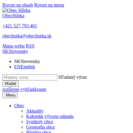
Rovno na obsah
Rovno na menu
Obec
Hôrka
+421 527 793 461
obechorka@obechorka.sk
Mapa webu
RSS
SK
Slovensky
SK
Slovensky
EN
English
Hľadaný výraz
Hľadať
rozšírené vyhľadávanie
Menu
Obec
Aktuality
Kalendár vývozu odpadu
Symboly obce
Geografia obce
História obce