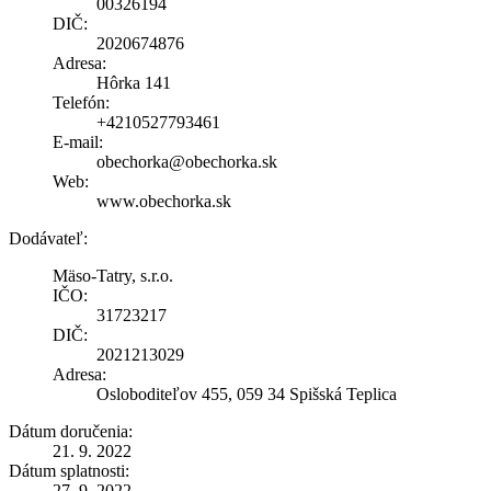
00326194
DIČ:
2020674876
Adresa:
Hôrka 141
Telefón:
+4210527793461
E-mail:
obechorka@obechorka.sk
Web:
www.obechorka.sk
Dodávateľ:
Mäso-Tatry, s.r.o.
IČO:
31723217
DIČ:
2021213029
Adresa:
Osloboditeľov 455, 059 34 Spišská Teplica
Dátum doručenia:
21. 9. 2022
Dátum splatnosti:
27. 9. 2022