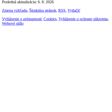
Posledná aktualizácia: 6. 8. 2026
Zmena vzhľadu
,
Štruktúra stránok
,
RSS
,
Vytlačiť
Vyhlásenie o prístupnosti
,
Cookies
,
Vyhlásenie o ochrane súkromia
,
Webové sídlo