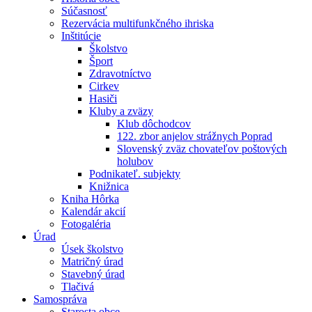
Súčasnosť
Rezervácia multifunkčného ihriska
Inštitúcie
Školstvo
Šport
Zdravotníctvo
Cirkev
Hasiči
Kluby a zväzy
Klub dôchodcov
122. zbor anjelov strážnych Poprad
Slovenský zväz chovateľov poštových
holubov
Podnikateľ. subjekty
Knižnica
Kniha Hôrka
Kalendár akcií
Fotogaléria
Úrad
Úsek školstvo
Matričný úrad
Stavebný úrad
Tlačivá
Samospráva
Starosta obce