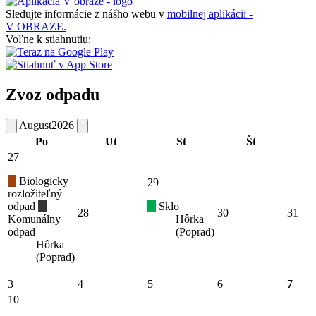
Sledujte informácie z nášho webu v
mobilnej aplikácii -
V OBRAZE.
Voľne k stiahnutiu:
Zvoz odpadu
August
2026
Po
Ut
St
Št
27
Biologicky
29
rozložiteľný
odpad
Sklo
28
30
31
Komunálny
Hôrka
odpad
(Poprad)
Hôrka
(Poprad)
3
4
5
6
7
10