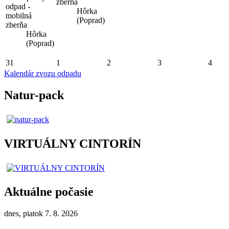
zberňa
odpad -
Hôrka
mobilná
(Poprad)
zberňa
Hôrka
(Poprad)
31
1
2
3
4
Kalendár zvozu odpadu
Natur-pack
VIRTUÁLNY CINTORÍN
Aktuálne počasie
dnes, piatok 7. 8. 2026