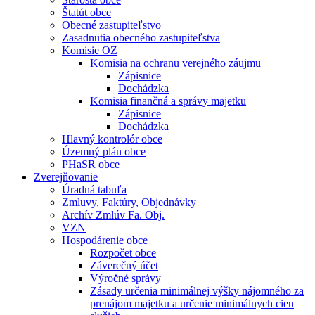
Štatút obce
Obecné zastupiteľstvo
Zasadnutia obecného zastupiteľstva
Komisie OZ
Komisia na ochranu verejného záujmu
Zápisnice
Dochádzka
Komisia finančná a správy majetku
Zápisnice
Dochádzka
Hlavný kontrolór obce
Územný plán obce
PHaSR obce
Zverejňovanie
Úradná tabuľa
Zmluvy, Faktúry, Objednávky
Archív Zmlúv Fa. Obj.
VZN
Hospodárenie obce
Rozpočet obce
Záverečný účet
Výročné správy
Zásady určenia minimálnej výšky nájomného za
prenájom majetku a určenie minimálnych cien