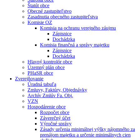
Štatút obce
Obecné zastupiteľstvo
Zasadnutia obecného zastupiteľstva
Komisie OZ
Komisia na ochranu verejného záujmu
Zápisnice
Dochádzka
Komisia finančná a správy majetku
Zápisnice
Dochádzka
Hlavný kontrolór obce
Územný plán obce
PHaSR obce
Zverejňovanie
Úradná tabuľa
Zmluvy, Faktúry, Objednávky
Archív Zmlúv Fa. Obj.
VZN
Hospodárenie obce
Rozpočet obce
Záverečný účet
Výročné správy
Zásady určenia minimálnej výšky nájomného za
prenájom majetku a určenie minimálnych cien