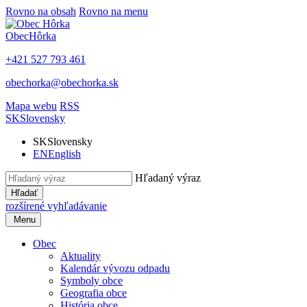
Rovno na obsah
Rovno na menu
Obec
Hôrka
+421 527 793 461
obechorka@obechorka.sk
Mapa webu
RSS
SK
Slovensky
SK
Slovensky
EN
English
Hľadaný výraz
Hľadať
rozšírené vyhľadávanie
Menu
Obec
Aktuality
Kalendár vývozu odpadu
Symboly obce
Geografia obce
História obce