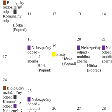
Biologicky
rozložiteľný
odpad
11
12
13
14
Komunálny
odpad
Hôrka
(Poprad)
18
20
21
19
Nebezpečný
Nebezpečný
Neb
odpad -
odpad -
odpad
Plasty
17
mobilná
mobilná
mobil
Hôrka
zberňa
zberňa
zberň
(Poprad)
Hôrka
Hôrka
(Poprad)
(Poprad)
24
Biologicky
25
rozložiteľný
odpad
Nebezpečný
Komunálny
odpad -
odpad
mobilná
26
27
28
Nebezpečný