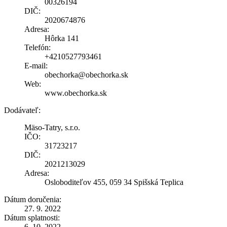
00326194
DIČ:
2020674876
Adresa:
Hôrka 141
Telefón:
+4210527793461
E-mail:
obechorka@obechorka.sk
Web:
www.obechorka.sk
Dodávateľ:
Mäso-Tatry, s.r.o.
IČO:
31723217
DIČ:
2021213029
Adresa:
Osloboditeľov 455, 059 34 Spišská Teplica
Dátum doručenia:
27. 9. 2022
Dátum splatnosti:
6. 10. 2022