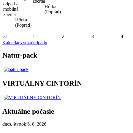
zberňa
odpad -
Hôrka
mobilná
(Poprad)
zberňa
Hôrka
(Poprad)
31
1
2
3
4
Kalendár zvozu odpadu
Natur-pack
VIRTUÁLNY CINTORÍN
Aktuálne počasie
dnes, štvrtok 6. 8. 2026