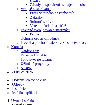
služieb
Zásady hospodárenia s majetkom obce
Verejné obstarávanie
Profil verejného obstarávateľa
Zákazky
Súhrnné správy
Verejno obchodná súťaž
Povinné zverejňovanie informácii
Petície
Ochrana osobných údajov
Prevod a prechod majetku z vlastníctva obce
Kontakt
Napíšte nám
Dôležité kontakty
Pohotovostné lekárne
Užitočné programy
Ankety
VOĽBY 2026
Dôležité telefónne čísla
Odpady
Inštitúcie
Mobilná aplikácia
Úvodná stránka
Zverejňovanie