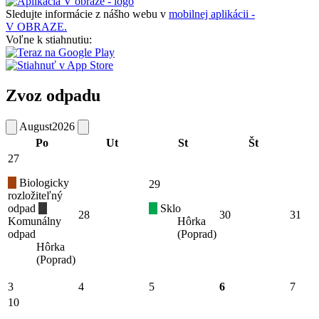
Sledujte informácie z nášho webu v
mobilnej aplikácii -
V OBRAZE.
Voľne k stiahnutiu:
Zvoz odpadu
August
2026
Po
Ut
St
Št
27
Biologicky
29
rozložiteľný
odpad
Sklo
28
30
31
Komunálny
Hôrka
odpad
(Poprad)
Hôrka
(Poprad)
3
4
5
6
7
10