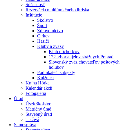
Súčasnosť
Rezervácia multifunkčného ihriska
Inštitúcie
Školstvo
Šport
Zdravotníctvo
Cirkev
Hasiči
Kluby a zväzy
Klub dôchodcov
122. zbor anjelov strážnych Poprad
Slovenský zväz chovateľov poštových
holubov
Podnikateľ. subjekty
Knižnica
Kniha Hôrka
Kalendár akcií
Fotogaléria
Úrad
Úsek školstvo
Matričný úrad
Stavebný úrad
Tlačivá
Samospráva
Starosta obce