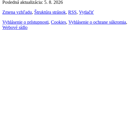
Posledná aktualizácia: 5. 8. 2026
Zmena vzhľadu
,
Štruktúra stránok
,
RSS
,
Vytlačiť
Vyhlásenie o prístupnosti
,
Cookies
,
Vyhlásenie o ochrane súkromia
,
Webové sídlo