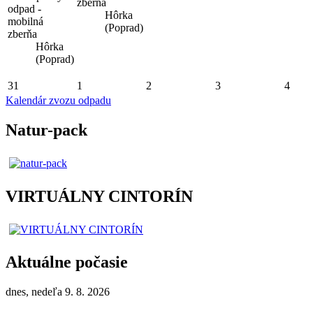
zberňa
odpad -
Hôrka
mobilná
(Poprad)
zberňa
Hôrka
(Poprad)
31
1
2
3
4
Kalendár zvozu odpadu
Natur-pack
VIRTUÁLNY CINTORÍN
Aktuálne počasie
dnes, nedeľa 9. 8. 2026