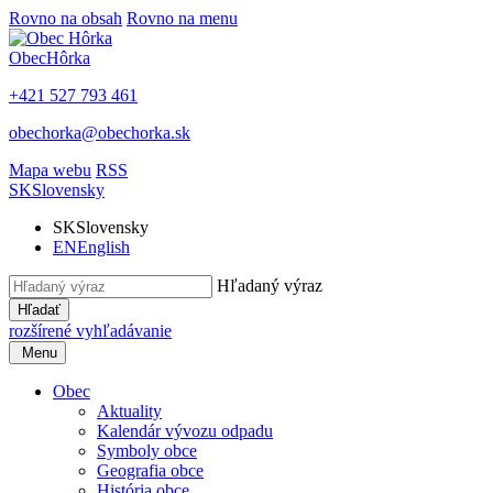
Rovno na obsah
Rovno na menu
Obec
Hôrka
+421 527 793 461
obechorka@obechorka.sk
Mapa webu
RSS
SK
Slovensky
SK
Slovensky
EN
English
Hľadaný výraz
Hľadať
rozšírené vyhľadávanie
Menu
Obec
Aktuality
Kalendár vývozu odpadu
Symboly obce
Geografia obce
História obce