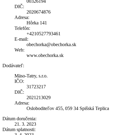
00326194
DIČ:
2020674876
Adresa:
Hôrka 141
Telefón:
+4210527793461
E-mail:
obechorka@obechorka.sk
Web:
www.obechorka.sk
Dodávateľ:
Mäso-Tatry, s.r.o.
IČO:
31723217
DIČ:
2021213029
Adresa:
Osloboditeľov 455, 059 34 Spišská Teplica
Dátum doručenia:
21. 3. 2023
Dátum splatnosti:
3. 4. 2023