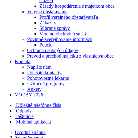
služieb
Zásady hospodárenia s majetkom obce
Verejné obstarávanie
Profil verejného obstarávateľa
Zákazky
Súhrnné správy
Verejno obchodná súťaž
Povinné zverejňovanie informácii
Petície
Ochrana osobných údajov
Prevod a prechod majetku z vlastníctva obce
Kontakt
Napíšte nám
Dôležité kontakty
Pohotovostné lekárne
Užitočné programy
Ankety
VOĽBY 2026
Dôležité telefónne čísla
Odpady
Inštitúcie
Mobilná aplikácia
Úvodná stránka
Zverejňovanie