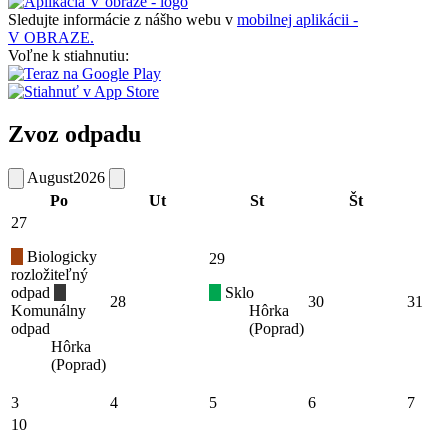
Sledujte informácie z nášho webu v
mobilnej aplikácii -
V OBRAZE.
Voľne k stiahnutiu:
Zvoz odpadu
August
2026
Po
Ut
St
Št
27
Biologicky
29
rozložiteľný
odpad
Sklo
28
30
31
Komunálny
Hôrka
odpad
(Poprad)
Hôrka
(Poprad)
3
4
5
6
7
10