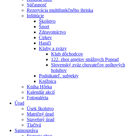
Súčasnosť
Rezervácia multifunkčného ihriska
Inštitúcie
Školstvo
Šport
Zdravotníctvo
Cirkev
Hasiči
Kluby a zväzy
Klub dôchodcov
122. zbor anjelov strážnych Poprad
Slovenský zväz chovateľov poštových
holubov
Podnikateľ. subjekty
Knižnica
Kniha Hôrka
Kalendár akcií
Fotogaléria
Úrad
Úsek školstvo
Matričný úrad
Stavebný úrad
Tlačivá
Samospráva
Starosta obce