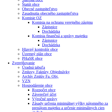
Štatút obce
Obecné zastupiteľstvo
Zasadnutia obecného zastupiteľstva
Komisie OZ
Komisia na ochranu verejného záujmu
Zápisnice
Dochádzka
Komisia finančná a správy majetku
Zápisnice
Dochádzka
Hlavný kontrolór obce
Územný plán obce
PHaSR obce
Zverejňovanie
Úradná tabuľa
Zmluvy, Faktúry, Objednávky
Archív Zmlúv Fa. Obj.
VZN
Hospodárenie obce
Rozpočet obce
Záverečný účet
Výročné správy
Zásady určenia minimálnej výšky nájomného za
prenájom majetku a určenie minimálnych cien