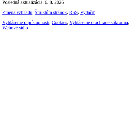
Posledná aktualizácia: 6. 8. 2026
Zmena vzhľadu
,
Štruktúra stránok
,
RSS
,
Vytlačiť
Vyhlásenie o prístupnosti
,
Cookies
,
Vyhlásenie o ochrane súkromia
,
Webové sídlo