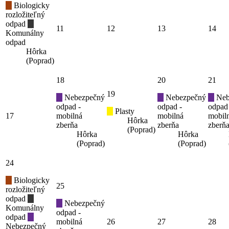
Biologicky
rozložiteľný
odpad
11
12
13
14
Komunálny
odpad
Hôrka
(Poprad)
18
20
21
19
Nebezpečný
Nebezpečný
Neb
odpad -
odpad -
odpad
Plasty
17
mobilná
mobilná
mobil
Hôrka
zberňa
zberňa
zberň
(Poprad)
Hôrka
Hôrka
(Poprad)
(Poprad)
24
Biologicky
25
rozložiteľný
odpad
Nebezpečný
Komunálny
odpad -
odpad
mobilná
26
27
28
Nebezpečný