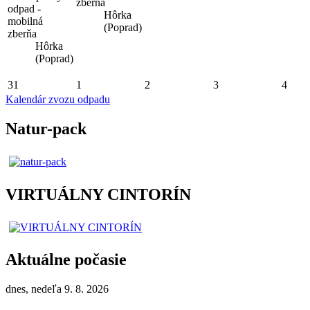
zberňa
odpad -
Hôrka
mobilná
(Poprad)
zberňa
Hôrka
(Poprad)
31
1
2
3
4
Kalendár zvozu odpadu
Natur-pack
VIRTUÁLNY CINTORÍN
Aktuálne počasie
dnes, nedeľa 9. 8. 2026