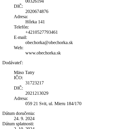
00326194
DIČ:
2020674876
Adresa:
Hôrka 141
Telefón:
+4210527793461
E-mail:
obechorka@obechorka.sk
Web:
www.obechorka.sk
Dodávateľ:
Mäso Tatry
IČO:
31723217
DIČ:
2021213029
Adresa:
059 21 Svit, ul. Mieru 184/170
Dátum doručenia:
24. 9. 2024
Dátum splatnosti:
2. 10. 2024