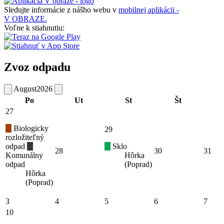
Sledujte informácie z nášho webu v
mobilnej aplikácii -
V OBRAZE.
Voľne k stiahnutiu:
Zvoz odpadu
August
2026
Po
Ut
St
Št
27
Biologicky
29
rozložiteľný
odpad
Sklo
28
30
31
Komunálny
Hôrka
odpad
(Poprad)
Hôrka
(Poprad)
3
4
5
6
7
10