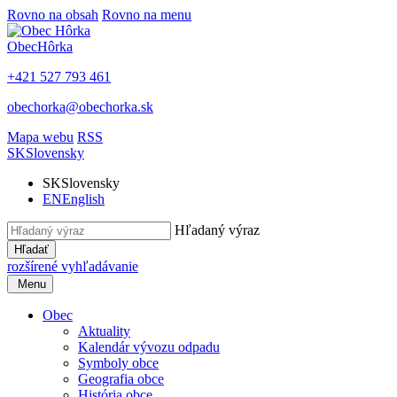
Rovno na obsah
Rovno na menu
Obec
Hôrka
+421 527 793 461
obechorka@obechorka.sk
Mapa webu
RSS
SK
Slovensky
SK
Slovensky
EN
English
Hľadaný výraz
Hľadať
rozšírené vyhľadávanie
Menu
Obec
Aktuality
Kalendár vývozu odpadu
Symboly obce
Geografia obce
História obce