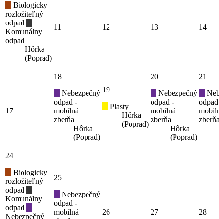
Biologicky
rozložiteľný
odpad
11
12
13
14
Komunálny
odpad
Hôrka
(Poprad)
18
20
21
19
Nebezpečný
Nebezpečný
Neb
odpad -
odpad -
odpad
Plasty
17
mobilná
mobilná
mobil
Hôrka
zberňa
zberňa
zberň
(Poprad)
Hôrka
Hôrka
(Poprad)
(Poprad)
24
Biologicky
25
rozložiteľný
odpad
Nebezpečný
Komunálny
odpad -
odpad
mobilná
26
27
28
Nebezpečný