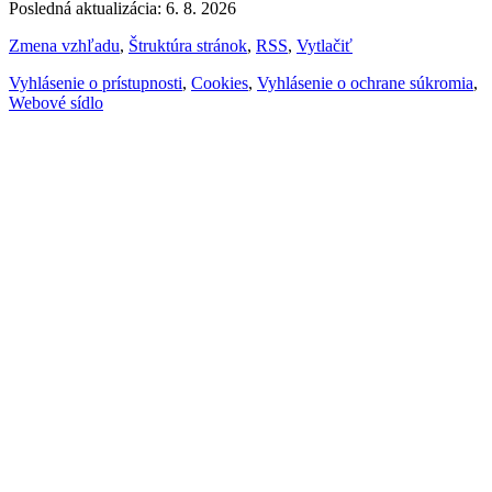
Posledná aktualizácia: 6. 8. 2026
Zmena vzhľadu
,
Štruktúra stránok
,
RSS
,
Vytlačiť
Vyhlásenie o prístupnosti
,
Cookies
,
Vyhlásenie o ochrane súkromia
,
Webové sídlo