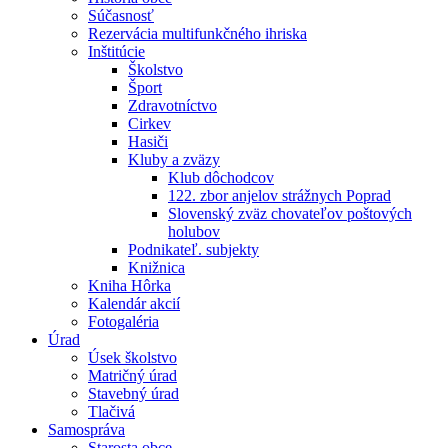
Súčasnosť
Rezervácia multifunkčného ihriska
Inštitúcie
Školstvo
Šport
Zdravotníctvo
Cirkev
Hasiči
Kluby a zväzy
Klub dôchodcov
122. zbor anjelov strážnych Poprad
Slovenský zväz chovateľov poštových
holubov
Podnikateľ. subjekty
Knižnica
Kniha Hôrka
Kalendár akcií
Fotogaléria
Úrad
Úsek školstvo
Matričný úrad
Stavebný úrad
Tlačivá
Samospráva
Starosta obce