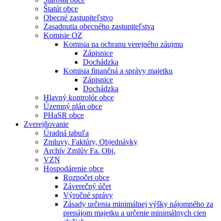
Štatút obce
Obecné zastupiteľstvo
Zasadnutia obecného zastupiteľstva
Komisie OZ
Komisia na ochranu verejného záujmu
Zápisnice
Dochádzka
Komisia finančná a správy majetku
Zápisnice
Dochádzka
Hlavný kontrolór obce
Územný plán obce
PHaSR obce
Zverejňovanie
Úradná tabuľa
Zmluvy, Faktúry, Objednávky
Archív Zmlúv Fa. Obj.
VZN
Hospodárenie obce
Rozpočet obce
Záverečný účet
Výročné správy
Zásady určenia minimálnej výšky nájomného za
prenájom majetku a určenie minimálnych cien