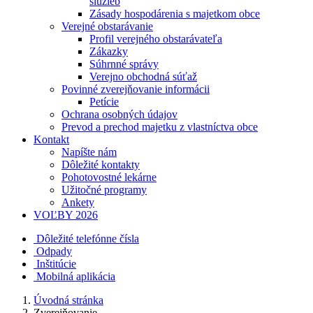
služieb
Zásady hospodárenia s majetkom obce
Verejné obstarávanie
Profil verejného obstarávateľa
Zákazky
Súhrnné správy
Verejno obchodná súťaž
Povinné zverejňovanie informácii
Petície
Ochrana osobných údajov
Prevod a prechod majetku z vlastníctva obce
Kontakt
Napíšte nám
Dôležité kontakty
Pohotovostné lekárne
Užitočné programy
Ankety
VOĽBY 2026
Dôležité telefónne čísla
Odpady
Inštitúcie
Mobilná aplikácia
Úvodná stránka
Zverejňovanie