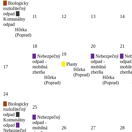
Biologicky
rozložiteľný
odpad
11
12
13
14
Komunálny
odpad
Hôrka
(Poprad)
18
20
21
19
Nebezpečný
Nebezpečný
Neb
odpad -
odpad -
odpad
Plasty
17
mobilná
mobilná
mobil
Hôrka
zberňa
zberňa
zberň
(Poprad)
Hôrka
Hôrka
(Poprad)
(Poprad)
24
Biologicky
25
rozložiteľný
odpad
Nebezpečný
Komunálny
odpad -
odpad
mobilná
26
27
28
Nebezpečný