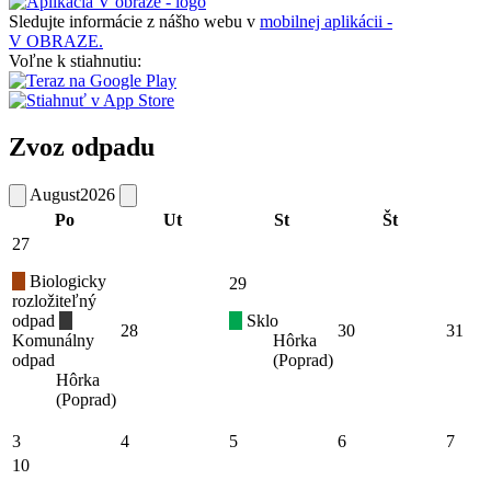
Sledujte informácie z nášho webu v
mobilnej aplikácii -
V OBRAZE.
Voľne k stiahnutiu:
Zvoz odpadu
August
2026
Po
Ut
St
Št
27
Biologicky
29
rozložiteľný
odpad
Sklo
28
30
31
Komunálny
Hôrka
odpad
(Poprad)
Hôrka
(Poprad)
3
4
5
6
7
10