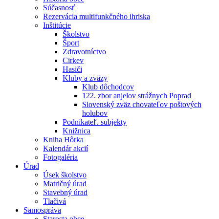
Súčasnosť
Rezervácia multifunkčného ihriska
Inštitúcie
Školstvo
Šport
Zdravotníctvo
Cirkev
Hasiči
Kluby a zväzy
Klub dôchodcov
122. zbor anjelov strážnych Poprad
Slovenský zväz chovateľov poštových
holubov
Podnikateľ. subjekty
Knižnica
Kniha Hôrka
Kalendár akcií
Fotogaléria
Úrad
Úsek školstvo
Matričný úrad
Stavebný úrad
Tlačivá
Samospráva
Starosta obce