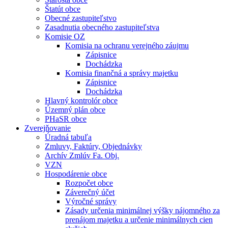
Štatút obce
Obecné zastupiteľstvo
Zasadnutia obecného zastupiteľstva
Komisie OZ
Komisia na ochranu verejného záujmu
Zápisnice
Dochádzka
Komisia finančná a správy majetku
Zápisnice
Dochádzka
Hlavný kontrolór obce
Územný plán obce
PHaSR obce
Zverejňovanie
Úradná tabuľa
Zmluvy, Faktúry, Objednávky
Archív Zmlúv Fa. Obj.
VZN
Hospodárenie obce
Rozpočet obce
Záverečný účet
Výročné správy
Zásady určenia minimálnej výšky nájomného za
prenájom majetku a určenie minimálnych cien