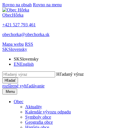
Rovno na obsah
Rovno na menu
Obec
Hôrka
+421 527 793 461
obechorka@obechorka.sk
Mapa webu
RSS
SK
Slovensky
SK
Slovensky
EN
English
Hľadaný výraz
Hľadať
rozšírené vyhľadávanie
Menu
Obec
Aktuality
Kalendár vývozu odpadu
Symboly obce
Geografia obce
História obce