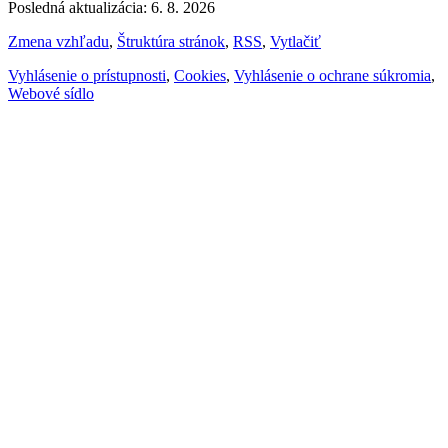
Posledná aktualizácia: 6. 8. 2026
Zmena vzhľadu
,
Štruktúra stránok
,
RSS
,
Vytlačiť
Vyhlásenie o prístupnosti
,
Cookies
,
Vyhlásenie o ochrane súkromia
,
Webové sídlo