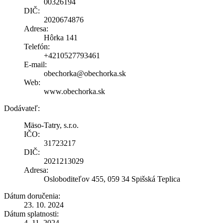
00326194
DIČ:
2020674876
Adresa:
Hôrka 141
Telefón:
+4210527793461
E-mail:
obechorka@obechorka.sk
Web:
www.obechorka.sk
Dodávateľ:
Mäso-Tatry, s.r.o.
IČO:
31723217
DIČ:
2021213029
Adresa:
Osloboditeľov 455, 059 34 Spišská Teplica
Dátum doručenia:
23. 10. 2024
Dátum splatnosti:
4. 11. 2024