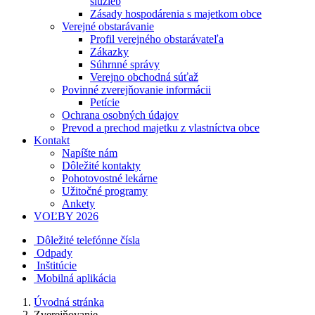
služieb
Zásady hospodárenia s majetkom obce
Verejné obstarávanie
Profil verejného obstarávateľa
Zákazky
Súhrnné správy
Verejno obchodná súťaž
Povinné zverejňovanie informácii
Petície
Ochrana osobných údajov
Prevod a prechod majetku z vlastníctva obce
Kontakt
Napíšte nám
Dôležité kontakty
Pohotovostné lekárne
Užitočné programy
Ankety
VOĽBY 2026
Dôležité telefónne čísla
Odpady
Inštitúcie
Mobilná aplikácia
Úvodná stránka
Zverejňovanie