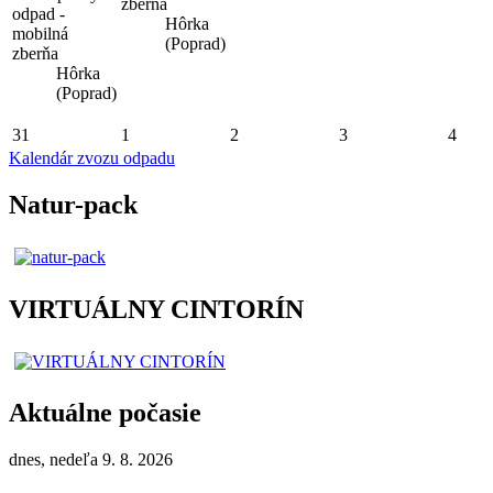
zberňa
odpad -
Hôrka
mobilná
(Poprad)
zberňa
Hôrka
(Poprad)
31
1
2
3
4
Kalendár zvozu odpadu
Natur-pack
VIRTUÁLNY CINTORÍN
Aktuálne počasie
dnes, nedeľa 9. 8. 2026