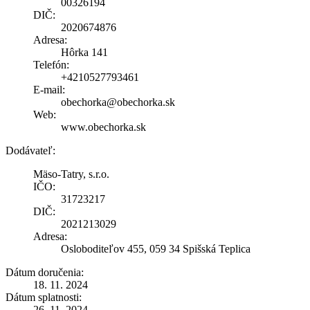
00326194
DIČ:
2020674876
Adresa:
Hôrka 141
Telefón:
+4210527793461
E-mail:
obechorka@obechorka.sk
Web:
www.obechorka.sk
Dodávateľ:
Mäso-Tatry, s.r.o.
IČO:
31723217
DIČ:
2021213029
Adresa:
Osloboditeľov 455, 059 34 Spišská Teplica
Dátum doručenia:
18. 11. 2024
Dátum splatnosti:
26. 11. 2024