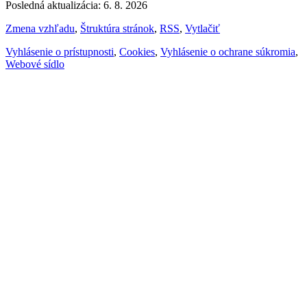
Posledná aktualizácia: 6. 8. 2026
Zmena vzhľadu
,
Štruktúra stránok
,
RSS
,
Vytlačiť
Vyhlásenie o prístupnosti
,
Cookies
,
Vyhlásenie o ochrane súkromia
,
Webové sídlo