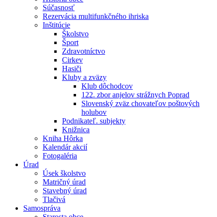
Súčasnosť
Rezervácia multifunkčného ihriska
Inštitúcie
Školstvo
Šport
Zdravotníctvo
Cirkev
Hasiči
Kluby a zväzy
Klub dôchodcov
122. zbor anjelov strážnych Poprad
Slovenský zväz chovateľov poštových
holubov
Podnikateľ. subjekty
Knižnica
Kniha Hôrka
Kalendár akcií
Fotogaléria
Úrad
Úsek školstvo
Matričný úrad
Stavebný úrad
Tlačivá
Samospráva
Starosta obce