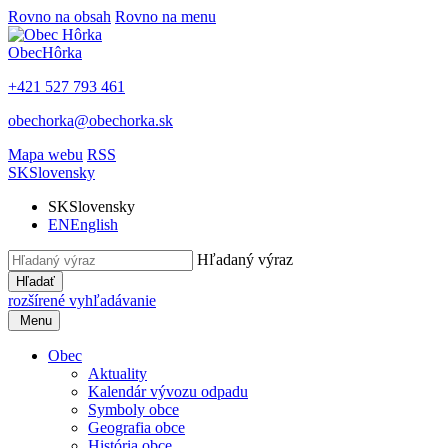
Rovno na obsah
Rovno na menu
Obec
Hôrka
+421 527 793 461
obechorka@obechorka.sk
Mapa webu
RSS
SK
Slovensky
SK
Slovensky
EN
English
Hľadaný výraz
Hľadať
rozšírené vyhľadávanie
Menu
Obec
Aktuality
Kalendár vývozu odpadu
Symboly obce
Geografia obce
História obce