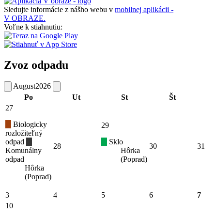
Sledujte informácie z nášho webu v
mobilnej aplikácii -
V OBRAZE.
Voľne k stiahnutiu:
Zvoz odpadu
August
2026
Po
Ut
St
Št
27
Biologicky
29
rozložiteľný
odpad
Sklo
28
30
31
Komunálny
Hôrka
odpad
(Poprad)
Hôrka
(Poprad)
3
4
5
6
7
10