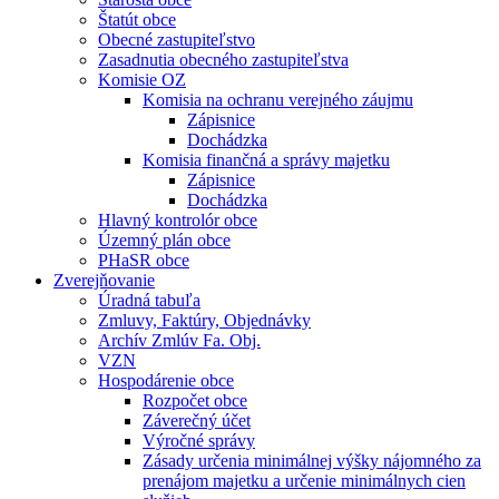
Štatút obce
Obecné zastupiteľstvo
Zasadnutia obecného zastupiteľstva
Komisie OZ
Komisia na ochranu verejného záujmu
Zápisnice
Dochádzka
Komisia finančná a správy majetku
Zápisnice
Dochádzka
Hlavný kontrolór obce
Územný plán obce
PHaSR obce
Zverejňovanie
Úradná tabuľa
Zmluvy, Faktúry, Objednávky
Archív Zmlúv Fa. Obj.
VZN
Hospodárenie obce
Rozpočet obce
Záverečný účet
Výročné správy
Zásady určenia minimálnej výšky nájomného za
prenájom majetku a určenie minimálnych cien