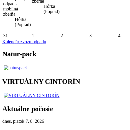
zberňa
odpad -
Hôrka
mobilná
(Poprad)
zberňa
Hôrka
(Poprad)
31
1
2
3
4
Kalendár zvozu odpadu
Natur-pack
VIRTUÁLNY CINTORÍN
Aktuálne počasie
dnes, piatok 7. 8. 2026