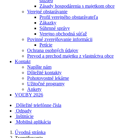
služieb
Zásady hospodárenia s majetkom obce
Verejné obstarávanie
Profil verejného obstarávateľa
Zákazky
Súhrnné správy
Verejno obchodná súťaž
Povinné zverejňovanie informácii
Petície
Ochrana osobných údajov
Prevod a prechod majetku z vlastníctva obce
Kontakt
Napíšte nám
Dôležité kontakty
Pohotovostné lekárne
Užitočné programy
Ankety
VOĽBY 2026
Dôležité telefónne čísla
Odpady
Inštitúcie
Mobilná aplikácia
Úvodná stránka
Zverejňovanie