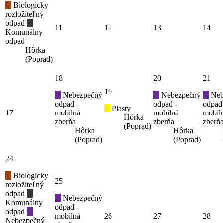
Biologicky
rozložiteľný
odpad
11
12
13
14
Komunálny
odpad
Hôrka
(Poprad)
18
20
21
19
Nebezpečný
Nebezpečný
Neb
odpad -
odpad -
odpad
Plasty
17
mobilná
mobilná
mobil
Hôrka
zberňa
zberňa
zberň
(Poprad)
Hôrka
Hôrka
(Poprad)
(Poprad)
24
Biologicky
25
rozložiteľný
odpad
Nebezpečný
Komunálny
odpad -
odpad
mobilná
26
27
28
Nebezpečný