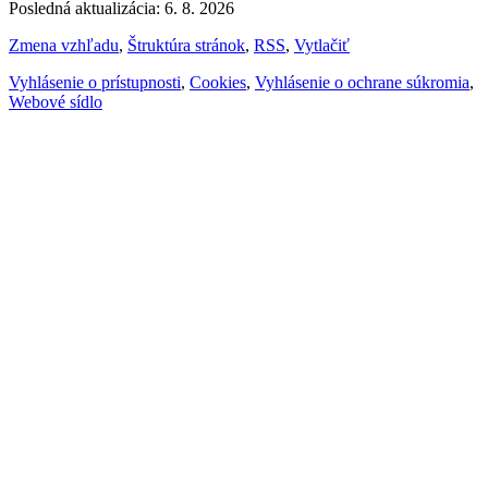
Posledná aktualizácia: 6. 8. 2026
Zmena vzhľadu
,
Štruktúra stránok
,
RSS
,
Vytlačiť
Vyhlásenie o prístupnosti
,
Cookies
,
Vyhlásenie o ochrane súkromia
,
Webové sídlo