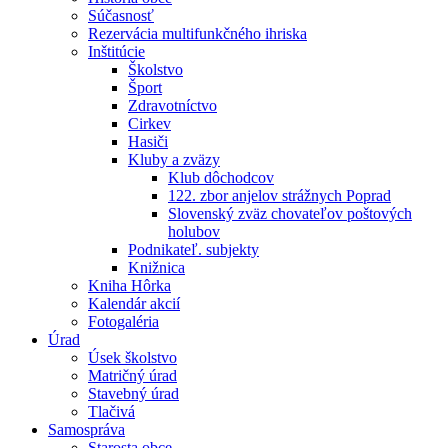
Súčasnosť
Rezervácia multifunkčného ihriska
Inštitúcie
Školstvo
Šport
Zdravotníctvo
Cirkev
Hasiči
Kluby a zväzy
Klub dôchodcov
122. zbor anjelov strážnych Poprad
Slovenský zväz chovateľov poštových
holubov
Podnikateľ. subjekty
Knižnica
Kniha Hôrka
Kalendár akcií
Fotogaléria
Úrad
Úsek školstvo
Matričný úrad
Stavebný úrad
Tlačivá
Samospráva
Starosta obce