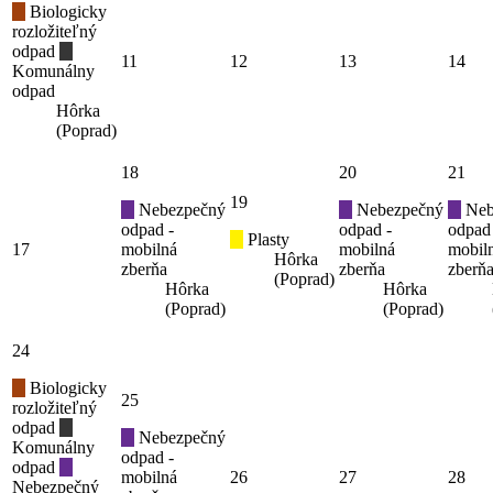
Biologicky
rozložiteľný
odpad
11
12
13
14
Komunálny
odpad
Hôrka
(Poprad)
18
20
21
19
Nebezpečný
Nebezpečný
Neb
odpad -
odpad -
odpad
Plasty
17
mobilná
mobilná
mobil
Hôrka
zberňa
zberňa
zberň
(Poprad)
Hôrka
Hôrka
(Poprad)
(Poprad)
24
Biologicky
25
rozložiteľný
odpad
Nebezpečný
Komunálny
odpad -
odpad
mobilná
26
27
28
Nebezpečný