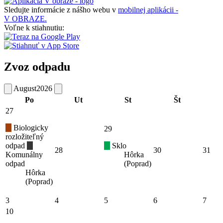
Sledujte informácie z nášho webu v
mobilnej aplikácii -
V OBRAZE.
Voľne k stiahnutiu:
Zvoz odpadu
August
2026
Po
Ut
St
Št
27
Biologicky
29
rozložiteľný
odpad
Sklo
28
30
31
Komunálny
Hôrka
odpad
(Poprad)
Hôrka
(Poprad)
3
4
5
6
7
10