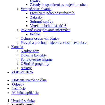
služieb
Zásady hospodárenia s majetkom obce
Verejné obstarávanie
Profil verejného obstarávateľa
Zákazky
Súhrnné správy
Verejno obchodná súťaž
Povinné zverejňovanie informácii
Petície
Ochrana osobných údajov
Prevod a prechod majetku z vlastníctva obce
Kontakt
Napíšte nám
Dôležité kontakty
Pohotovostné lekárne
Užitočné programy
Ankety
VOĽBY 2026
Dôležité telefónne čísla
Odpady
Inštitúcie
Mobilná aplikácia
Úvodná stránka
Zverejňovanie