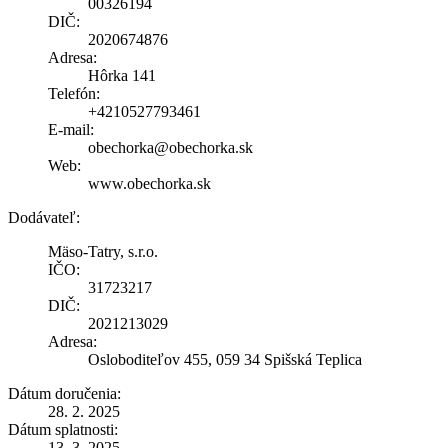
00326194
DIČ:
2020674876
Adresa:
Hôrka 141
Telefón:
+4210527793461
E-mail:
obechorka@obechorka.sk
Web:
www.obechorka.sk
Dodávateľ:
Mäso-Tatry, s.r.o.
IČO:
31723217
DIČ:
2021213029
Adresa:
Osloboditeľov 455, 059 34 Spišská Teplica
Dátum doručenia:
28. 2. 2025
Dátum splatnosti:
13. 3. 2025