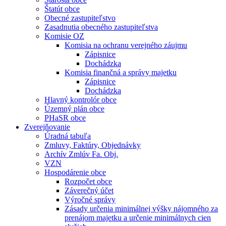
Štatút obce
Obecné zastupiteľstvo
Zasadnutia obecného zastupiteľstva
Komisie OZ
Komisia na ochranu verejného záujmu
Zápisnice
Dochádzka
Komisia finančná a správy majetku
Zápisnice
Dochádzka
Hlavný kontrolór obce
Územný plán obce
PHaSR obce
Zverejňovanie
Úradná tabuľa
Zmluvy, Faktúry, Objednávky
Archív Zmlúv Fa. Obj.
VZN
Hospodárenie obce
Rozpočet obce
Záverečný účet
Výročné správy
Zásady určenia minimálnej výšky nájomného za
prenájom majetku a určenie minimálnych cien