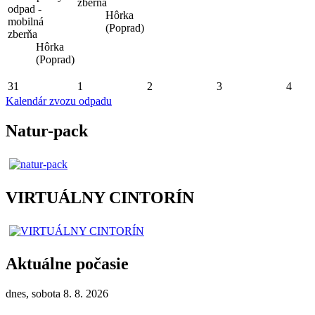
zberňa
odpad -
Hôrka
mobilná
(Poprad)
zberňa
Hôrka
(Poprad)
31
1
2
3
4
Kalendár zvozu odpadu
Natur-pack
VIRTUÁLNY CINTORÍN
Aktuálne počasie
dnes, sobota 8. 8. 2026