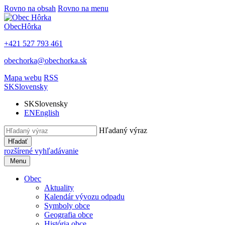
Rovno na obsah
Rovno na menu
Obec
Hôrka
+421 527 793 461
obechorka@obechorka.sk
Mapa webu
RSS
SK
Slovensky
SK
Slovensky
EN
English
Hľadaný výraz
Hľadať
rozšírené vyhľadávanie
Menu
Obec
Aktuality
Kalendár vývozu odpadu
Symboly obce
Geografia obce
História obce