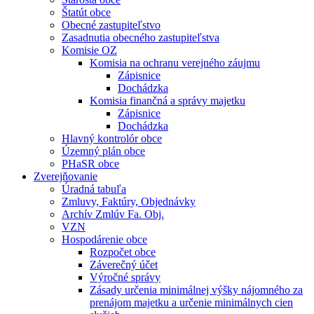
Štatút obce
Obecné zastupiteľstvo
Zasadnutia obecného zastupiteľstva
Komisie OZ
Komisia na ochranu verejného záujmu
Zápisnice
Dochádzka
Komisia finančná a správy majetku
Zápisnice
Dochádzka
Hlavný kontrolór obce
Územný plán obce
PHaSR obce
Zverejňovanie
Úradná tabuľa
Zmluvy, Faktúry, Objednávky
Archív Zmlúv Fa. Obj.
VZN
Hospodárenie obce
Rozpočet obce
Záverečný účet
Výročné správy
Zásady určenia minimálnej výšky nájomného za
prenájom majetku a určenie minimálnych cien