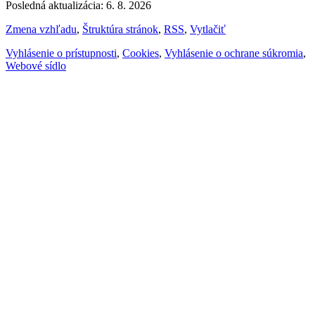
Posledná aktualizácia: 6. 8. 2026
Zmena vzhľadu
,
Štruktúra stránok
,
RSS
,
Vytlačiť
Vyhlásenie o prístupnosti
,
Cookies
,
Vyhlásenie o ochrane súkromia
,
Webové sídlo