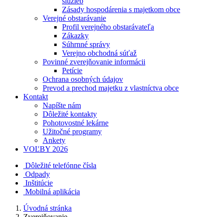
služieb
Zásady hospodárenia s majetkom obce
Verejné obstarávanie
Profil verejného obstarávateľa
Zákazky
Súhrnné správy
Verejno obchodná súťaž
Povinné zverejňovanie informácii
Petície
Ochrana osobných údajov
Prevod a prechod majetku z vlastníctva obce
Kontakt
Napíšte nám
Dôležité kontakty
Pohotovostné lekárne
Užitočné programy
Ankety
VOĽBY 2026
Dôležité telefónne čísla
Odpady
Inštitúcie
Mobilná aplikácia
Úvodná stránka
Zverejňovanie