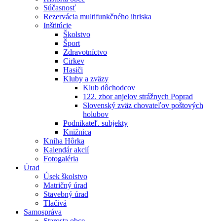
Súčasnosť
Rezervácia multifunkčného ihriska
Inštitúcie
Školstvo
Šport
Zdravotníctvo
Cirkev
Hasiči
Kluby a zväzy
Klub dôchodcov
122. zbor anjelov strážnych Poprad
Slovenský zväz chovateľov poštových
holubov
Podnikateľ. subjekty
Knižnica
Kniha Hôrka
Kalendár akcií
Fotogaléria
Úrad
Úsek školstvo
Matričný úrad
Stavebný úrad
Tlačivá
Samospráva
Starosta obce