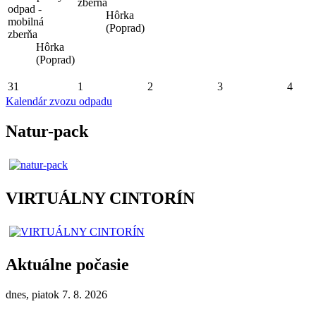
zberňa
odpad -
Hôrka
mobilná
(Poprad)
zberňa
Hôrka
(Poprad)
31
1
2
3
4
Kalendár zvozu odpadu
Natur-pack
VIRTUÁLNY CINTORÍN
Aktuálne počasie
dnes, piatok 7. 8. 2026