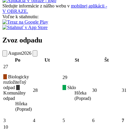
Sledujte informácie z nášho webu v
mobilnej aplikácii -
V OBRAZE.
Voľne k stiahnutiu:
Zvoz odpadu
August
2026
Po
Ut
St
Št
27
Biologicky
29
rozložiteľný
odpad
Sklo
28
30
31
Komunálny
Hôrka
odpad
(Poprad)
Hôrka
(Poprad)
3
4
5
6
7
10