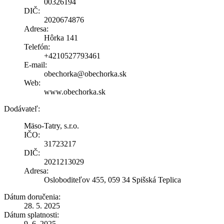
00326194
DIČ:
2020674876
Adresa:
Hôrka 141
Telefón:
+4210527793461
E-mail:
obechorka@obechorka.sk
Web:
www.obechorka.sk
Dodávateľ:
Mäso-Tatry, s.r.o.
IČO:
31723217
DIČ:
2021213029
Adresa:
Osloboditeľov 455, 059 34 Spišská Teplica
Dátum doručenia:
28. 5. 2025
Dátum splatnosti:
9. 6. 2025