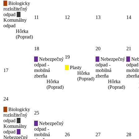
Biologicky
rozložiteľný
odpad
11
12
13
14
Komunálny
odpad
Hôrka
(Poprad)
18
20
21
19
Nebezpečný
Nebezpečný
Neb
odpad -
odpad -
odpad
Plasty
17
mobilná
mobilná
mobil
Hôrka
zberňa
zberňa
zberň
(Poprad)
Hôrka
Hôrka
(Poprad)
(Poprad)
24
Biologicky
25
rozložiteľný
odpad
Nebezpečný
Komunálny
odpad -
odpad
mobilná
26
27
28
Nebezpečný