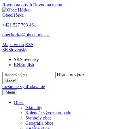
Rovno na obsah
Rovno na menu
Obec
Hôrka
+421 527 793 461
obechorka@obechorka.sk
Mapa webu
RSS
SK
Slovensky
SK
Slovensky
EN
English
Hľadaný výraz
Hľadať
rozšírené vyhľadávanie
Menu
Obec
Aktuality
Kalendár vývozu odpadu
Symboly obce
Geografia obce
História obce