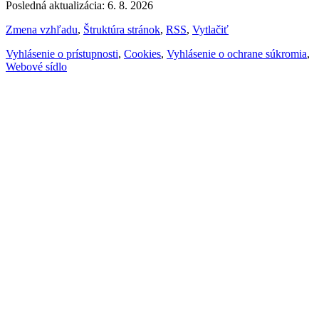
Posledná aktualizácia: 6. 8. 2026
Zmena vzhľadu
,
Štruktúra stránok
,
RSS
,
Vytlačiť
Vyhlásenie o prístupnosti
,
Cookies
,
Vyhlásenie o ochrane súkromia
,
Webové sídlo