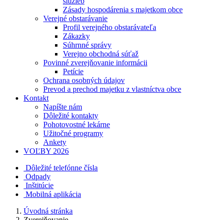
služieb
Zásady hospodárenia s majetkom obce
Verejné obstarávanie
Profil verejného obstarávateľa
Zákazky
Súhrnné správy
Verejno obchodná súťaž
Povinné zverejňovanie informácii
Petície
Ochrana osobných údajov
Prevod a prechod majetku z vlastníctva obce
Kontakt
Napíšte nám
Dôležité kontakty
Pohotovostné lekárne
Užitočné programy
Ankety
VOĽBY 2026
Dôležité telefónne čísla
Odpady
Inštitúcie
Mobilná aplikácia
Úvodná stránka
Zverejňovanie