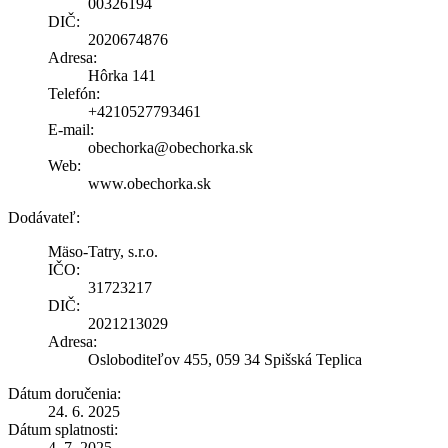
00326194
DIČ:
2020674876
Adresa:
Hôrka 141
Telefón:
+4210527793461
E-mail:
obechorka@obechorka.sk
Web:
www.obechorka.sk
Dodávateľ:
Mäso-Tatry, s.r.o.
IČO:
31723217
DIČ:
2021213029
Adresa:
Osloboditeľov 455, 059 34 Spišská Teplica
Dátum doručenia:
24. 6. 2025
Dátum splatnosti:
4. 7. 2025