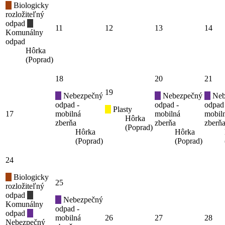
Biologicky
rozložiteľný
odpad
11
12
13
14
Komunálny
odpad
Hôrka
(Poprad)
18
20
21
19
Nebezpečný
Nebezpečný
Neb
odpad -
odpad -
odpad
Plasty
17
mobilná
mobilná
mobil
Hôrka
zberňa
zberňa
zberň
(Poprad)
Hôrka
Hôrka
(Poprad)
(Poprad)
24
Biologicky
25
rozložiteľný
odpad
Nebezpečný
Komunálny
odpad -
odpad
mobilná
26
27
28
Nebezpečný