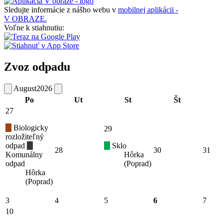
Sledujte informácie z nášho webu v
mobilnej aplikácii -
V OBRAZE.
Voľne k stiahnutiu:
Zvoz odpadu
August
2026
Po
Ut
St
Št
27
Biologicky
29
rozložiteľný
odpad
Sklo
28
30
31
Komunálny
Hôrka
odpad
(Poprad)
Hôrka
(Poprad)
3
4
5
6
7
10