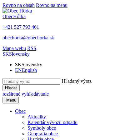
Rovno na obsah
Rovno na menu
Obec
Hôrka
+421 527 793 461
obechorka@obechorka.sk
Mapa webu
RSS
SK
Slovensky
SK
Slovensky
EN
English
Hľadaný výraz
Hľadať
rozšírené vyhľadávanie
Menu
Obec
Aktuality
Kalendár vývozu odpadu
Symboly obce
Geografia obce
História obce