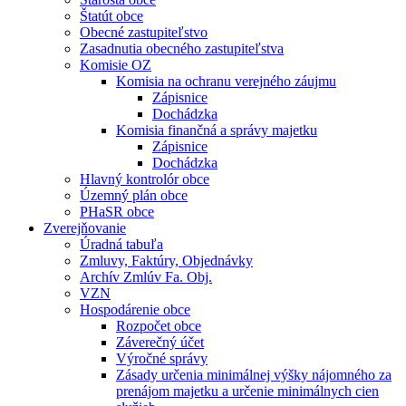
Štatút obce
Obecné zastupiteľstvo
Zasadnutia obecného zastupiteľstva
Komisie OZ
Komisia na ochranu verejného záujmu
Zápisnice
Dochádzka
Komisia finančná a správy majetku
Zápisnice
Dochádzka
Hlavný kontrolór obce
Územný plán obce
PHaSR obce
Zverejňovanie
Úradná tabuľa
Zmluvy, Faktúry, Objednávky
Archív Zmlúv Fa. Obj.
VZN
Hospodárenie obce
Rozpočet obce
Záverečný účet
Výročné správy
Zásady určenia minimálnej výšky nájomného za
prenájom majetku a určenie minimálnych cien