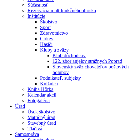
Súčasnosť
Rezervácia multifunkčného ihriska
Inštitúcie
Školstvo
Šport
Zdravotníctvo
Cirkev
Hasiči
Kluby a zväzy
Klub dôchodcov
122. zbor anjelov strážnych Poprad
Slovenský zväz chovateľov poštových
holubov
Podnikateľ. subjekty
Knižnica
Kniha Hôrka
Kalendár akcií
Fotogaléria
Úrad
Úsek školstvo
Matričný úrad
Stavebný úrad
Tlačivá
Samospráva
Starosta obce