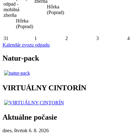
zberňa
odpad -
Hôrka
mobilná
(Poprad)
zberňa
Hôrka
(Poprad)
31
1
2
3
4
Kalendár zvozu odpadu
Natur-pack
VIRTUÁLNY CINTORÍN
Aktuálne počasie
dnes, štvrtok 6. 8. 2026