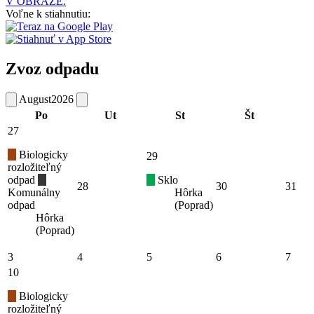
V OBRAZE.
Voľne k stiahnutiu:
Zvoz odpadu
August
2026
Po
Ut
St
Št
27
Biologicky
29
rozložiteľný
odpad
Sklo
28
30
31
Komunálny
Hôrka
odpad
(Poprad)
Hôrka
(Poprad)
3
4
5
6
7
10
Biologicky
rozložiteľný