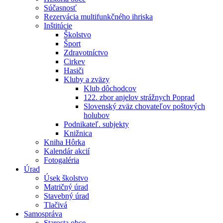
Súčasnosť
Rezervácia multifunkčného ihriska
Inštitúcie
Školstvo
Šport
Zdravotníctvo
Cirkev
Hasiči
Kluby a zväzy
Klub dôchodcov
122. zbor anjelov strážnych Poprad
Slovenský zväz chovateľov poštových
holubov
Podnikateľ. subjekty
Knižnica
Kniha Hôrka
Kalendár akcií
Fotogaléria
Úrad
Úsek školstvo
Matričný úrad
Stavebný úrad
Tlačivá
Samospráva
Starosta obce