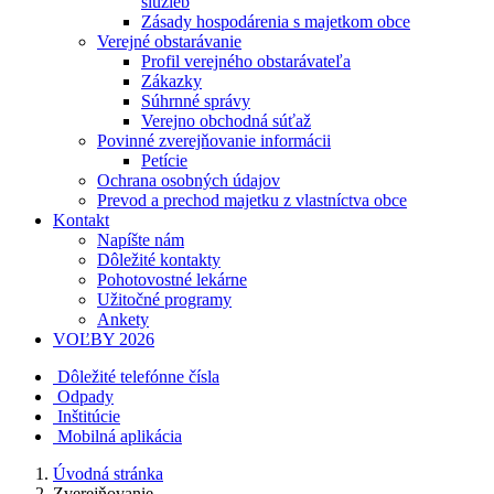
služieb
Zásady hospodárenia s majetkom obce
Verejné obstarávanie
Profil verejného obstarávateľa
Zákazky
Súhrnné správy
Verejno obchodná súťaž
Povinné zverejňovanie informácii
Petície
Ochrana osobných údajov
Prevod a prechod majetku z vlastníctva obce
Kontakt
Napíšte nám
Dôležité kontakty
Pohotovostné lekárne
Užitočné programy
Ankety
VOĽBY 2026
Dôležité telefónne čísla
Odpady
Inštitúcie
Mobilná aplikácia
Úvodná stránka
Zverejňovanie