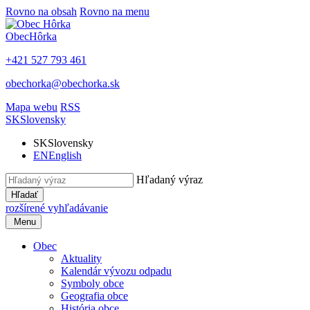
Rovno na obsah
Rovno na menu
Obec
Hôrka
+421 527 793 461
obechorka@obechorka.sk
Mapa webu
RSS
SK
Slovensky
SK
Slovensky
EN
English
Hľadaný výraz
Hľadať
rozšírené vyhľadávanie
Menu
Obec
Aktuality
Kalendár vývozu odpadu
Symboly obce
Geografia obce
História obce