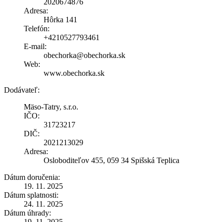
2020674876
Adresa:
Hôrka 141
Telefón:
+4210527793461
E-mail:
obechorka@obechorka.sk
Web:
www.obechorka.sk
Dodávateľ:
Mäso-Tatry, s.r.o.
IČO:
31723217
DIČ:
2021213029
Adresa:
Osloboditeľov 455, 059 34 Spišská Teplica
Dátum doručenia:
19. 11. 2025
Dátum splatnosti:
24. 11. 2025
Dátum úhrady:
19. 11. 2025