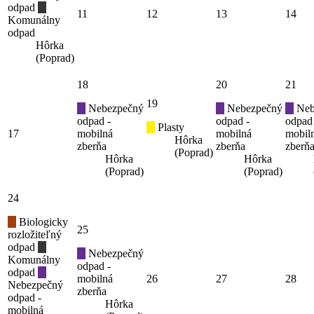
odpad
11
12
13
14
Komunálny
odpad
Hôrka
(Poprad)
18
20
21
19
Nebezpečný
Nebezpečný
Neb
odpad -
odpad -
odpad
Plasty
17
mobilná
mobilná
mobil
Hôrka
zberňa
zberňa
zberň
(Poprad)
Hôrka
Hôrka
(Poprad)
(Poprad)
24
Biologicky
25
rozložiteľný
odpad
Nebezpečný
Komunálny
odpad -
odpad
mobilná
26
27
28
Nebezpečný
zberňa
odpad -
Hôrka
mobilná