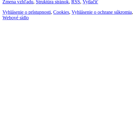
Zmena vzhľadu
,
Štruktúra stránok
,
RSS
,
Vytlačiť
Vyhlásenie o prístupnosti
,
Cookies
,
Vyhlásenie o ochrane súkromia
,
Webové sídlo