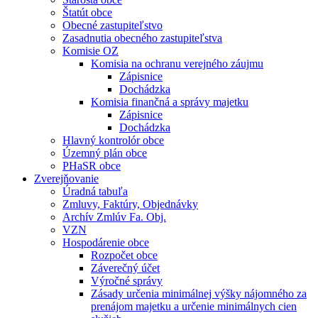
Štatút obce
Obecné zastupiteľstvo
Zasadnutia obecného zastupiteľstva
Komisie OZ
Komisia na ochranu verejného záujmu
Zápisnice
Dochádzka
Komisia finančná a správy majetku
Zápisnice
Dochádzka
Hlavný kontrolór obce
Územný plán obce
PHaSR obce
Zverejňovanie
Úradná tabuľa
Zmluvy, Faktúry, Objednávky
Archív Zmlúv Fa. Obj.
VZN
Hospodárenie obce
Rozpočet obce
Záverečný účet
Výročné správy
Zásady určenia minimálnej výšky nájomného za
prenájom majetku a určenie minimálnych cien