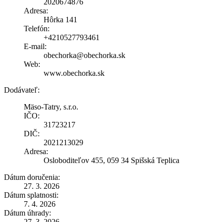
2020674876
Adresa:
Hôrka 141
Telefón:
+4210527793461
E-mail:
obechorka@obechorka.sk
Web:
www.obechorka.sk
Dodávateľ:
Mäso-Tatry, s.r.o.
IČO:
31723217
DIČ:
2021213029
Adresa:
Osloboditeľov 455, 059 34 Spišská Teplica
Dátum doručenia:
27. 3. 2026
Dátum splatnosti:
7. 4. 2026
Dátum úhrady:
27. 3. 2026