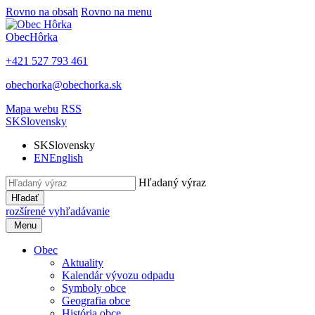
Rovno na obsah
Rovno na menu
Obec
Hôrka
+421 527 793 461
obechorka@obechorka.sk
Mapa webu
RSS
SK
Slovensky
SK
Slovensky
EN
English
Hľadaný výraz
Hľadať
rozšírené vyhľadávanie
Menu
Obec
Aktuality
Kalendár vývozu odpadu
Symboly obce
Geografia obce
História obce