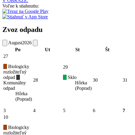
V OBRAZE.
Voľne k stiahnutiu:
Zvoz odpadu
August
2026
Po
Ut
St
Št
27
Biologicky
29
rozložiteľný
odpad
Sklo
28
30
31
Komunálny
Hôrka
odpad
(Poprad)
Hôrka
(Poprad)
3
4
5
6
7
10
Biologicky
rozložiteľný