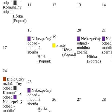
odpad
11
12
13
14
Komunálny
odpad
Hôrka
(Poprad)
18
20
21
19
Nebezpečný
Nebezpečný
Neb
odpad -
odpad -
odpad
Plasty
17
mobilná
mobilná
mobil
Hôrka
zberňa
zberňa
zberň
(Poprad)
Hôrka
Hôrka
(Poprad)
(Poprad)
24
Biologicky
25
rozložiteľný
odpad
Nebezpečný
Komunálny
odpad -
odpad
mobilná
26
27
28
Nebezpečný
zberňa
odpad -
Hôrka
mobilná