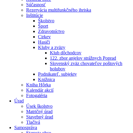
Súčasnosť
Rezervácia multifunkčného ihriska
Inštitúcie
Školstvo
Šport
Zdravotníctvo
Cirkev
Hasiči
Kluby a zväzy
Klub dôchodcov
122. zbor anjelov strážnych Poprad
Slovenský zväz chovateľov poštových
holubov
Podnikateľ. subjekty
Knižnica
Kniha Hôrka
Kalendár akcií
Fotogaléria
Úrad
Úsek školstvo
Matričný úrad
Stavebný úrad
Tlačivá
Samospráva
Starosta obce