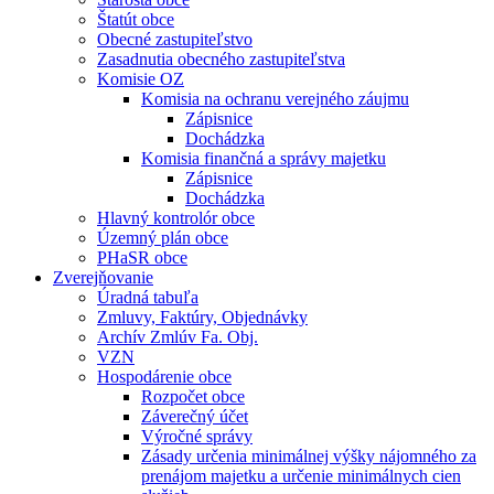
Štatút obce
Obecné zastupiteľstvo
Zasadnutia obecného zastupiteľstva
Komisie OZ
Komisia na ochranu verejného záujmu
Zápisnice
Dochádzka
Komisia finančná a správy majetku
Zápisnice
Dochádzka
Hlavný kontrolór obce
Územný plán obce
PHaSR obce
Zverejňovanie
Úradná tabuľa
Zmluvy, Faktúry, Objednávky
Archív Zmlúv Fa. Obj.
VZN
Hospodárenie obce
Rozpočet obce
Záverečný účet
Výročné správy
Zásady určenia minimálnej výšky nájomného za
prenájom majetku a určenie minimálnych cien