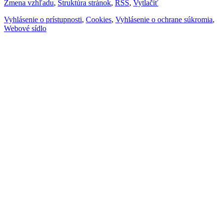
Zmena vzhľadu
,
Štruktúra stránok
,
RSS
,
Vytlačiť
Vyhlásenie o prístupnosti
,
Cookies
,
Vyhlásenie o ochrane súkromia
,
Webové sídlo