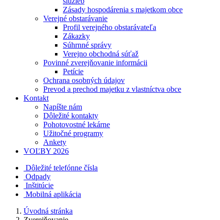
služieb
Zásady hospodárenia s majetkom obce
Verejné obstarávanie
Profil verejného obstarávateľa
Zákazky
Súhrnné správy
Verejno obchodná súťaž
Povinné zverejňovanie informácii
Petície
Ochrana osobných údajov
Prevod a prechod majetku z vlastníctva obce
Kontakt
Napíšte nám
Dôležité kontakty
Pohotovostné lekárne
Užitočné programy
Ankety
VOĽBY 2026
Dôležité telefónne čísla
Odpady
Inštitúcie
Mobilná aplikácia
Úvodná stránka
Zverejňovanie