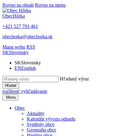
Rovno na obsah
Rovno na menu
Obec
Hôrka
+421 527 793 461
obechorka@obechorka.sk
Mapa webu
RSS
SK
Slovensky
SK
Slovensky
EN
English
Hľadaný výraz
Hľadať
rozšírené vyhľadávanie
Menu
Obec
Aktuality
Kalendár vývozu odpadu
Symboly obce
Geografia obce
História obce