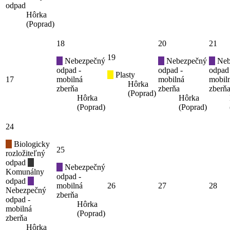
odpad
Hôrka
(Poprad)
18
20
21
19
Nebezpečný
Nebezpečný
Neb
odpad -
odpad -
odpad
Plasty
17
mobilná
mobilná
mobil
Hôrka
zberňa
zberňa
zberň
(Poprad)
Hôrka
Hôrka
(Poprad)
(Poprad)
24
Biologicky
25
rozložiteľný
odpad
Nebezpečný
Komunálny
odpad -
odpad
mobilná
26
27
28
Nebezpečný
zberňa
odpad -
Hôrka
mobilná
(Poprad)
zberňa
Hôrka