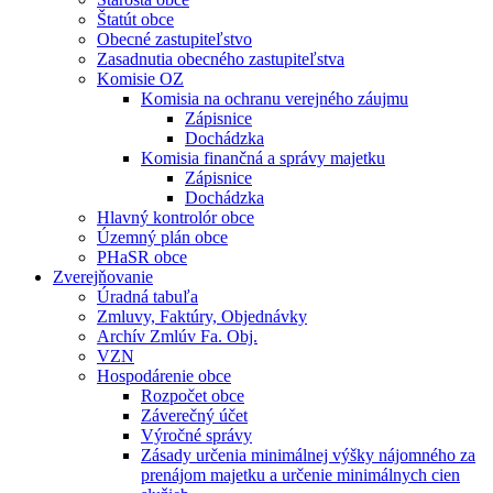
Štatút obce
Obecné zastupiteľstvo
Zasadnutia obecného zastupiteľstva
Komisie OZ
Komisia na ochranu verejného záujmu
Zápisnice
Dochádzka
Komisia finančná a správy majetku
Zápisnice
Dochádzka
Hlavný kontrolór obce
Územný plán obce
PHaSR obce
Zverejňovanie
Úradná tabuľa
Zmluvy, Faktúry, Objednávky
Archív Zmlúv Fa. Obj.
VZN
Hospodárenie obce
Rozpočet obce
Záverečný účet
Výročné správy
Zásady určenia minimálnej výšky nájomného za
prenájom majetku a určenie minimálnych cien