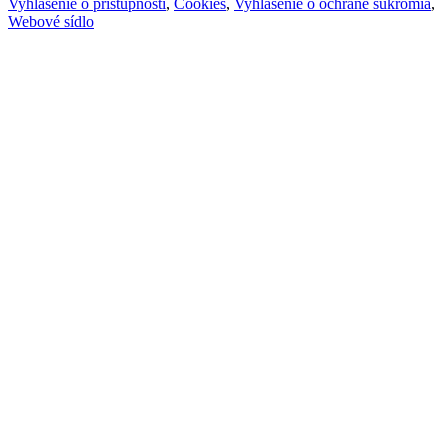
Vyhlásenie o prístupnosti
,
Cookies
,
Vyhlásenie o ochrane súkromia
,
Webové sídlo