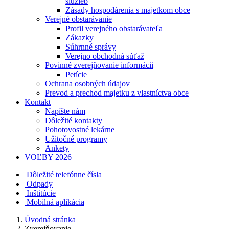
služieb
Zásady hospodárenia s majetkom obce
Verejné obstarávanie
Profil verejného obstarávateľa
Zákazky
Súhrnné správy
Verejno obchodná súťaž
Povinné zverejňovanie informácii
Petície
Ochrana osobných údajov
Prevod a prechod majetku z vlastníctva obce
Kontakt
Napíšte nám
Dôležité kontakty
Pohotovostné lekárne
Užitočné programy
Ankety
VOĽBY 2026
Dôležité telefónne čísla
Odpady
Inštitúcie
Mobilná aplikácia
Úvodná stránka
Zverejňovanie