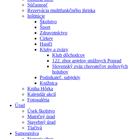
Súčasnosť
Rezervácia multifunkčného ihriska
Inštitúcie
Školstvo
Šport
Zdravotníctvo
Cirkev
Hasiči
Kluby a zväzy
Klub dôchodcov
122. zbor anjelov strážnych Poprad
Slovenský zväz chovateľov poštových
holubov
Podnikateľ. subjekty
Knižnica
Kniha Hôrka
Kalendár akcií
Fotogaléria
Úrad
Úsek školstvo
Matričný úrad
Stavebný úrad
Tlačivá
Samospráva
Starosta obce