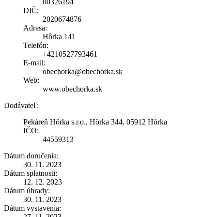
00326194
DIČ:
2020674876
Adresa:
Hôrka 141
Telefón:
+4210527793461
E-mail:
obechorka@obechorka.sk
Web:
www.obechorka.sk
Dodávateľ:
Pekáreň Hôrka s.r.o., Hôrka 344, 05912 Hôrka
IČO:
44559313
Dátum doručenia:
30. 11. 2023
Dátum splatnosti:
12. 12. 2023
Dátum úhrady:
30. 11. 2023
Dátum vystavenia:
27. 11. 2023