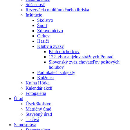
Súčasnosť
Rezervácia multifunkčného ihriska
Inštitúcie
Školstvo
Šport
Zdravotníctvo
Cirkev
Hasiči
Kluby a zväzy
Klub dôchodcov
122. zbor anjelov strážnych Poprad
Slovenský zväz chovateľov poštových
holubov
Podnikateľ. subjekty
Knižnica
Kniha Hôrka
Kalendár akcií
Fotogaléria
Úrad
Úsek školstvo
Matričný úrad
Stavebný úrad
Tlačivá
Samospráva
Starosta obce