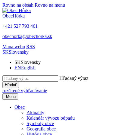
Rovno na obsah
Rovno na menu
Obec
Hôrka
+421 527 793 461
obechorka@obechorka.sk
Mapa webu
RSS
SK
Slovensky
SK
Slovensky
EN
English
Hľadaný výraz
Hľadať
rozšírené vyhľadávanie
Menu
Obec
Aktuality
Kalendár vývozu odpadu
Symboly obce
Geografia obce
História obce