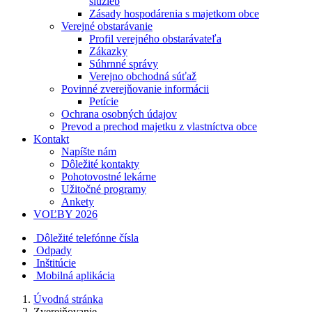
služieb
Zásady hospodárenia s majetkom obce
Verejné obstarávanie
Profil verejného obstarávateľa
Zákazky
Súhrnné správy
Verejno obchodná súťaž
Povinné zverejňovanie informácii
Petície
Ochrana osobných údajov
Prevod a prechod majetku z vlastníctva obce
Kontakt
Napíšte nám
Dôležité kontakty
Pohotovostné lekárne
Užitočné programy
Ankety
VOĽBY 2026
Dôležité telefónne čísla
Odpady
Inštitúcie
Mobilná aplikácia
Úvodná stránka
Zverejňovanie