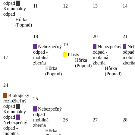
odpad
11
12
13
14
Komunálny
odpad
Hôrka
(Poprad)
18
20
21
19
Nebezpečný
Nebezpečný
Neb
odpad -
odpad -
odpad
Plasty
17
mobilná
mobilná
mobil
Hôrka
zberňa
zberňa
zberň
(Poprad)
Hôrka
Hôrka
(Poprad)
(Poprad)
24
Biologicky
25
rozložiteľný
odpad
Nebezpečný
Komunálny
odpad -
odpad
mobilná
26
27
28
Nebezpečný
zberňa
odpad -
Hôrka
mobilná