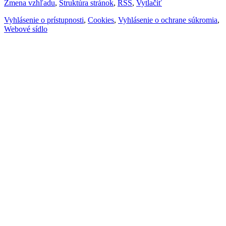
Zmena vzhľadu
,
Štruktúra stránok
,
RSS
,
Vytlačiť
Vyhlásenie o prístupnosti
,
Cookies
,
Vyhlásenie o ochrane súkromia
,
Webové sídlo