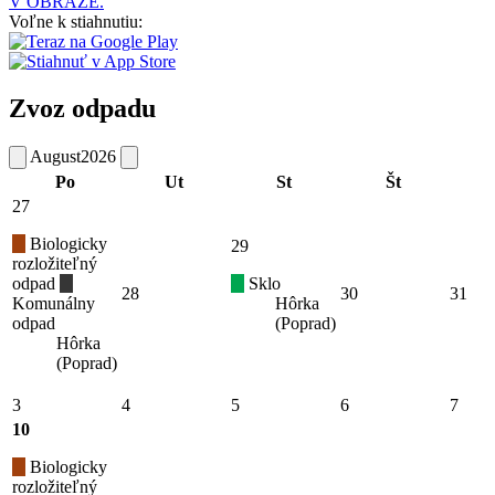
V OBRAZE.
Voľne k stiahnutiu:
Zvoz odpadu
August
2026
Po
Ut
St
Št
27
Biologicky
29
rozložiteľný
odpad
Sklo
28
30
31
Komunálny
Hôrka
odpad
(Poprad)
Hôrka
(Poprad)
3
4
5
6
7
10
Biologicky
rozložiteľný