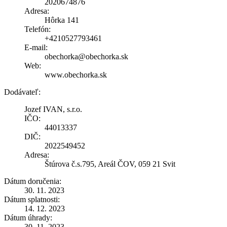
2020674876
Adresa:
Hôrka 141
Telefón:
+4210527793461
E-mail:
obechorka@obechorka.sk
Web:
www.obechorka.sk
Dodávateľ:
Jozef IVAN, s.r.o.
IČO:
44013337
DIČ:
2022549452
Adresa:
Štúrova č.s.795, Areál ČOV, 059 21 Svit
Dátum doručenia:
30. 11. 2023
Dátum splatnosti:
14. 12. 2023
Dátum úhrady:
30. 11. 2023