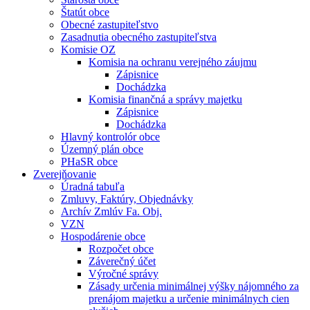
Štatút obce
Obecné zastupiteľstvo
Zasadnutia obecného zastupiteľstva
Komisie OZ
Komisia na ochranu verejného záujmu
Zápisnice
Dochádzka
Komisia finančná a správy majetku
Zápisnice
Dochádzka
Hlavný kontrolór obce
Územný plán obce
PHaSR obce
Zverejňovanie
Úradná tabuľa
Zmluvy, Faktúry, Objednávky
Archív Zmlúv Fa. Obj.
VZN
Hospodárenie obce
Rozpočet obce
Záverečný účet
Výročné správy
Zásady určenia minimálnej výšky nájomného za
prenájom majetku a určenie minimálnych cien