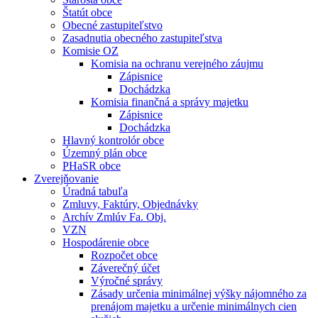
Štatút obce
Obecné zastupiteľstvo
Zasadnutia obecného zastupiteľstva
Komisie OZ
Komisia na ochranu verejného záujmu
Zápisnice
Dochádzka
Komisia finančná a správy majetku
Zápisnice
Dochádzka
Hlavný kontrolór obce
Územný plán obce
PHaSR obce
Zverejňovanie
Úradná tabuľa
Zmluvy, Faktúry, Objednávky
Archív Zmlúv Fa. Obj.
VZN
Hospodárenie obce
Rozpočet obce
Záverečný účet
Výročné správy
Zásady určenia minimálnej výšky nájomného za
prenájom majetku a určenie minimálnych cien