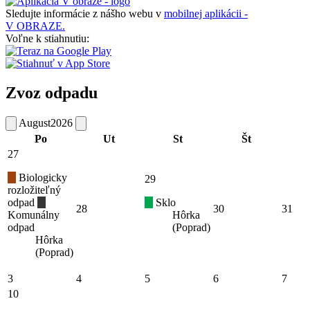
Sledujte informácie z nášho webu v
mobilnej aplikácii -
V OBRAZE.
Voľne k stiahnutiu:
Zvoz odpadu
August
2026
Po
Ut
St
Št
27
Biologicky
29
rozložiteľný
odpad
Sklo
28
30
31
Komunálny
Hôrka
odpad
(Poprad)
Hôrka
(Poprad)
3
4
5
6
7
10