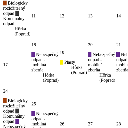
Biologicky
rozložiteľný
odpad
11
12
13
14
Komunálny
odpad
Hôrka
(Poprad)
18
20
21
19
Nebezpečný
Nebezpečný
Neb
odpad -
odpad -
odpad
Plasty
17
mobilná
mobilná
mobil
Hôrka
zberňa
zberňa
zberň
(Poprad)
Hôrka
Hôrka
(Poprad)
(Poprad)
24
Biologicky
25
rozložiteľný
odpad
Nebezpečný
Komunálny
odpad -
odpad
mobilná
26
27
28
Nebezpečný