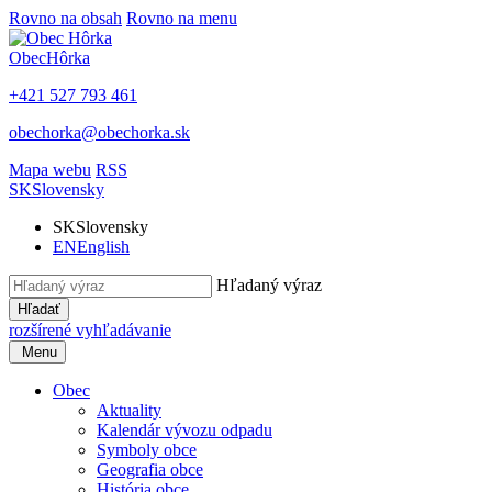
Rovno na obsah
Rovno na menu
Obec
Hôrka
+421 527 793 461
obechorka@obechorka.sk
Mapa webu
RSS
SK
Slovensky
SK
Slovensky
EN
English
Hľadaný výraz
Hľadať
rozšírené vyhľadávanie
Menu
Obec
Aktuality
Kalendár vývozu odpadu
Symboly obce
Geografia obce
História obce