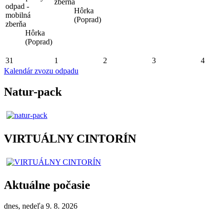
zberňa
odpad -
Hôrka
mobilná
(Poprad)
zberňa
Hôrka
(Poprad)
31
1
2
3
4
Kalendár zvozu odpadu
Natur-pack
VIRTUÁLNY CINTORÍN
Aktuálne počasie
dnes, nedeľa 9. 8. 2026