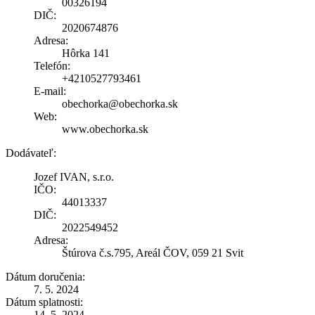
00326194
DIČ:
2020674876
Adresa:
Hôrka 141
Telefón:
+4210527793461
E-mail:
obechorka@obechorka.sk
Web:
www.obechorka.sk
Dodávateľ:
Jozef IVAN, s.r.o.
IČO:
44013337
DIČ:
2022549452
Adresa:
Štúrova č.s.795, Areál ČOV, 059 21 Svit
Dátum doručenia:
7. 5. 2024
Dátum splatnosti:
14. 5. 2024