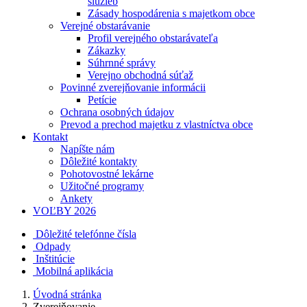
služieb
Zásady hospodárenia s majetkom obce
Verejné obstarávanie
Profil verejného obstarávateľa
Zákazky
Súhrnné správy
Verejno obchodná súťaž
Povinné zverejňovanie informácii
Petície
Ochrana osobných údajov
Prevod a prechod majetku z vlastníctva obce
Kontakt
Napíšte nám
Dôležité kontakty
Pohotovostné lekárne
Užitočné programy
Ankety
VOĽBY 2026
Dôležité telefónne čísla
Odpady
Inštitúcie
Mobilná aplikácia
Úvodná stránka
Zverejňovanie