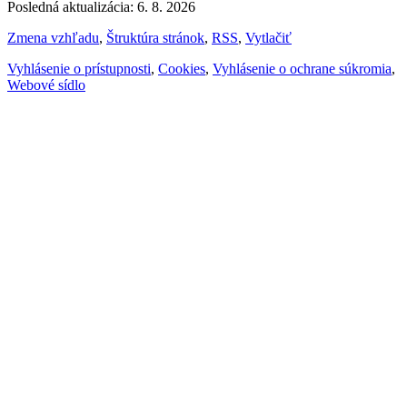
Posledná aktualizácia: 6. 8. 2026
Zmena vzhľadu
,
Štruktúra stránok
,
RSS
,
Vytlačiť
Vyhlásenie o prístupnosti
,
Cookies
,
Vyhlásenie o ochrane súkromia
,
Webové sídlo