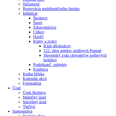
Súčasnosť
Rezervácia multifunkčného ihriska
Inštitúcie
Školstvo
Šport
Zdravotníctvo
Cirkev
Hasiči
Kluby a zväzy
Klub dôchodcov
122. zbor anjelov strážnych Poprad
Slovenský zväz chovateľov poštových
holubov
Podnikateľ. subjekty
Knižnica
Kniha Hôrka
Kalendár akcií
Fotogaléria
Úrad
Úsek školstvo
Matričný úrad
Stavebný úrad
Tlačivá
Samospráva
Starosta obce