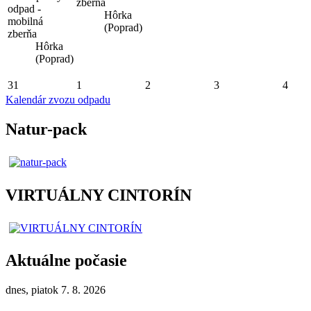
zberňa
odpad -
Hôrka
mobilná
(Poprad)
zberňa
Hôrka
(Poprad)
31
1
2
3
4
Kalendár zvozu odpadu
Natur-pack
VIRTUÁLNY CINTORÍN
Aktuálne počasie
dnes, piatok 7. 8. 2026