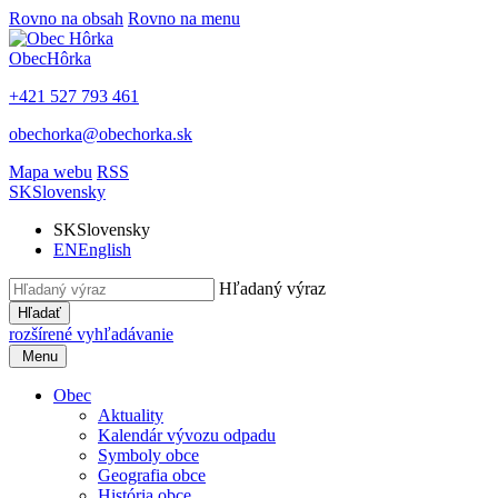
Rovno na obsah
Rovno na menu
Obec
Hôrka
+421 527 793 461
obechorka@obechorka.sk
Mapa webu
RSS
SK
Slovensky
SK
Slovensky
EN
English
Hľadaný výraz
Hľadať
rozšírené vyhľadávanie
Menu
Obec
Aktuality
Kalendár vývozu odpadu
Symboly obce
Geografia obce
História obce