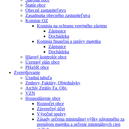
Štatút obce
Obecné zastupiteľstvo
Zasadnutia obecného zastupiteľstva
Komisie OZ
Komisia na ochranu verejného záujmu
Zápisnice
Dochádzka
Komisia finančná a správy majetku
Zápisnice
Dochádzka
Hlavný kontrolór obce
Územný plán obce
PHaSR obce
Zverejňovanie
Úradná tabuľa
Zmluvy, Faktúry, Objednávky
Archív Zmlúv Fa. Obj.
VZN
Hospodárenie obce
Rozpočet obce
Záverečný účet
Výročné správy
Zásady určenia minimálnej výšky nájomného za
prenájom majetku a určenie minimálnych cien