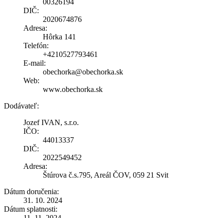
00326194
DIČ:
2020674876
Adresa:
Hôrka 141
Telefón:
+4210527793461
E-mail:
obechorka@obechorka.sk
Web:
www.obechorka.sk
Dodávateľ:
Jozef IVAN, s.r.o.
IČO:
44013337
DIČ:
2022549452
Adresa:
Štúrova č.s.795, Areál ČOV, 059 21 Svit
Dátum doručenia:
31. 10. 2024
Dátum splatnosti:
11. 11. 2024