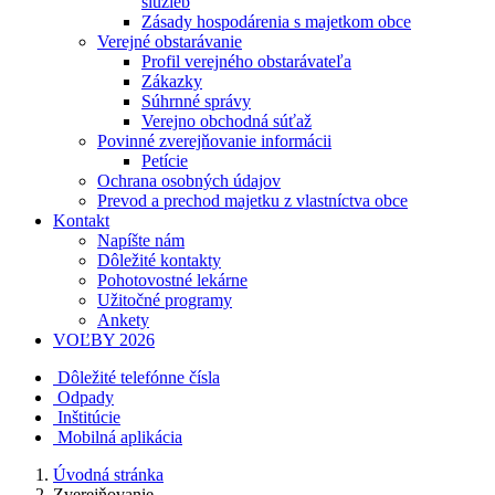
služieb
Zásady hospodárenia s majetkom obce
Verejné obstarávanie
Profil verejného obstarávateľa
Zákazky
Súhrnné správy
Verejno obchodná súťaž
Povinné zverejňovanie informácii
Petície
Ochrana osobných údajov
Prevod a prechod majetku z vlastníctva obce
Kontakt
Napíšte nám
Dôležité kontakty
Pohotovostné lekárne
Užitočné programy
Ankety
VOĽBY 2026
Dôležité telefónne čísla
Odpady
Inštitúcie
Mobilná aplikácia
Úvodná stránka
Zverejňovanie