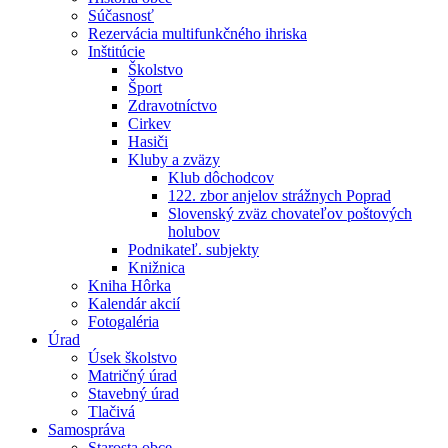
Súčasnosť
Rezervácia multifunkčného ihriska
Inštitúcie
Školstvo
Šport
Zdravotníctvo
Cirkev
Hasiči
Kluby a zväzy
Klub dôchodcov
122. zbor anjelov strážnych Poprad
Slovenský zväz chovateľov poštových
holubov
Podnikateľ. subjekty
Knižnica
Kniha Hôrka
Kalendár akcií
Fotogaléria
Úrad
Úsek školstvo
Matričný úrad
Stavebný úrad
Tlačivá
Samospráva
Starosta obce