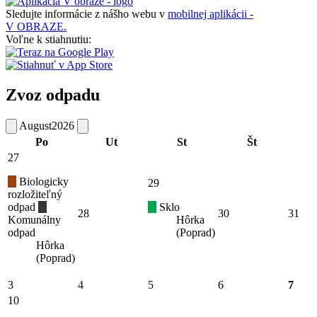
Sledujte informácie z nášho webu v
mobilnej aplikácii -
V OBRAZE.
Voľne k stiahnutiu:
Zvoz odpadu
August
2026
Po
Ut
St
Št
27
Biologicky
29
rozložiteľný
odpad
Sklo
28
30
31
Komunálny
Hôrka
odpad
(Poprad)
Hôrka
(Poprad)
3
4
5
6
7
10