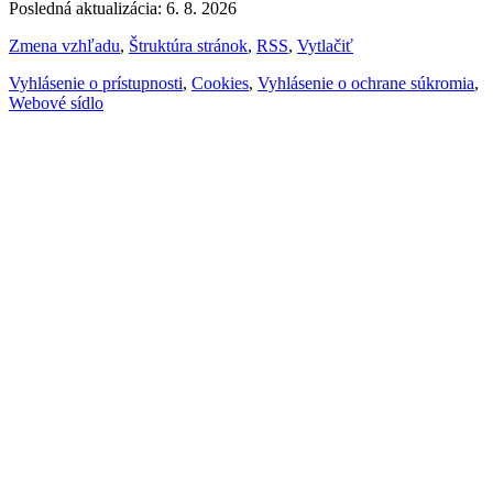
Posledná aktualizácia: 6. 8. 2026
Zmena vzhľadu
,
Štruktúra stránok
,
RSS
,
Vytlačiť
Vyhlásenie o prístupnosti
,
Cookies
,
Vyhlásenie o ochrane súkromia
,
Webové sídlo