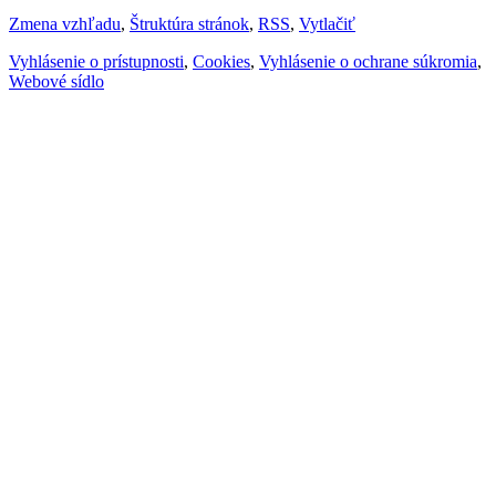
Zmena vzhľadu
,
Štruktúra stránok
,
RSS
,
Vytlačiť
Vyhlásenie o prístupnosti
,
Cookies
,
Vyhlásenie o ochrane súkromia
,
Webové sídlo