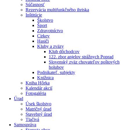
Súčasnosť
Rezervácia multifunkčného ihriska
Inštitúcie
Školstvo
Šport
Zdravotníctvo
Cirkev
Hasiči
Kluby a zväzy
Klub dôchodcov
122. zbor anjelov strážnych Poprad
Slovenský zväz chovateľov poštových
holubov
Podnikateľ. subjekty
Knižnica
Kniha Hôrka
Kalendár akcií
Fotogaléria
Úrad
Úsek školstvo
Matričný úrad
Stavebný úrad
Tlačivá
Samospráva
Starosta obce