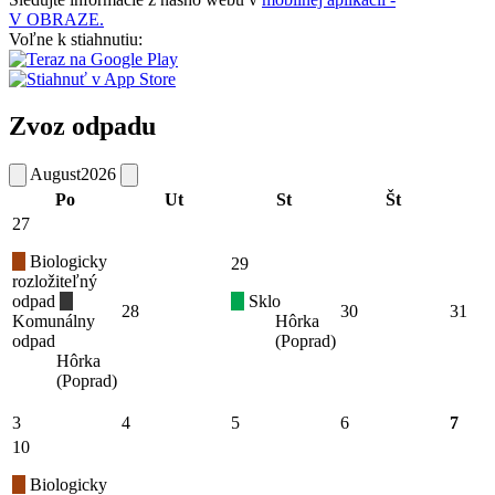
V OBRAZE.
Voľne k stiahnutiu:
Zvoz odpadu
August
2026
Po
Ut
St
Št
27
Biologicky
29
rozložiteľný
odpad
Sklo
28
30
31
Komunálny
Hôrka
odpad
(Poprad)
Hôrka
(Poprad)
3
4
5
6
7
10
Biologicky