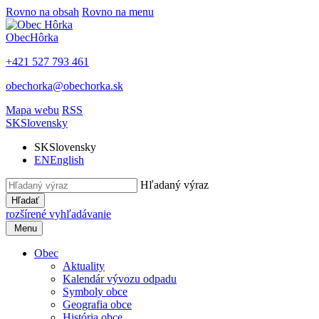
Rovno na obsah
Rovno na menu
Obec
Hôrka
+421 527 793 461
obechorka@obechorka.sk
Mapa webu
RSS
SK
Slovensky
SK
Slovensky
EN
English
Hľadaný výraz
Hľadať
rozšírené vyhľadávanie
Menu
Obec
Aktuality
Kalendár vývozu odpadu
Symboly obce
Geografia obce
História obce