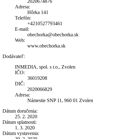
2020674876
Adresa:
Hôrka 141
Telefón:
+4210527793461
E-mail:
obechorka@obechorka.sk
Web:
www.obechorka.sk
Dodávateľ:
INMEDIA, spol. s r.o., Zvolen
IČO:
36019208
DIČ:
2020066829
Adresa:
Námestie SNP 11, 960 01 Zvolen
Dátum doručenia:
25. 2. 2020
Dátum splatnosti:
1. 3. 2020
Dátum vystavenia:
20. 2. 2020