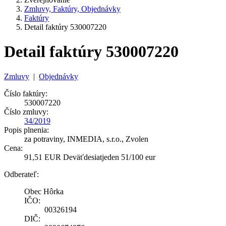
Zmluvy, Faktúry, Objednávky
Faktúry
Detail faktúry 530007220
Detail faktúry 530007220
Zmluvy
|
Objednávky
Číslo faktúry:
530007220
Číslo zmluvy:
34/2019
Popis plnenia:
za potraviny, INMEDIA, s.r.o., Zvolen
Cena:
91,51 EUR Deväťdesiatjeden 51/100 eur
Odberateľ:
Obec Hôrka
IČO:
00326194
DIČ: