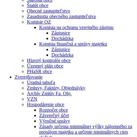
Štatút obce
Obecné zastupiteľstvo
Zasadnutia obecného zastupiteľstva
Komisie OZ
Komisia na ochranu verejného záujmu
Zápisnice
Dochádzka
Komisia finančná a správy majetku
Zápisnice
Dochádzka
Hlavný kontrolór obce
Územný plán obce
PHaSR obce
Zverejňovanie
Úradná tabuľa
Zmluvy, Faktúry, Objednávky
Archív Zmlúv Fa. Obj.
VZN
Hospodárenie obce
Rozpočet obce
Záverečný účet
Výročné správy
Zásady určenia minimálnej výšky nájomného za
prenájom majetku a určenie minimálnych cien