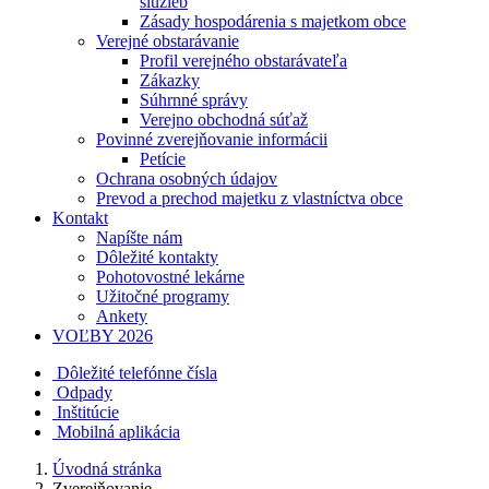
služieb
Zásady hospodárenia s majetkom obce
Verejné obstarávanie
Profil verejného obstarávateľa
Zákazky
Súhrnné správy
Verejno obchodná súťaž
Povinné zverejňovanie informácii
Petície
Ochrana osobných údajov
Prevod a prechod majetku z vlastníctva obce
Kontakt
Napíšte nám
Dôležité kontakty
Pohotovostné lekárne
Užitočné programy
Ankety
VOĽBY 2026
Dôležité telefónne čísla
Odpady
Inštitúcie
Mobilná aplikácia
Úvodná stránka
Zverejňovanie