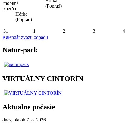
Hôrka
mobilná
(Poprad)
zberňa
Hôrka
(Poprad)
31
1
2
3
4
Kalendár zvozu odpadu
Natur-pack
VIRTUÁLNY CINTORÍN
Aktuálne počasie
dnes, piatok 7. 8. 2026