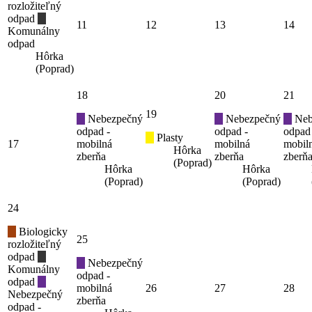
rozložiteľný
odpad
11
12
13
14
Komunálny
odpad
Hôrka
(Poprad)
18
20
21
19
Nebezpečný
Nebezpečný
Neb
odpad -
odpad -
odpad
Plasty
17
mobilná
mobilná
mobil
Hôrka
zberňa
zberňa
zberň
(Poprad)
Hôrka
Hôrka
(Poprad)
(Poprad)
24
Biologicky
25
rozložiteľný
odpad
Nebezpečný
Komunálny
odpad -
odpad
mobilná
26
27
28
Nebezpečný
zberňa
odpad -