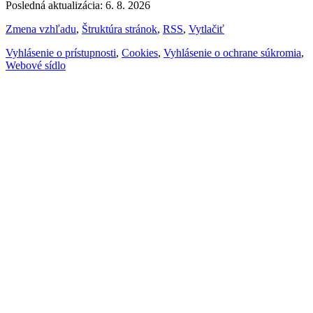
Posledná aktualizácia: 6. 8. 2026
Zmena vzhľadu
,
Štruktúra stránok
,
RSS
,
Vytlačiť
Vyhlásenie o prístupnosti
,
Cookies
,
Vyhlásenie o ochrane súkromia
,
Webové sídlo