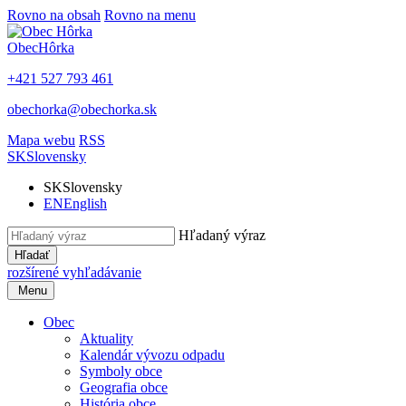
Rovno na obsah
Rovno na menu
Obec
Hôrka
+421 527 793 461
obechorka@obechorka.sk
Mapa webu
RSS
SK
Slovensky
SK
Slovensky
EN
English
Hľadaný výraz
Hľadať
rozšírené vyhľadávanie
Menu
Obec
Aktuality
Kalendár vývozu odpadu
Symboly obce
Geografia obce
História obce