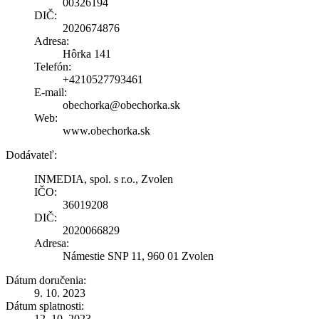
00326194
DIČ:
2020674876
Adresa:
Hôrka 141
Telefón:
+4210527793461
E-mail:
obechorka@obechorka.sk
Web:
www.obechorka.sk
Dodávateľ:
INMEDIA, spol. s r.o., Zvolen
IČO:
36019208
DIČ:
2020066829
Adresa:
Námestie SNP 11, 960 01 Zvolen
Dátum doručenia:
9. 10. 2023
Dátum splatnosti:
12. 10. 2023