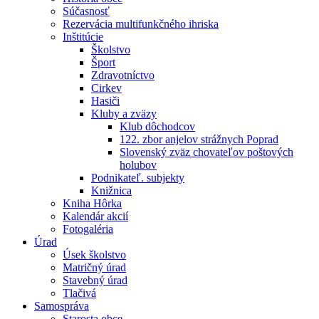
Súčasnosť
Rezervácia multifunkčného ihriska
Inštitúcie
Školstvo
Šport
Zdravotníctvo
Cirkev
Hasiči
Kluby a zväzy
Klub dôchodcov
122. zbor anjelov strážnych Poprad
Slovenský zväz chovateľov poštových
holubov
Podnikateľ. subjekty
Knižnica
Kniha Hôrka
Kalendár akcií
Fotogaléria
Úrad
Úsek školstvo
Matričný úrad
Stavebný úrad
Tlačivá
Samospráva
Starosta obce