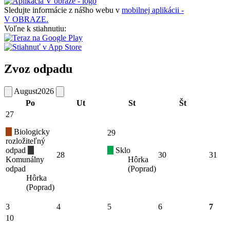
Sledujte informácie z nášho webu v
mobilnej aplikácii -
V OBRAZE.
Voľne k stiahnutiu:
Zvoz odpadu
August
2026
Po
Ut
St
Št
27
Biologicky
29
rozložiteľný
odpad
Sklo
28
30
31
Komunálny
Hôrka
odpad
(Poprad)
Hôrka
(Poprad)
3
4
5
6
7
10