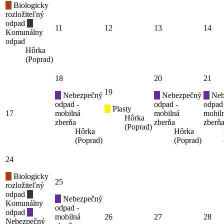
Biologicky
rozložiteľný
odpad
11
12
13
14
Komunálny
odpad
Hôrka
(Poprad)
18
20
21
19
Nebezpečný
Nebezpečný
Neb
odpad -
odpad -
odpad
Plasty
17
mobilná
mobilná
mobil
Hôrka
zberňa
zberňa
zberň
(Poprad)
Hôrka
Hôrka
(Poprad)
(Poprad)
24
Biologicky
25
rozložiteľný
odpad
Nebezpečný
Komunálny
odpad -
odpad
mobilná
26
27
28
Nebezpečný