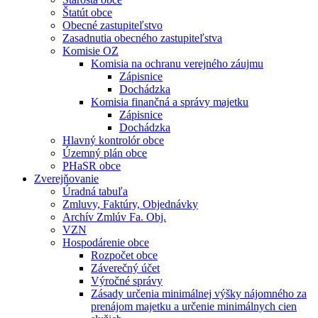
Štatút obce
Obecné zastupiteľstvo
Zasadnutia obecného zastupiteľstva
Komisie OZ
Komisia na ochranu verejného záujmu
Zápisnice
Dochádzka
Komisia finančná a správy majetku
Zápisnice
Dochádzka
Hlavný kontrolór obce
Územný plán obce
PHaSR obce
Zverejňovanie
Úradná tabuľa
Zmluvy, Faktúry, Objednávky
Archív Zmlúv Fa. Obj.
VZN
Hospodárenie obce
Rozpočet obce
Záverečný účet
Výročné správy
Zásady určenia minimálnej výšky nájomného za
prenájom majetku a určenie minimálnych cien