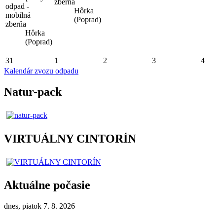
zberňa
odpad -
Hôrka
mobilná
(Poprad)
zberňa
Hôrka
(Poprad)
31
1
2
3
4
Kalendár zvozu odpadu
Natur-pack
VIRTUÁLNY CINTORÍN
Aktuálne počasie
dnes, piatok 7. 8. 2026