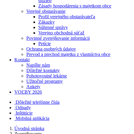
služieb
Zásady hospodárenia s majetkom obce
Verejné obstarávanie
Profil verejného obstarávateľa
Zákazky
Súhrnné správy
Verejno obchodná súťaž
Povinné zverejňovanie informácii
Petície
Ochrana osobných údajov
Prevod a prechod majetku z vlastníctva obce
Kontakt
Napíšte nám
Dôležité kontakty
Pohotovostné lekárne
Užitočné programy
Ankety
VOĽBY 2026
Dôležité telefónne čísla
Odpady
Inštitúcie
Mobilná aplikácia
Úvodná stránka
Zverejňovanie