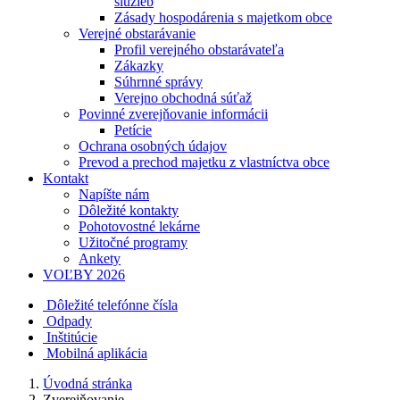
služieb
Zásady hospodárenia s majetkom obce
Verejné obstarávanie
Profil verejného obstarávateľa
Zákazky
Súhrnné správy
Verejno obchodná súťaž
Povinné zverejňovanie informácii
Petície
Ochrana osobných údajov
Prevod a prechod majetku z vlastníctva obce
Kontakt
Napíšte nám
Dôležité kontakty
Pohotovostné lekárne
Užitočné programy
Ankety
VOĽBY 2026
Dôležité telefónne čísla
Odpady
Inštitúcie
Mobilná aplikácia
Úvodná stránka
Zverejňovanie