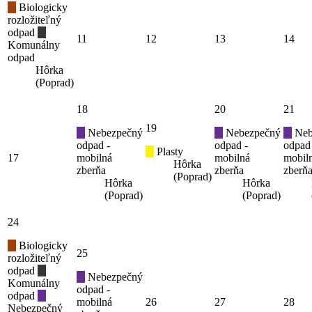
Biologicky
rozložiteľný
odpad
11
12
13
14
Komunálny
odpad
Hôrka
(Poprad)
18
20
21
19
Nebezpečný
Nebezpečný
Neb
odpad -
odpad -
odpad
Plasty
17
mobilná
mobilná
mobil
Hôrka
zberňa
zberňa
zberň
(Poprad)
Hôrka
Hôrka
(Poprad)
(Poprad)
24
Biologicky
25
rozložiteľný
odpad
Nebezpečný
Komunálny
odpad -
odpad
mobilná
26
27
28
Nebezpečný