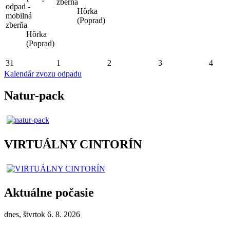
zberňa
odpad -
Hôrka
mobilná
(Poprad)
zberňa
Hôrka
(Poprad)
31
1
2
3
4
Kalendár zvozu odpadu
Natur-pack
VIRTUÁLNY CINTORÍN
Aktuálne počasie
dnes, štvrtok 6. 8. 2026