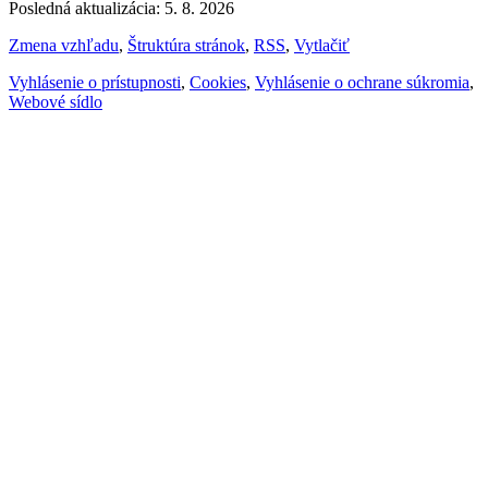
Posledná aktualizácia: 5. 8. 2026
Zmena vzhľadu
,
Štruktúra stránok
,
RSS
,
Vytlačiť
Vyhlásenie o prístupnosti
,
Cookies
,
Vyhlásenie o ochrane súkromia
,
Webové sídlo