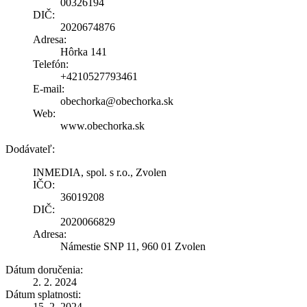
00326194
DIČ:
2020674876
Adresa:
Hôrka 141
Telefón:
+4210527793461
E-mail:
obechorka@obechorka.sk
Web:
www.obechorka.sk
Dodávateľ:
INMEDIA, spol. s r.o., Zvolen
IČO:
36019208
DIČ:
2020066829
Adresa:
Námestie SNP 11, 960 01 Zvolen
Dátum doručenia:
2. 2. 2024
Dátum splatnosti:
15. 2. 2024