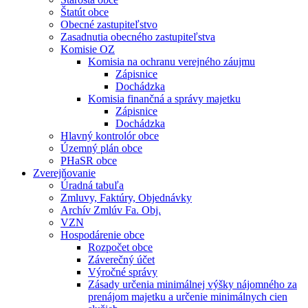
Štatút obce
Obecné zastupiteľstvo
Zasadnutia obecného zastupiteľstva
Komisie OZ
Komisia na ochranu verejného záujmu
Zápisnice
Dochádzka
Komisia finančná a správy majetku
Zápisnice
Dochádzka
Hlavný kontrolór obce
Územný plán obce
PHaSR obce
Zverejňovanie
Úradná tabuľa
Zmluvy, Faktúry, Objednávky
Archív Zmlúv Fa. Obj.
VZN
Hospodárenie obce
Rozpočet obce
Záverečný účet
Výročné správy
Zásady určenia minimálnej výšky nájomného za
prenájom majetku a určenie minimálnych cien