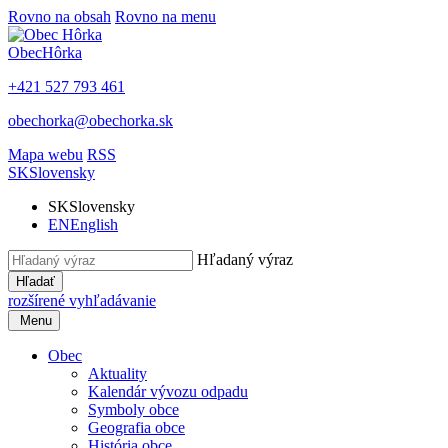
Rovno na obsah
Rovno na menu
Obec
Hôrka
+421 527 793 461
obechorka@obechorka.sk
Mapa webu
RSS
SK
Slovensky
SK
Slovensky
EN
English
Hľadaný výraz
Hľadať
rozšírené vyhľadávanie
Menu
Obec
Aktuality
Kalendár vývozu odpadu
Symboly obce
Geografia obce
História obce