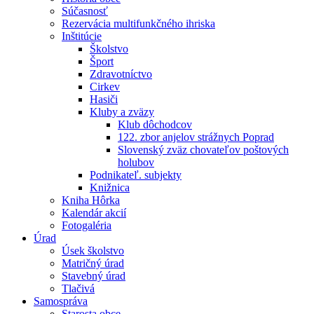
Súčasnosť
Rezervácia multifunkčného ihriska
Inštitúcie
Školstvo
Šport
Zdravotníctvo
Cirkev
Hasiči
Kluby a zväzy
Klub dôchodcov
122. zbor anjelov strážnych Poprad
Slovenský zväz chovateľov poštových
holubov
Podnikateľ. subjekty
Knižnica
Kniha Hôrka
Kalendár akcií
Fotogaléria
Úrad
Úsek školstvo
Matričný úrad
Stavebný úrad
Tlačivá
Samospráva
Starosta obce