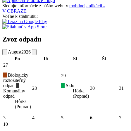
Sledujte informácie z nášho webu v
mobilnej aplikácii -
V OBRAZE.
Voľne k stiahnutiu:
Zvoz odpadu
August
2026
Po
Ut
St
Št
27
Biologicky
29
rozložiteľný
odpad
Sklo
28
30
31
Komunálny
Hôrka
odpad
(Poprad)
Hôrka
(Poprad)
3
4
5
6
7
10