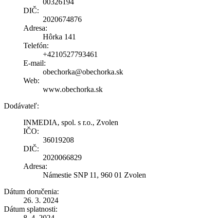
00326194
DIČ:
2020674876
Adresa:
Hôrka 141
Telefón:
+4210527793461
E-mail:
obechorka@obechorka.sk
Web:
www.obechorka.sk
Dodávateľ:
INMEDIA, spol. s r.o., Zvolen
IČO:
36019208
DIČ:
2020066829
Adresa:
Námestie SNP 11, 960 01 Zvolen
Dátum doručenia:
26. 3. 2024
Dátum splatnosti:
8. 4. 2024