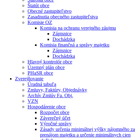
Štatút obce
Obecné zastupiteľstvo
Zasadnutia obecného zastupiteľstva
Komisie OZ
Komisia na ochranu verejného záujmu
Zápisnice
Dochádzka
Komisia finančná a správy majetku
Zápisnice
Dochádzka
Hlavný kontrolór obce
Územný plán obce
PHaSR obce
Zverejňovanie
Úradná tabuľa
Zmluvy, Faktúry, Objednávky
Archív Zmlúv Fa. Obj.
VZN
Hospodárenie obce
Rozpočet obce
Záverečný účet
Výročné správy
Zásady určenia minimálnej výšky nájomného za
prenájom majetku a určenie minimálnych cien