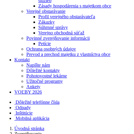
služieb
Zásady hospodárenia s majetkom obce
Verejné obstarávanie
Profil verejného obstarávateľa
Zákazky
Súhrnné správy
Verejno obchodná súťaž
Povinné zverejňovanie informácii
Petície
Ochrana osobných údajov
Prevod a prechod majetku z vlastníctva obce
Kontakt
Napíšte nám
Dôležité kontakty
Pohotovostné lekárne
Užitočné programy
Ankety
VOĽBY 2026
Dôležité telefónne čísla
Odpady
Inštitúcie
Mobilná aplikácia
Úvodná stránka
Zverejňovanie