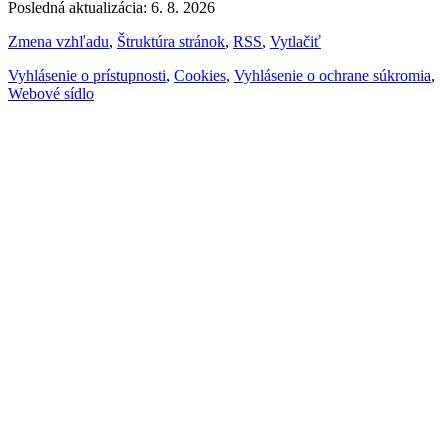
Posledná aktualizácia: 6. 8. 2026
Zmena vzhľadu
,
Štruktúra stránok
,
RSS
,
Vytlačiť
Vyhlásenie o prístupnosti
,
Cookies
,
Vyhlásenie o ochrane súkromia
,
Webové sídlo