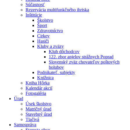
Súčasnosť
Rezervácia multifunkčného ihriska
Inštitúcie
Školstvo
Šport
Zdravotníctvo
Cirkev
Hasiči
Kluby a zväzy
Klub dôchodcov
122. zbor anjelov strážnych Poprad
Slovenský zväz chovateľov poštových
holubov
Podnikateľ. subjekty
Knižnica
Kniha Hôrka
Kalendár akcií
Fotogaléria
Úrad
Úsek školstvo
Matričný úrad
Stavebný úrad
Tlačivá
Samospráva
Starosta obce