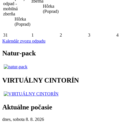
zberňa
odpad -
Hôrka
mobilná
(Poprad)
zberňa
Hôrka
(Poprad)
31
1
2
3
4
Kalendár zvozu odpadu
Natur-pack
VIRTUÁLNY CINTORÍN
Aktuálne počasie
dnes, sobota 8. 8. 2026