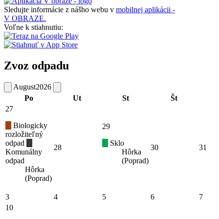
Sledujte informácie z nášho webu v
mobilnej aplikácii -
V OBRAZE.
Voľne k stiahnutiu:
Zvoz odpadu
August
2026
Po
Ut
St
Št
27
Biologicky
29
rozložiteľný
odpad
Sklo
28
30
31
Komunálny
Hôrka
odpad
(Poprad)
Hôrka
(Poprad)
3
4
5
6
7
10