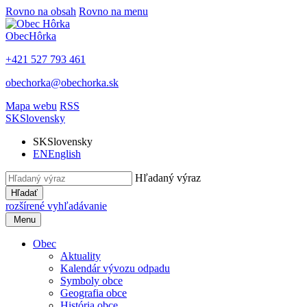
Rovno na obsah
Rovno na menu
Obec
Hôrka
+421 527 793 461
obechorka@obechorka.sk
Mapa webu
RSS
SK
Slovensky
SK
Slovensky
EN
English
Hľadaný výraz
Hľadať
rozšírené vyhľadávanie
Menu
Obec
Aktuality
Kalendár vývozu odpadu
Symboly obce
Geografia obce
História obce