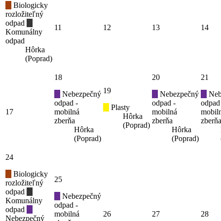
Biologicky
rozložiteľný
odpad
11
12
13
14
Komunálny
odpad
Hôrka
(Poprad)
18
20
21
19
Nebezpečný
Nebezpečný
Neb
odpad -
odpad -
odpad
Plasty
17
mobilná
mobilná
mobil
Hôrka
zberňa
zberňa
zberň
(Poprad)
Hôrka
Hôrka
(Poprad)
(Poprad)
24
Biologicky
25
rozložiteľný
odpad
Nebezpečný
Komunálny
odpad -
odpad
mobilná
26
27
28
Nebezpečný