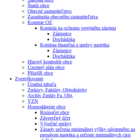
Štatút obce
Obecné zastupiteľstvo
Zasadnutia obecného zastupiteľstva
Komisie OZ
Komisia na ochranu verejného záujmu
Zápisnice
Dochádzka
Komisia finančná a správy majetku
Zápisnice
Dochádzka
Hlavný kontrolór obce
Územný plán obce
PHaSR obce
Zverejňovanie
Úradná tabuľa
Zmluvy, Faktúry, Objednávky
Archív Zmlúv Fa. Obj.
VZN
Hospodárenie obce
Rozpočet obce
Záverečný účet
Výročné správy
Zásady určenia minimálnej výšky nájomného za
prenájom majetku a určenie minimálnych cien