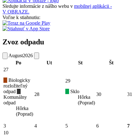
Sledujte informácie z nášho webu v
mobilnej aplikácii -
V OBRAZE.
Voľne k stiahnutiu:
Zvoz odpadu
August
2026
Po
Ut
St
Št
27
Biologicky
29
rozložiteľný
odpad
Sklo
28
30
31
Komunálny
Hôrka
odpad
(Poprad)
Hôrka
(Poprad)
3
4
5
6
7
10