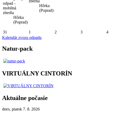
zberňa
odpad -
Hôrka
mobilná
(Poprad)
zberňa
Hôrka
(Poprad)
31
1
2
3
4
Kalendár zvozu odpadu
Natur-pack
VIRTUÁLNY CINTORÍN
Aktuálne počasie
dnes, piatok 7. 8. 2026