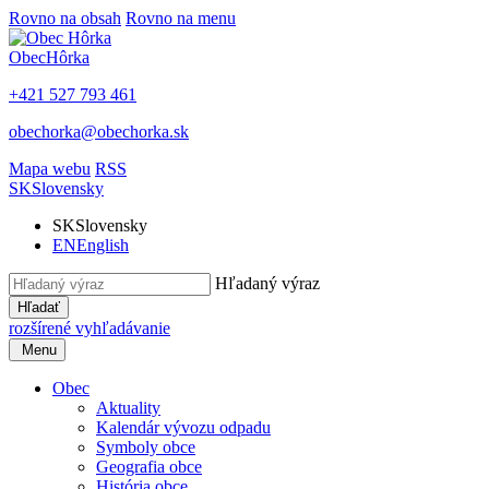
Rovno na obsah
Rovno na menu
Obec
Hôrka
+421 527 793 461
obechorka@obechorka.sk
Mapa webu
RSS
SK
Slovensky
SK
Slovensky
EN
English
Hľadaný výraz
Hľadať
rozšírené vyhľadávanie
Menu
Obec
Aktuality
Kalendár vývozu odpadu
Symboly obce
Geografia obce
História obce