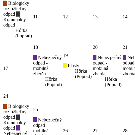
Biologicky
rozložiteľný
odpad
11
12
13
14
Komunálny
odpad
Hôrka
(Poprad)
18
20
21
19
Nebezpečný
Nebezpečný
Neb
odpad -
odpad -
odpad
Plasty
17
mobilná
mobilná
mobil
Hôrka
zberňa
zberňa
zberň
(Poprad)
Hôrka
Hôrka
(Poprad)
(Poprad)
24
Biologicky
25
rozložiteľný
odpad
Nebezpečný
Komunálny
odpad -
odpad
mobilná
26
27
28
Nebezpečný