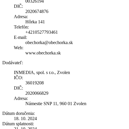
00326194
DIČ:
2020674876
Adresa:
Hôrka 141
Telefón:
+4210527793461
E-mail:
obechorka@obechorka.sk
Web:
www.obechorka.sk
Dodávateľ:
INMEDIA, spol. s r.o., Zvolen
IČO:
36019208
DIČ:
2020066829
Adresa:
Námestie SNP 11, 960 01 Zvolen
Dátum doručenia:
18. 10. 2024
Dátum splatnosti:
21. 10. 2024