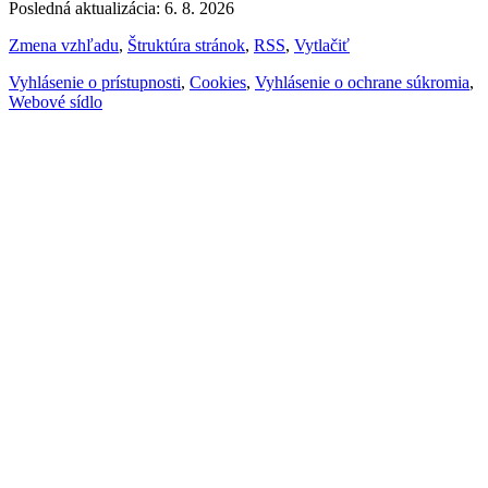
Posledná aktualizácia: 6. 8. 2026
Zmena vzhľadu
,
Štruktúra stránok
,
RSS
,
Vytlačiť
Vyhlásenie o prístupnosti
,
Cookies
,
Vyhlásenie o ochrane súkromia
,
Webové sídlo