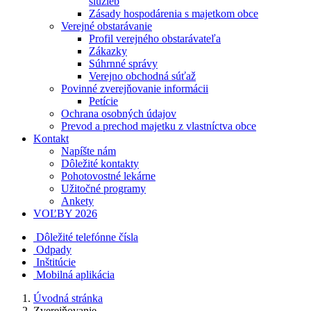
služieb
Zásady hospodárenia s majetkom obce
Verejné obstarávanie
Profil verejného obstarávateľa
Zákazky
Súhrnné správy
Verejno obchodná súťaž
Povinné zverejňovanie informácii
Petície
Ochrana osobných údajov
Prevod a prechod majetku z vlastníctva obce
Kontakt
Napíšte nám
Dôležité kontakty
Pohotovostné lekárne
Užitočné programy
Ankety
VOĽBY 2026
Dôležité telefónne čísla
Odpady
Inštitúcie
Mobilná aplikácia
Úvodná stránka
Zverejňovanie