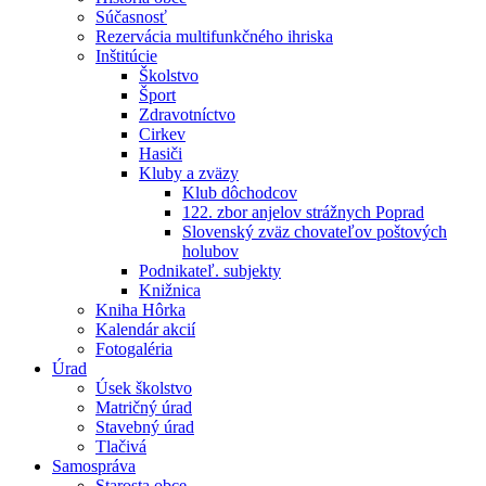
Súčasnosť
Rezervácia multifunkčného ihriska
Inštitúcie
Školstvo
Šport
Zdravotníctvo
Cirkev
Hasiči
Kluby a zväzy
Klub dôchodcov
122. zbor anjelov strážnych Poprad
Slovenský zväz chovateľov poštových
holubov
Podnikateľ. subjekty
Knižnica
Kniha Hôrka
Kalendár akcií
Fotogaléria
Úrad
Úsek školstvo
Matričný úrad
Stavebný úrad
Tlačivá
Samospráva
Starosta obce