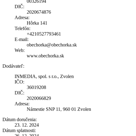
00326194
DIČ:
2020674876
Adresa:
Hôrka 141
Telefón:
+4210527793461
E-mail:
obechorka@obechorka.sk
Web:
www.obechorka.sk
Dodávateľ:
INMEDIA, spol. s r.o., Zvolen
IČO:
36019208
DIČ:
2020066829
Adresa:
Námestie SNP 11, 960 01 Zvolen
Dátum doručenia:
23. 12. 2024
Dátum splatnosti:
26. 12. 2024