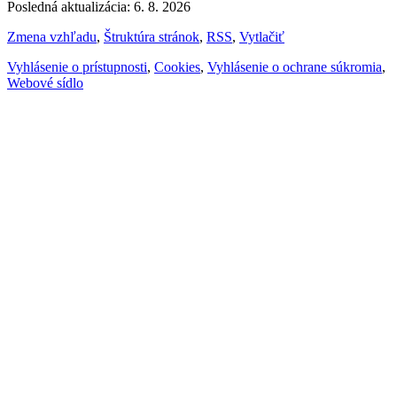
Posledná aktualizácia: 6. 8. 2026
Zmena vzhľadu
,
Štruktúra stránok
,
RSS
,
Vytlačiť
Vyhlásenie o prístupnosti
,
Cookies
,
Vyhlásenie o ochrane súkromia
,
Webové sídlo