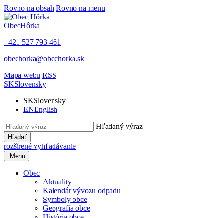
Rovno na obsah
Rovno na menu
Obec
Hôrka
+421 527 793 461
obechorka@obechorka.sk
Mapa webu
RSS
SK
Slovensky
SK
Slovensky
EN
English
Hľadaný výraz
Hľadať
rozšírené vyhľadávanie
Menu
Obec
Aktuality
Kalendár vývozu odpadu
Symboly obce
Geografia obce
História obce