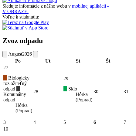
Sledujte informácie z nášho webu v
mobilnej aplikácii -
V OBRAZE.
Voľne k stiahnutiu:
Zvoz odpadu
August
2026
Po
Ut
St
Št
27
Biologicky
29
rozložiteľný
odpad
Sklo
28
30
31
Komunálny
Hôrka
odpad
(Poprad)
Hôrka
(Poprad)
3
4
5
6
7
10