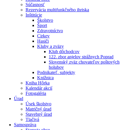
Súčasnosť
Rezervácia multifunkčného ihriska
Inštitúcie
Školstvo
Šport
Zdravotníctvo
Cirkev
Hasiči
Kluby a zväzy
Klub dôchodcov
122. zbor anjelov strážnych Poprad
Slovenský zväz chovateľov poštových
holubov
Podnikateľ. subjekty
Knižnica
Kniha Hôrka
Kalendár akcií
Fotogaléria
Úrad
Úsek školstvo
Matričný úrad
Stavebný úrad
Tlačivá
Samospráva
Starosta obce