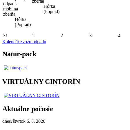
zberňa
odpad -
Hôrka
mobilná
(Poprad)
zberňa
Hôrka
(Poprad)
31
1
2
3
4
Kalendár zvozu odpadu
Natur-pack
VIRTUÁLNY CINTORÍN
Aktuálne počasie
dnes, štvrtok 6. 8. 2026