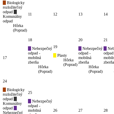
Biologicky
rozložiteľný
odpad
11
12
13
14
Komunálny
odpad
Hôrka
(Poprad)
18
20
21
19
Nebezpečný
Nebezpečný
Neb
odpad -
odpad -
odpad
Plasty
17
mobilná
mobilná
mobil
Hôrka
zberňa
zberňa
zberň
(Poprad)
Hôrka
Hôrka
(Poprad)
(Poprad)
24
Biologicky
25
rozložiteľný
odpad
Nebezpečný
Komunálny
odpad -
odpad
mobilná
26
27
28
Nebezpečný