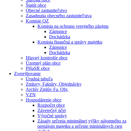
Štatút obce
Obecné zastupiteľstvo
Zasadnutia obecného zastupiteľstva
Komisie OZ
Komisia na ochranu verejného záujmu
Zápisnice
Dochádzka
Komisia finančná a správy majetku
Zápisnice
Dochádzka
Hlavný kontrolór obce
Územný plán obce
PHaSR obce
Zverejňovanie
Úradná tabuľa
Zmluvy, Faktúry, Objednávky
Archív Zmlúv Fa. Obj.
VZN
Hospodárenie obce
Rozpočet obce
Záverečný účet
Výročné správy
Zásady určenia minimálnej výšky nájomného za
prenájom majetku a určenie minimálnych cien