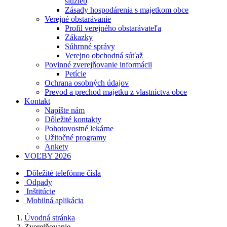
služieb
Zásady hospodárenia s majetkom obce
Verejné obstarávanie
Profil verejného obstarávateľa
Zákazky
Súhrnné správy
Verejno obchodná súťaž
Povinné zverejňovanie informácii
Petície
Ochrana osobných údajov
Prevod a prechod majetku z vlastníctva obce
Kontakt
Napíšte nám
Dôležité kontakty
Pohotovostné lekárne
Užitočné programy
Ankety
VOĽBY 2026
Dôležité telefónne čísla
Odpady
Inštitúcie
Mobilná aplikácia
Úvodná stránka
Zverejňovanie