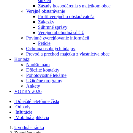
služieb
Zásady hospodárenia s majetkom obce
Verejné obstarávanie
Profil verejného obstarávateľa
Zákazky
Súhrnné správy
Verejno obchodná súťaž
Povinné zverejňovanie informácii
Petície
Ochrana osobných údajov
Prevod a prechod majetku z vlastníctva obce
Kontakt
Napíšte nám
Dôležité kontakty
Pohotovostné lekárne
Užitočné programy
Ankety
VOĽBY 2026
Dôležité telefónne čísla
Odpady
Inštitúcie
Mobilná aplikácia
Úvodná stránka
Zverejňovanie