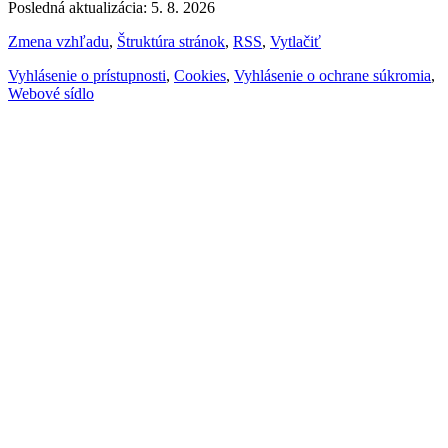
Posledná aktualizácia: 5. 8. 2026
Zmena vzhľadu
,
Štruktúra stránok
,
RSS
,
Vytlačiť
Vyhlásenie o prístupnosti
,
Cookies
,
Vyhlásenie o ochrane súkromia
,
Webové sídlo