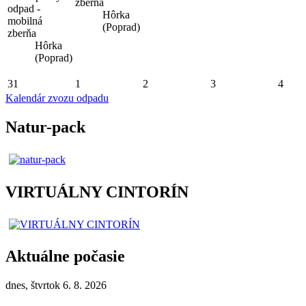
zberňa
odpad -
Hôrka
mobilná
(Poprad)
zberňa
Hôrka
(Poprad)
31
1
2
3
4
Kalendár zvozu odpadu
Natur-pack
VIRTUÁLNY CINTORÍN
Aktuálne počasie
dnes, štvrtok 6. 8. 2026