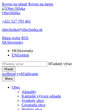
Rovno na obsah
Rovno na menu
Obec
Hôrka
+421 527 793 461
obechorka@obechorka.sk
Mapa webu
RSS
SK
Slovensky
SK
Slovensky
EN
English
Hľadaný výraz
Hľadať
rozšírené vyhľadávanie
Menu
Obec
Aktuality
Kalendár vývozu odpadu
Symboly obce
Geografia obce
História obce