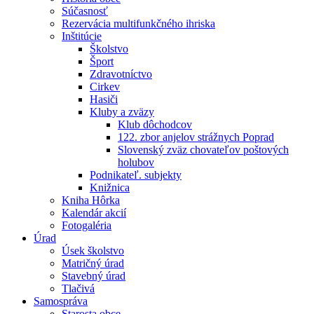
Súčasnosť
Rezervácia multifunkčného ihriska
Inštitúcie
Školstvo
Šport
Zdravotníctvo
Cirkev
Hasiči
Kluby a zväzy
Klub dôchodcov
122. zbor anjelov strážnych Poprad
Slovenský zväz chovateľov poštových
holubov
Podnikateľ. subjekty
Knižnica
Kniha Hôrka
Kalendár akcií
Fotogaléria
Úrad
Úsek školstvo
Matričný úrad
Stavebný úrad
Tlačivá
Samospráva
Starosta obce