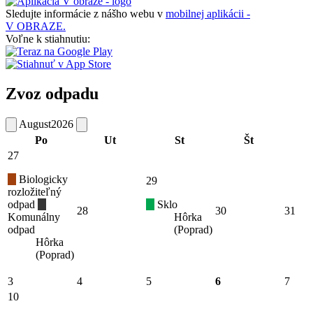
Sledujte informácie z nášho webu v
mobilnej aplikácii -
V OBRAZE.
Voľne k stiahnutiu:
Zvoz odpadu
August
2026
Po
Ut
St
Št
27
Biologicky
29
rozložiteľný
odpad
Sklo
28
30
31
Komunálny
Hôrka
odpad
(Poprad)
Hôrka
(Poprad)
3
4
5
6
7
10