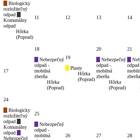
Biologicky
rozložiteľný
odpad
11
12
13
14
Komunálny
odpad
Hôrka
(Poprad)
18
20
21
19
Nebezpečný
Nebezpečný
Neb
odpad -
odpad -
odpad
Plasty
17
mobilná
mobilná
mobil
Hôrka
zberňa
zberňa
zberň
(Poprad)
Hôrka
Hôrka
(Poprad)
(Poprad)
24
Biologicky
25
rozložiteľný
odpad
Nebezpečný
Komunálny
odpad -
odpad
mobilná
26
27
28
Nebezpečný