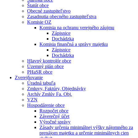
Štatút obce
Obecné zastupiteľstvo
Zasadnutia obecného zastupiteľstva
Komisie OZ
Komisia na ochranu verejného záujmu
Zápisnice
Dochádzka
Komisia finančná a správy majetku
Zápisnice
Dochádzka
Hlavný kontrolór obce
Územný plán obce
PHaSR obce
Zverejňovanie
Úradná tabuľa
Zmluvy, Faktúry, Objednávky
Archív Zmlúv Fa. Obj.
VZN
Hospodárenie obce
Rozpočet obce
Záverečný účet
Výročné správy
Zásady určenia minimálnej výšky nájomného za
prenájom majetku a určenie minimálnych cien