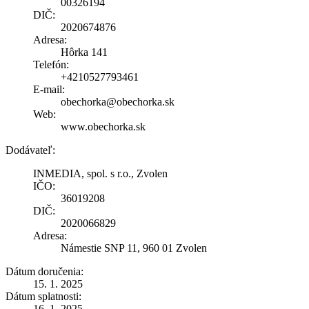
00326194
DIČ:
2020674876
Adresa:
Hôrka 141
Telefón:
+4210527793461
E-mail:
obechorka@obechorka.sk
Web:
www.obechorka.sk
Dodávateľ:
INMEDIA, spol. s r.o., Zvolen
IČO:
36019208
DIČ:
2020066829
Adresa:
Námestie SNP 11, 960 01 Zvolen
Dátum doručenia:
15. 1. 2025
Dátum splatnosti:
16. 1. 2025