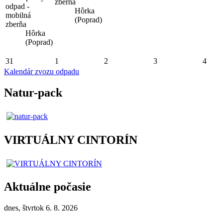
zberňa
odpad -
Hôrka
mobilná
(Poprad)
zberňa
Hôrka
(Poprad)
31
1
2
3
4
Kalendár zvozu odpadu
Natur-pack
VIRTUÁLNY CINTORÍN
Aktuálne počasie
dnes, štvrtok 6. 8. 2026