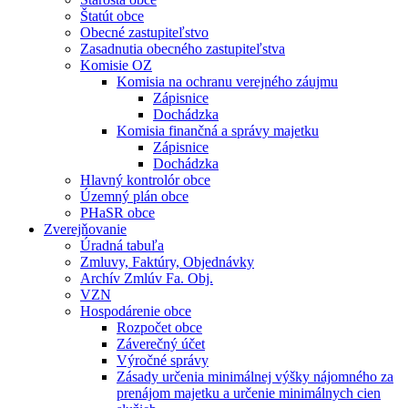
Štatút obce
Obecné zastupiteľstvo
Zasadnutia obecného zastupiteľstva
Komisie OZ
Komisia na ochranu verejného záujmu
Zápisnice
Dochádzka
Komisia finančná a správy majetku
Zápisnice
Dochádzka
Hlavný kontrolór obce
Územný plán obce
PHaSR obce
Zverejňovanie
Úradná tabuľa
Zmluvy, Faktúry, Objednávky
Archív Zmlúv Fa. Obj.
VZN
Hospodárenie obce
Rozpočet obce
Záverečný účet
Výročné správy
Zásady určenia minimálnej výšky nájomného za
prenájom majetku a určenie minimálnych cien