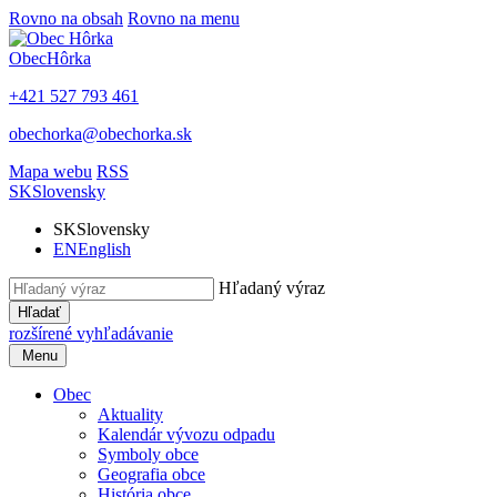
Rovno na obsah
Rovno na menu
Obec
Hôrka
+421 527 793 461
obechorka@obechorka.sk
Mapa webu
RSS
SK
Slovensky
SK
Slovensky
EN
English
Hľadaný výraz
Hľadať
rozšírené vyhľadávanie
Menu
Obec
Aktuality
Kalendár vývozu odpadu
Symboly obce
Geografia obce
História obce