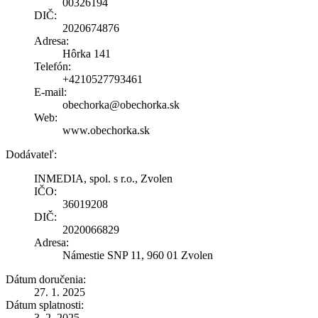
00326194
DIČ:
2020674876
Adresa:
Hôrka 141
Telefón:
+4210527793461
E-mail:
obechorka@obechorka.sk
Web:
www.obechorka.sk
Dodávateľ:
INMEDIA, spol. s r.o., Zvolen
IČO:
36019208
DIČ:
2020066829
Adresa:
Námestie SNP 11, 960 01 Zvolen
Dátum doručenia:
27. 1. 2025
Dátum splatnosti:
3. 2. 2025