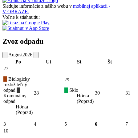
Sledujte informácie z nášho webu v
mobilnej aplikácii -
V OBRAZE.
Voľne k stiahnutiu:
Zvoz odpadu
August
2026
Po
Ut
St
Št
27
Biologicky
29
rozložiteľný
odpad
Sklo
28
30
31
Komunálny
Hôrka
odpad
(Poprad)
Hôrka
(Poprad)
3
4
5
6
7
10