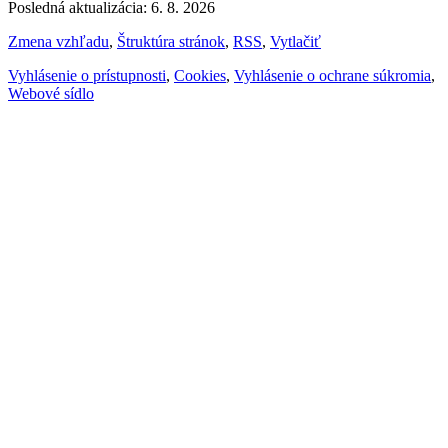
Posledná aktualizácia: 6. 8. 2026
Zmena vzhľadu
,
Štruktúra stránok
,
RSS
,
Vytlačiť
Vyhlásenie o prístupnosti
,
Cookies
,
Vyhlásenie o ochrane súkromia
,
Webové sídlo