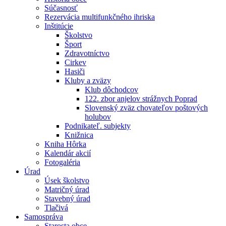
Súčasnosť
Rezervácia multifunkčného ihriska
Inštitúcie
Školstvo
Šport
Zdravotníctvo
Cirkev
Hasiči
Kluby a zväzy
Klub dôchodcov
122. zbor anjelov strážnych Poprad
Slovenský zväz chovateľov poštových
holubov
Podnikateľ. subjekty
Knižnica
Kniha Hôrka
Kalendár akcií
Fotogaléria
Úrad
Úsek školstvo
Matričný úrad
Stavebný úrad
Tlačivá
Samospráva
Starosta obce