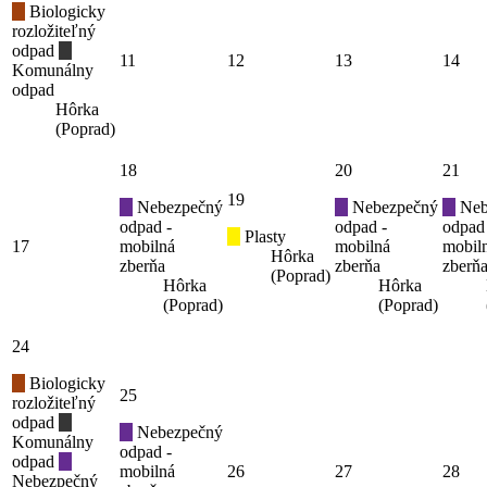
Biologicky
rozložiteľný
odpad
11
12
13
14
Komunálny
odpad
Hôrka
(Poprad)
18
20
21
19
Nebezpečný
Nebezpečný
Neb
odpad -
odpad -
odpad
Plasty
17
mobilná
mobilná
mobil
Hôrka
zberňa
zberňa
zberň
(Poprad)
Hôrka
Hôrka
(Poprad)
(Poprad)
24
Biologicky
25
rozložiteľný
odpad
Nebezpečný
Komunálny
odpad -
odpad
mobilná
26
27
28
Nebezpečný