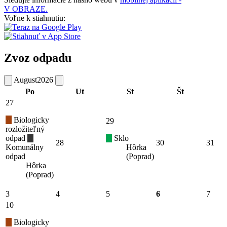
V OBRAZE.
Voľne k stiahnutiu:
Zvoz odpadu
August
2026
Po
Ut
St
Št
27
Biologicky
29
rozložiteľný
odpad
Sklo
28
30
31
Komunálny
Hôrka
odpad
(Poprad)
Hôrka
(Poprad)
3
4
5
6
7
10
Biologicky