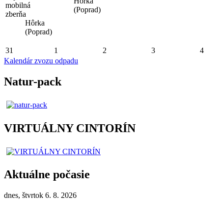
Hôrka
mobilná
(Poprad)
zberňa
Hôrka
(Poprad)
31
1
2
3
4
Kalendár zvozu odpadu
Natur-pack
VIRTUÁLNY CINTORÍN
Aktuálne počasie
dnes, štvrtok 6. 8. 2026