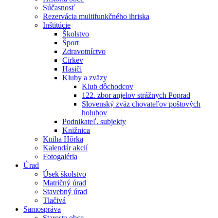
Súčasnosť
Rezervácia multifunkčného ihriska
Inštitúcie
Školstvo
Šport
Zdravotníctvo
Cirkev
Hasiči
Kluby a zväzy
Klub dôchodcov
122. zbor anjelov strážnych Poprad
Slovenský zväz chovateľov poštových
holubov
Podnikateľ. subjekty
Knižnica
Kniha Hôrka
Kalendár akcií
Fotogaléria
Úrad
Úsek školstvo
Matričný úrad
Stavebný úrad
Tlačivá
Samospráva
Starosta obce