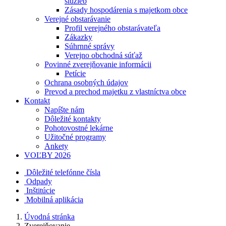
služieb
Zásady hospodárenia s majetkom obce
Verejné obstarávanie
Profil verejného obstarávateľa
Zákazky
Súhrnné správy
Verejno obchodná súťaž
Povinné zverejňovanie informácii
Petície
Ochrana osobných údajov
Prevod a prechod majetku z vlastníctva obce
Kontakt
Napíšte nám
Dôležité kontakty
Pohotovostné lekárne
Užitočné programy
Ankety
VOĽBY 2026
Dôležité telefónne čísla
Odpady
Inštitúcie
Mobilná aplikácia
Úvodná stránka
Zverejňovanie