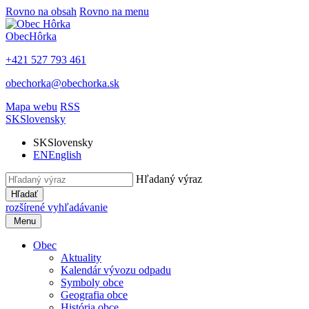
Rovno na obsah
Rovno na menu
Obec
Hôrka
+421 527 793 461
obechorka@obechorka.sk
Mapa webu
RSS
SK
Slovensky
SK
Slovensky
EN
English
Hľadaný výraz
Hľadať
rozšírené vyhľadávanie
Menu
Obec
Aktuality
Kalendár vývozu odpadu
Symboly obce
Geografia obce
História obce