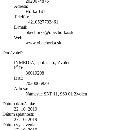
2020674876
Adresa:
Hôrka 141
Telefón:
+4210527793461
E-mail:
obechorka@obechorka.sk
Web:
www.obechorka.sk
Dodávateľ:
INMEDIA, spol. s r.o., Zvolen
IČO:
36019208
DIČ:
2020066829
Adresa:
Námestie SNP 11, 960 01 Zvolen
Dátum doručenia:
22. 10. 2019
Dátum splatnosti:
27. 10. 2019
Dátum vystavenia:
17. 10. 2019