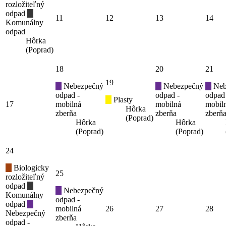
rozložiteľný
odpad
11
12
13
14
Komunálny
odpad
Hôrka
(Poprad)
18
20
21
19
Nebezpečný
Nebezpečný
Neb
odpad -
odpad -
odpad
Plasty
17
mobilná
mobilná
mobil
Hôrka
zberňa
zberňa
zberň
(Poprad)
Hôrka
Hôrka
(Poprad)
(Poprad)
24
Biologicky
25
rozložiteľný
odpad
Nebezpečný
Komunálny
odpad -
odpad
mobilná
26
27
28
Nebezpečný
zberňa
odpad -