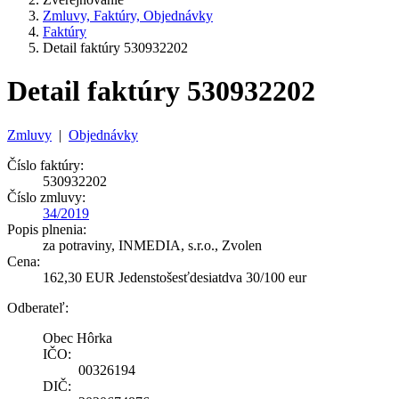
Zmluvy, Faktúry, Objednávky
Faktúry
Detail faktúry 530932202
Detail faktúry 530932202
Zmluvy
|
Objednávky
Číslo faktúry:
530932202
Číslo zmluvy:
34/2019
Popis plnenia:
za potraviny, INMEDIA, s.r.o., Zvolen
Cena:
162,30 EUR Jedenstošesťdesiatdva 30/100 eur
Odberateľ:
Obec Hôrka
IČO:
00326194
DIČ: