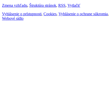
Zmena vzhľadu
,
Štruktúra stránok
,
RSS
,
Vytlačiť
Vyhlásenie o prístupnosti
,
Cookies
,
Vyhlásenie o ochrane súkromia
,
Webové sídlo