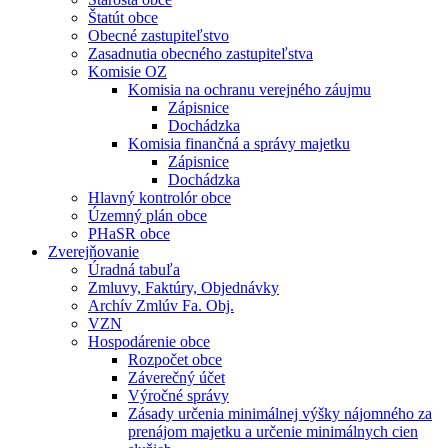
Štatút obce
Obecné zastupiteľstvo
Zasadnutia obecného zastupiteľstva
Komisie OZ
Komisia na ochranu verejného záujmu
Zápisnice
Dochádzka
Komisia finančná a správy majetku
Zápisnice
Dochádzka
Hlavný kontrolór obce
Územný plán obce
PHaSR obce
Zverejňovanie
Úradná tabuľa
Zmluvy, Faktúry, Objednávky
Archív Zmlúv Fa. Obj.
VZN
Hospodárenie obce
Rozpočet obce
Záverečný účet
Výročné správy
Zásady určenia minimálnej výšky nájomného za
prenájom majetku a určenie minimálnych cien