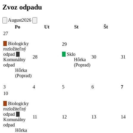
Zvoz odpadu
August
2026
Po
Ut
St
Št
27
Biologicky
29
rozložiteľný
odpad
Sklo
28
30
31
Komunálny
Hôrka
odpad
(Poprad)
Hôrka
(Poprad)
3
4
5
6
7
10
Biologicky
rozložiteľný
odpad
11
12
13
14
Komunálny
odpad
Hôrka