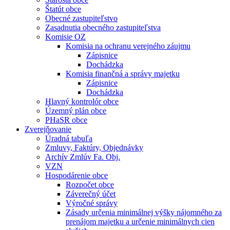
Štatút obce
Obecné zastupiteľstvo
Zasadnutia obecného zastupiteľstva
Komisie OZ
Komisia na ochranu verejného záujmu
Zápisnice
Dochádzka
Komisia finančná a správy majetku
Zápisnice
Dochádzka
Hlavný kontrolór obce
Územný plán obce
PHaSR obce
Zverejňovanie
Úradná tabuľa
Zmluvy, Faktúry, Objednávky
Archív Zmlúv Fa. Obj.
VZN
Hospodárenie obce
Rozpočet obce
Záverečný účet
Výročné správy
Zásady určenia minimálnej výšky nájomného za
prenájom majetku a určenie minimálnych cien