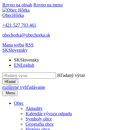
Rovno na obsah
Rovno na menu
Obec
Hôrka
+421 527 793 461
obechorka@obechorka.sk
Mapa webu
RSS
SK
Slovensky
SK
Slovensky
EN
English
Hľadaný výraz
Hľadať
rozšírené vyhľadávanie
Menu
Obec
Aktuality
Kalendár vývozu odpadu
Symboly obce
Geografia obce
História obce