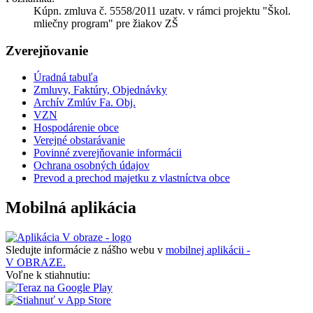
Kúpn. zmluva č. 5558/2011 uzatv. v rámci projektu "Škol.
mliečny program" pre žiakov ZŠ
Zverejňovanie
Úradná tabuľa
Zmluvy, Faktúry, Objednávky
Archív Zmlúv Fa. Obj.
VZN
Hospodárenie obce
Verejné obstarávanie
Povinné zverejňovanie informácii
Ochrana osobných údajov
Prevod a prechod majetku z vlastníctva obce
Mobilná aplikácia
Sledujte informácie z nášho webu v
mobilnej aplikácii -
V OBRAZE.
Voľne k stiahnutiu: