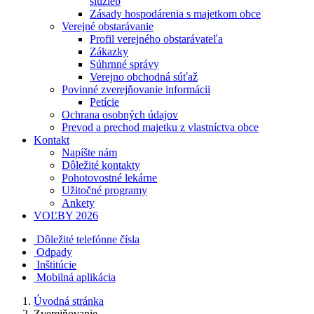
služieb
Zásady hospodárenia s majetkom obce
Verejné obstarávanie
Profil verejného obstarávateľa
Zákazky
Súhrnné správy
Verejno obchodná súťaž
Povinné zverejňovanie informácii
Petície
Ochrana osobných údajov
Prevod a prechod majetku z vlastníctva obce
Kontakt
Napíšte nám
Dôležité kontakty
Pohotovostné lekárne
Užitočné programy
Ankety
VOĽBY 2026
Dôležité telefónne čísla
Odpady
Inštitúcie
Mobilná aplikácia
Úvodná stránka
Zverejňovanie