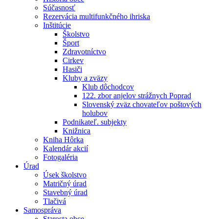
Súčasnosť
Rezervácia multifunkčného ihriska
Inštitúcie
Školstvo
Šport
Zdravotníctvo
Cirkev
Hasiči
Kluby a zväzy
Klub dôchodcov
122. zbor anjelov strážnych Poprad
Slovenský zväz chovateľov poštových
holubov
Podnikateľ. subjekty
Knižnica
Kniha Hôrka
Kalendár akcií
Fotogaléria
Úrad
Úsek školstvo
Matričný úrad
Stavebný úrad
Tlačivá
Samospráva
Starosta obce