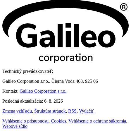
Technický prevádzkovateľ:
Galileo Corporation s.r.o., Čierna Voda 468, 925 06
Kontakt:
Galileo Corporation s.r.o.
Posledná aktualizácia: 6. 8. 2026
Zmena vzhľadu
,
Štruktúra stránok
,
RSS
,
Vytlačiť
Vyhlásenie o prístupnosti
,
Cookies
,
Vyhlásenie o ochrane súkromia
,
Webové sídlo