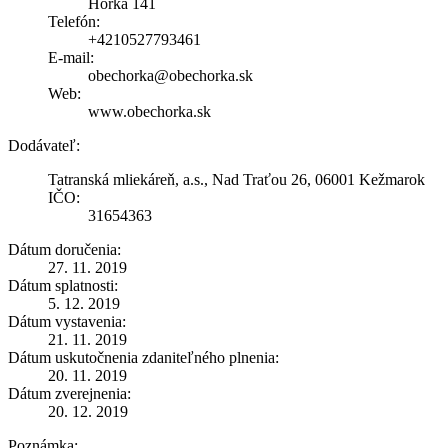
Hôrka 141
Telefón:
+4210527793461
E-mail:
obechorka@obechorka.sk
Web:
www.obechorka.sk
Dodávateľ:
Tatranská mliekáreň, a.s., Nad Traťou 26, 06001 Kežmarok
IČO:
31654363
Dátum doručenia:
27. 11. 2019
Dátum splatnosti:
5. 12. 2019
Dátum vystavenia:
21. 11. 2019
Dátum uskutočnenia zdaniteľného plnenia:
20. 11. 2019
Dátum zverejnenia:
20. 12. 2019
Poznámka: