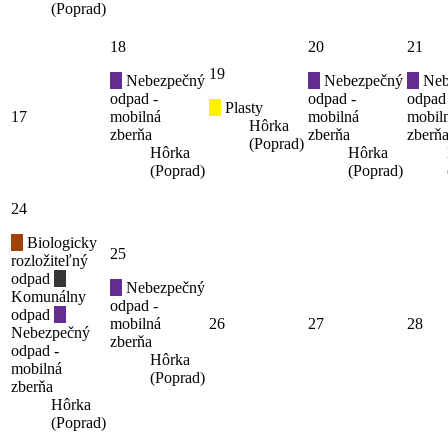
(Poprad)
18
20
21
19
Nebezpečný
Nebezpečný
Neb
odpad -
odpad -
odpad
Plasty
17
mobilná
mobilná
mobil
Hôrka
zberňa
zberňa
zberň
(Poprad)
Hôrka
Hôrka
(Poprad)
(Poprad)
24
Biologicky
25
rozložiteľný
odpad
Nebezpečný
Komunálny
odpad -
odpad
mobilná
26
27
28
Nebezpečný
zberňa
odpad -
Hôrka
mobilná
(Poprad)
zberňa
Hôrka
(Poprad)