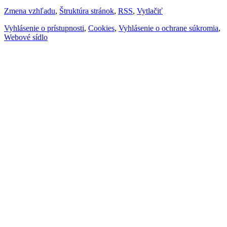
Zmena vzhľadu
,
Štruktúra stránok
,
RSS
,
Vytlačiť
Vyhlásenie o prístupnosti
,
Cookies
,
Vyhlásenie o ochrane súkromia
,
Webové sídlo