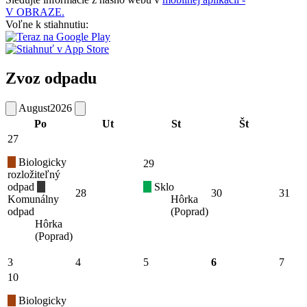
V OBRAZE.
Voľne k stiahnutiu:
Zvoz odpadu
August
2026
Po
Ut
St
Št
27
Biologicky
29
rozložiteľný
odpad
Sklo
28
30
31
Komunálny
Hôrka
odpad
(Poprad)
Hôrka
(Poprad)
3
4
5
6
7
10
Biologicky