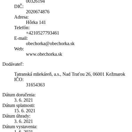
00326194
DIČ:
2020674876
Adresa:
Hôrka 141
Telefón:
+4210527793461
E-mail:
obechorka@obechorka.sk
Web:
www.obechorka.sk
Dodávateľ:
Tatranská mliekáreň, a.s., Nad Traťou 26, 06001 Kežmarok
IČO:
31654363
Dátum doručenia:
3. 6. 2021
Dátum splatnosti:
15. 6. 2021
Dátum úhrady:
3. 6. 2021
Dátum vystavenia:
1. 6. 2021