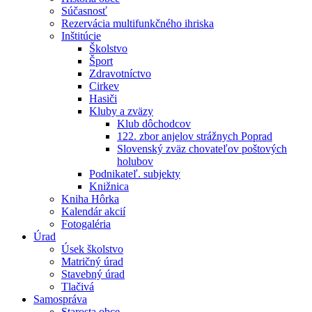
Súčasnosť
Rezervácia multifunkčného ihriska
Inštitúcie
Školstvo
Šport
Zdravotníctvo
Cirkev
Hasiči
Kluby a zväzy
Klub dôchodcov
122. zbor anjelov strážnych Poprad
Slovenský zväz chovateľov poštových
holubov
Podnikateľ. subjekty
Knižnica
Kniha Hôrka
Kalendár akcií
Fotogaléria
Úrad
Úsek školstvo
Matričný úrad
Stavebný úrad
Tlačivá
Samospráva
Starosta obce