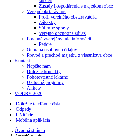
služieb
Zásady hospodárenia s majetkom obce
Verejné obstarávanie
Profil verejného obstarávateľa
Zákazky
Súhrnné správy
Verejno obchodná súťaž
Povinné zverejňovanie informácii
Petície
Ochrana osobných údajov
Prevod a prechod majetku z vlastníctva obce
Kontakt
Napíšte nám
Dôležité kontakty
Pohotovostné lekárne
Užitočné programy
Ankety
VOĽBY 2026
Dôležité telefónne čísla
Odpady
Inštitúcie
Mobilná aplikácia
Úvodná stránka
Zverejňovanie