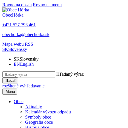
Rovno na obsah
Rovno na menu
Obec
Hôrka
+421 527 793 461
obechorka@obechorka.sk
Mapa webu
RSS
SK
Slovensky
SK
Slovensky
EN
English
Hľadaný výraz
Hľadať
rozšírené vyhľadávanie
Menu
Obec
Aktuality
Kalendár vývozu odpadu
Symboly obce
Geografia obce
História obce