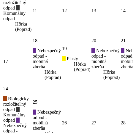
rozložiteľný
odpad
11
12
13
14
Komunálny
odpad
Hôrka
(Poprad)
18
20
21
19
Nebezpečný
Nebezpečný
Neb
odpad -
odpad -
odpad
Plasty
17
mobilná
mobilná
mobil
Hôrka
zberňa
zberňa
zberň
(Poprad)
Hôrka
Hôrka
(Poprad)
(Poprad)
24
Biologicky
25
rozložiteľný
odpad
Nebezpečný
Komunálny
odpad -
odpad
mobilná
26
27
28
Nebezpečný
zberňa
odpad -