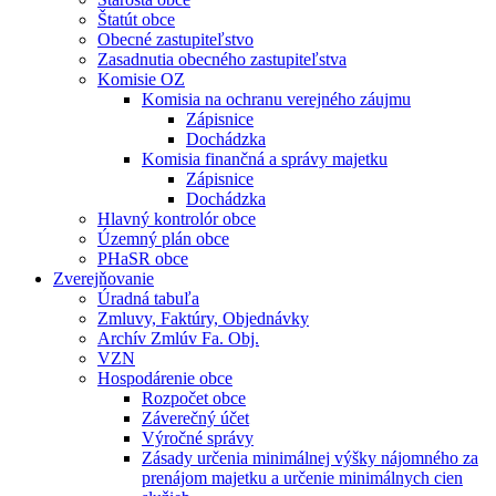
Štatút obce
Obecné zastupiteľstvo
Zasadnutia obecného zastupiteľstva
Komisie OZ
Komisia na ochranu verejného záujmu
Zápisnice
Dochádzka
Komisia finančná a správy majetku
Zápisnice
Dochádzka
Hlavný kontrolór obce
Územný plán obce
PHaSR obce
Zverejňovanie
Úradná tabuľa
Zmluvy, Faktúry, Objednávky
Archív Zmlúv Fa. Obj.
VZN
Hospodárenie obce
Rozpočet obce
Záverečný účet
Výročné správy
Zásady určenia minimálnej výšky nájomného za
prenájom majetku a určenie minimálnych cien