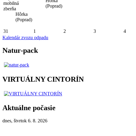
Hôrka
mobilná
(Poprad)
zberňa
Hôrka
(Poprad)
31
1
2
3
4
Kalendár zvozu odpadu
Natur-pack
VIRTUÁLNY CINTORÍN
Aktuálne počasie
dnes, štvrtok 6. 8. 2026