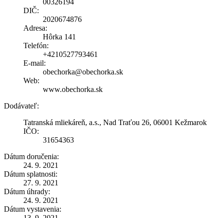
00326194
DIČ:
2020674876
Adresa:
Hôrka 141
Telefón:
+4210527793461
E-mail:
obechorka@obechorka.sk
Web:
www.obechorka.sk
Dodávateľ:
Tatranská mliekáreň, a.s., Nad Traťou 26, 06001 Kežmarok
IČO:
31654363
Dátum doručenia:
24. 9. 2021
Dátum splatnosti:
27. 9. 2021
Dátum úhrady:
24. 9. 2021
Dátum vystavenia:
13. 9. 2021