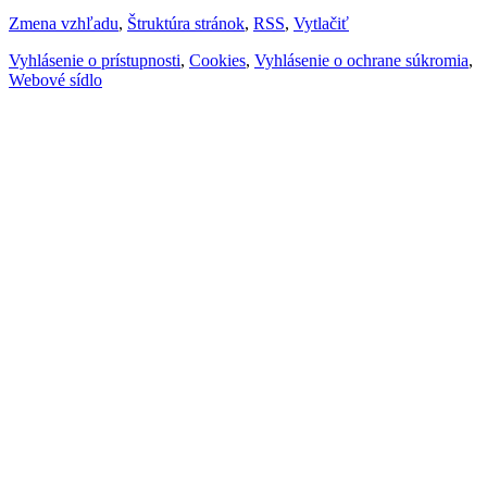
Zmena vzhľadu
,
Štruktúra stránok
,
RSS
,
Vytlačiť
Vyhlásenie o prístupnosti
,
Cookies
,
Vyhlásenie o ochrane súkromia
,
Webové sídlo