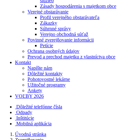
služieb
Zásady hospodárenia s majetkom obce
Verejné obstarávanie
Profil verejného obstarávateľa
Zákazky
Súhrnné správy
Verejno obchodná súťaž
Povinné zverejňovanie informácii
Petície
Ochrana osobných údajov
Prevod a prechod majetku z vlastníctva obce
Kontakt
Napíšte nám
Dôležité kontakty
Pohotovostné lekárne
Užitočné programy
Ankety
VOĽBY 2026
Dôležité telefónne čísla
Odpady
Inštitúcie
Mobilná aplikácia
Úvodná stránka
Zverejňovanie