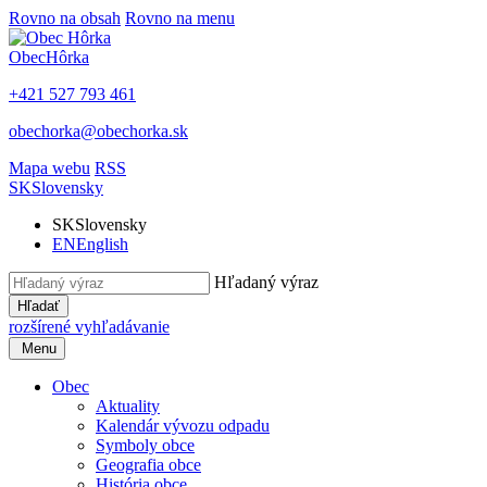
Rovno na obsah
Rovno na menu
Obec
Hôrka
+421 527 793 461
obechorka@obechorka.sk
Mapa webu
RSS
SK
Slovensky
SK
Slovensky
EN
English
Hľadaný výraz
Hľadať
rozšírené vyhľadávanie
Menu
Obec
Aktuality
Kalendár vývozu odpadu
Symboly obce
Geografia obce
História obce