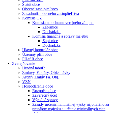
Štatút obce
Obecné zastupiteľstvo
Zasadnutia obecného zastupiteľstva
Komisie OZ
Komisia na ochranu verejného záujmu
Zápisnice
Dochádzka
Komisia finančná a správy majetku
Zápisnice
Dochádzka
Hlavný kontrolór obce
Územný plán obce
PHaSR obce
Zverejňovanie
Úradná tabuľa
Zmluvy, Faktúry, Objednávky
Archív Zmlúv Fa. Obj.
VZN
Hospodárenie obce
Rozpočet obce
Záverečný účet
Výročné správy
Zásady určenia minimálnej výšky nájomného za
prenájom majetku a určenie minimálnych cien