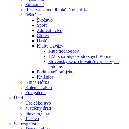
Súčasnosť
Rezervácia multifunkčného ihriska
Inštitúcie
Školstvo
Šport
Zdravotníctvo
Cirkev
Hasiči
Kluby a zväzy
Klub dôchodcov
122. zbor anjelov strážnych Poprad
Slovenský zväz chovateľov poštových
holubov
Podnikateľ. subjekty
Knižnica
Kniha Hôrka
Kalendár akcií
Fotogaléria
Úrad
Úsek školstvo
Matričný úrad
Stavebný úrad
Tlačivá
Samospráva
Starosta obce