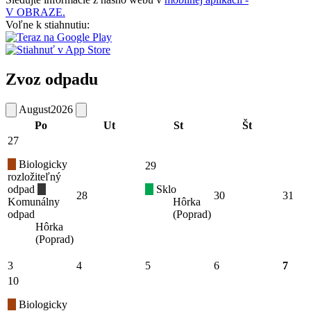
V OBRAZE.
Voľne k stiahnutiu:
Zvoz odpadu
August
2026
Po
Ut
St
Št
27
Biologicky
29
rozložiteľný
odpad
Sklo
28
30
31
Komunálny
Hôrka
odpad
(Poprad)
Hôrka
(Poprad)
3
4
5
6
7
10
Biologicky