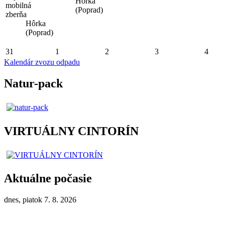
Hôrka
mobilná
(Poprad)
zberňa
Hôrka
(Poprad)
31
1
2
3
4
Kalendár zvozu odpadu
Natur-pack
VIRTUÁLNY CINTORÍN
Aktuálne počasie
dnes, piatok 7. 8. 2026