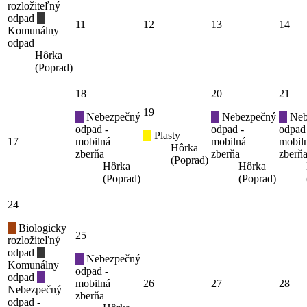
rozložiteľný
odpad
11
12
13
14
Komunálny
odpad
Hôrka
(Poprad)
18
20
21
19
Nebezpečný
Nebezpečný
Neb
odpad -
odpad -
odpad
Plasty
17
mobilná
mobilná
mobil
Hôrka
zberňa
zberňa
zberň
(Poprad)
Hôrka
Hôrka
(Poprad)
(Poprad)
24
Biologicky
25
rozložiteľný
odpad
Nebezpečný
Komunálny
odpad -
odpad
mobilná
26
27
28
Nebezpečný
zberňa
odpad -