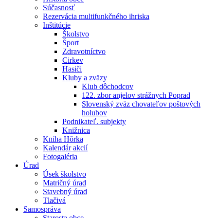
Súčasnosť
Rezervácia multifunkčného ihriska
Inštitúcie
Školstvo
Šport
Zdravotníctvo
Cirkev
Hasiči
Kluby a zväzy
Klub dôchodcov
122. zbor anjelov strážnych Poprad
Slovenský zväz chovateľov poštových
holubov
Podnikateľ. subjekty
Knižnica
Kniha Hôrka
Kalendár akcií
Fotogaléria
Úrad
Úsek školstvo
Matričný úrad
Stavebný úrad
Tlačivá
Samospráva
Starosta obce