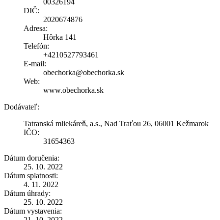
00326194
DIČ:
2020674876
Adresa:
Hôrka 141
Telefón:
+4210527793461
E-mail:
obechorka@obechorka.sk
Web:
www.obechorka.sk
Dodávateľ:
Tatranská mliekáreň, a.s., Nad Traťou 26, 06001 Kežmarok
IČO:
31654363
Dátum doručenia:
25. 10. 2022
Dátum splatnosti:
4. 11. 2022
Dátum úhrady:
25. 10. 2022
Dátum vystavenia:
21. 10. 2022