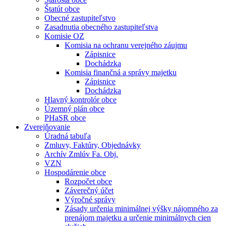
Štatút obce
Obecné zastupiteľstvo
Zasadnutia obecného zastupiteľstva
Komisie OZ
Komisia na ochranu verejného záujmu
Zápisnice
Dochádzka
Komisia finančná a správy majetku
Zápisnice
Dochádzka
Hlavný kontrolór obce
Územný plán obce
PHaSR obce
Zverejňovanie
Úradná tabuľa
Zmluvy, Faktúry, Objednávky
Archív Zmlúv Fa. Obj.
VZN
Hospodárenie obce
Rozpočet obce
Záverečný účet
Výročné správy
Zásady určenia minimálnej výšky nájomného za
prenájom majetku a určenie minimálnych cien