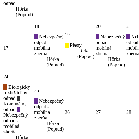
odpad
Hôrka
(Poprad)
18
20
21
19
Nebezpečný
Nebezpečný
Neb
odpad -
odpad -
odpad
Plasty
17
mobilná
mobilná
mobil
Hôrka
zberňa
zberňa
zberň
(Poprad)
Hôrka
Hôrka
(Poprad)
(Poprad)
24
Biologicky
25
rozložiteľný
odpad
Nebezpečný
Komunálny
odpad -
odpad
mobilná
26
27
28
Nebezpečný
zberňa
odpad -
Hôrka
mobilná
(Poprad)
zberňa
Hôrka