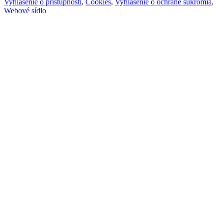
Vyhlásenie o prístupnosti
,
Cookies
,
Vyhlásenie o ochrane súkromia
,
Webové sídlo