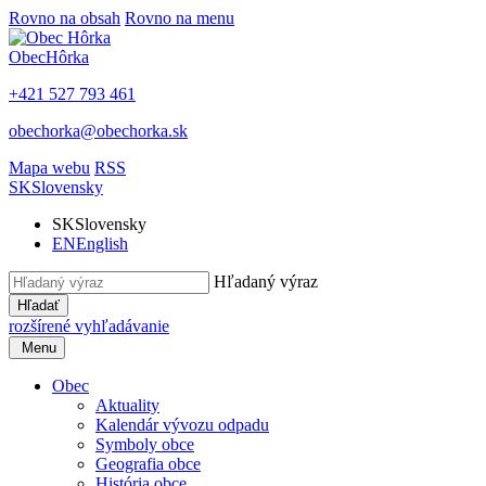
Rovno na obsah
Rovno na menu
Obec
Hôrka
+421 527 793 461
obechorka@obechorka.sk
Mapa webu
RSS
SK
Slovensky
SK
Slovensky
EN
English
Hľadaný výraz
Hľadať
rozšírené vyhľadávanie
Menu
Obec
Aktuality
Kalendár vývozu odpadu
Symboly obce
Geografia obce
História obce