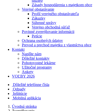
služieb
Zásady hospodárenia s majetkom obce
Verejné obstarávanie
Profil verejného obstarávateľa
Zákazky
Súhrnné správy
Verejno obchodná súťaž
Povinné zverejňovanie informácii
Petície
Ochrana osobných údajov
Prevod a prechod majetku z vlastníctva obce
Kontakt
Napíšte nám
Dôležité kontakty
Pohotovostné lekárne
Užitočné programy
Ankety
VOĽBY 2026
Dôležité telefónne čísla
Odpady
Inštitúcie
Mobilná aplikácia
Úvodná stránka
Zverejňovanie