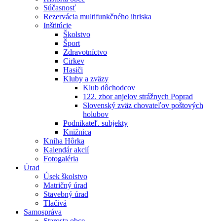
Súčasnosť
Rezervácia multifunkčného ihriska
Inštitúcie
Školstvo
Šport
Zdravotníctvo
Cirkev
Hasiči
Kluby a zväzy
Klub dôchodcov
122. zbor anjelov strážnych Poprad
Slovenský zväz chovateľov poštových
holubov
Podnikateľ. subjekty
Knižnica
Kniha Hôrka
Kalendár akcií
Fotogaléria
Úrad
Úsek školstvo
Matričný úrad
Stavebný úrad
Tlačivá
Samospráva
Starosta obce