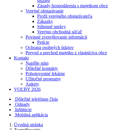
služieb
Zásady hospodárenia s majetkom obce
Verejné obstarávanie
Profil verejného obstarávateľa
Zákazky
Súhrnné správy
Verejno obchodná súťaž
Povinné zverejňovanie informácii
Petície
Ochrana osobných údajov
Prevod a prechod majetku z vlastníctva obce
Kontakt
Napíšte nám
Dôležité kontakty
Pohotovostné lekárne
Užitočné programy
Ankety
VOĽBY 2026
Dôležité telefónne čísla
Odpady
Inštitúcie
Mobilná aplikácia
Úvodná stránka
Zverejňovanie