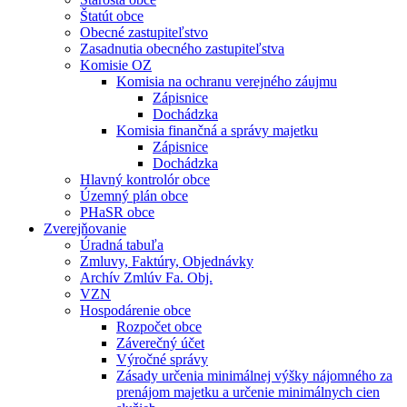
Štatút obce
Obecné zastupiteľstvo
Zasadnutia obecného zastupiteľstva
Komisie OZ
Komisia na ochranu verejného záujmu
Zápisnice
Dochádzka
Komisia finančná a správy majetku
Zápisnice
Dochádzka
Hlavný kontrolór obce
Územný plán obce
PHaSR obce
Zverejňovanie
Úradná tabuľa
Zmluvy, Faktúry, Objednávky
Archív Zmlúv Fa. Obj.
VZN
Hospodárenie obce
Rozpočet obce
Záverečný účet
Výročné správy
Zásady určenia minimálnej výšky nájomného za
prenájom majetku a určenie minimálnych cien