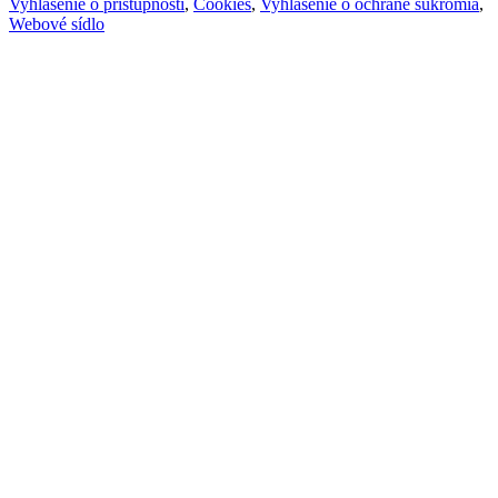
Vyhlásenie o prístupnosti
,
Cookies
,
Vyhlásenie o ochrane súkromia
,
Webové sídlo