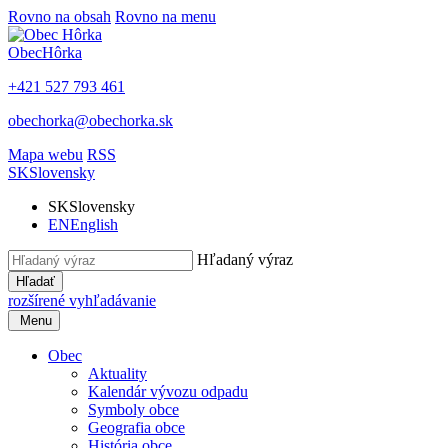
Rovno na obsah
Rovno na menu
Obec
Hôrka
+421 527 793 461
obechorka@obechorka.sk
Mapa webu
RSS
SK
Slovensky
SK
Slovensky
EN
English
Hľadaný výraz
Hľadať
rozšírené vyhľadávanie
Menu
Obec
Aktuality
Kalendár vývozu odpadu
Symboly obce
Geografia obce
História obce