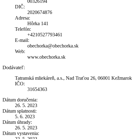
00326194
DIČ:
2020674876
Adresa:
Hôrka 141
Telefón:
+4210527793461
E-mail:
obechorka@obechorka.sk
Web:
www.obechorka.sk
Dodávateľ:
Tatranská mliekáreň, a.s., Nad Traťou 26, 06001 Kežmarok
IČO:
31654363
Dátum doručenia:
26. 5. 2023
Dátum splatnosti:
5. 6. 2023
Dátum úhrady:
26. 5. 2023
Dátum vystavenia:
22. 5. 2023