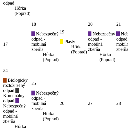
odpad
Hôrka
(Poprad)
18
20
21
19
Nebezpečný
Nebezpečný
Neb
odpad -
odpad -
odpad
Plasty
17
mobilná
mobilná
mobil
Hôrka
zberňa
zberňa
zberň
(Poprad)
Hôrka
Hôrka
(Poprad)
(Poprad)
24
Biologicky
25
rozložiteľný
odpad
Nebezpečný
Komunálny
odpad -
odpad
mobilná
26
27
28
Nebezpečný
zberňa
odpad -
Hôrka
mobilná
(Poprad)
zberňa
Hôrka