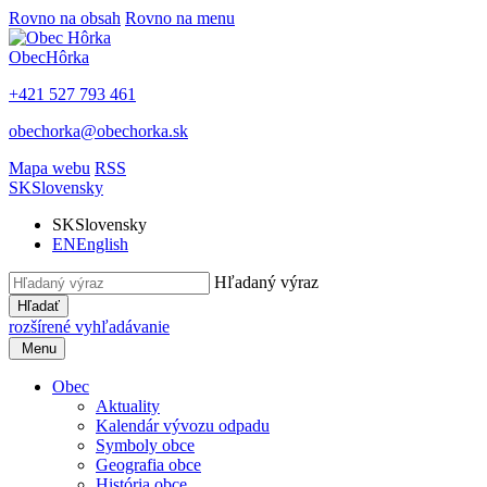
Rovno na obsah
Rovno na menu
Obec
Hôrka
+421 527 793 461
obechorka@obechorka.sk
Mapa webu
RSS
SK
Slovensky
SK
Slovensky
EN
English
Hľadaný výraz
Hľadať
rozšírené vyhľadávanie
Menu
Obec
Aktuality
Kalendár vývozu odpadu
Symboly obce
Geografia obce
História obce