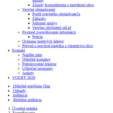
služieb
Zásady hospodárenia s majetkom obce
Verejné obstarávanie
Profil verejného obstarávateľa
Zákazky
Súhrnné správy
Verejno obchodná súťaž
Povinné zverejňovanie informácii
Petície
Ochrana osobných údajov
Prevod a prechod majetku z vlastníctva obce
Kontakt
Napíšte nám
Dôležité kontakty
Pohotovostné lekárne
Užitočné programy
Ankety
VOĽBY 2026
Dôležité telefónne čísla
Odpady
Inštitúcie
Mobilná aplikácia
Úvodná stránka
Zverejňovanie