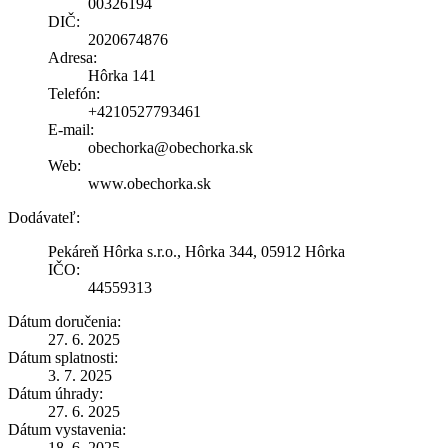
00326194
DIČ:
2020674876
Adresa:
Hôrka 141
Telefón:
+4210527793461
E-mail:
obechorka@obechorka.sk
Web:
www.obechorka.sk
Dodávateľ:
Pekáreň Hôrka s.r.o., Hôrka 344, 05912 Hôrka
IČO:
44559313
Dátum doručenia:
27. 6. 2025
Dátum splatnosti:
3. 7. 2025
Dátum úhrady:
27. 6. 2025
Dátum vystavenia:
18. 6. 2025