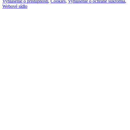
Vyhlásenie o prístupnosti
,
Cookies
,
Vyhlásenie o ochrane súkromia
,
Webové sídlo