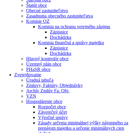
Štatút obce
Obecné zastupiteľstvo
Zasadnutia obecného zastupiteľstva
Komisie OZ
Komisia na ochranu verejného záujmu
Zápisnice
Dochádzka
Komisia finančná a správy majetku
Zápisnice
Dochádzka
Hlavný kontrolór obce
Územný plán obce
PHaSR obce
Zverejňovanie
Úradná tabuľa
Zmluvy, Faktúry, Objednávky
Archív Zmlúv Fa. Obj.
VZN
Hospodárenie obce
Rozpočet obce
Záverečný účet
Výročné správy
Zásady určenia minimálnej výšky nájomného za
prenájom majetku a určenie minimálnych cien