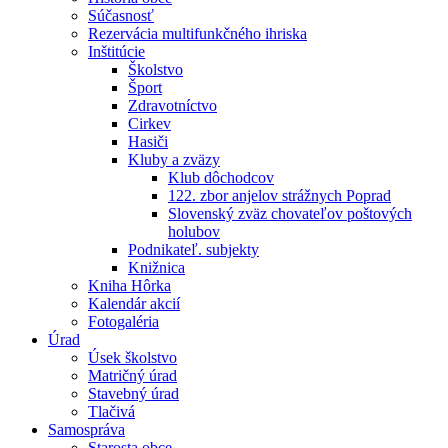
Súčasnosť
Rezervácia multifunkčného ihriska
Inštitúcie
Školstvo
Šport
Zdravotníctvo
Cirkev
Hasiči
Kluby a zväzy
Klub dôchodcov
122. zbor anjelov strážnych Poprad
Slovenský zväz chovateľov poštových
holubov
Podnikateľ. subjekty
Knižnica
Kniha Hôrka
Kalendár akcií
Fotogaléria
Úrad
Úsek školstvo
Matričný úrad
Stavebný úrad
Tlačivá
Samospráva
Starosta obce