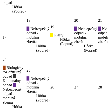
odpad
Hôrka
(Poprad)
18
20
21
19
Nebezpečný
Nebezpečný
Neb
odpad -
odpad -
odpad
Plasty
17
mobilná
mobilná
mobil
Hôrka
zberňa
zberňa
zberň
(Poprad)
Hôrka
Hôrka
(Poprad)
(Poprad)
24
Biologicky
25
rozložiteľný
odpad
Nebezpečný
Komunálny
odpad -
odpad
mobilná
26
27
28
Nebezpečný
zberňa
odpad -
Hôrka
mobilná
(Poprad)
zberňa
Hôrka