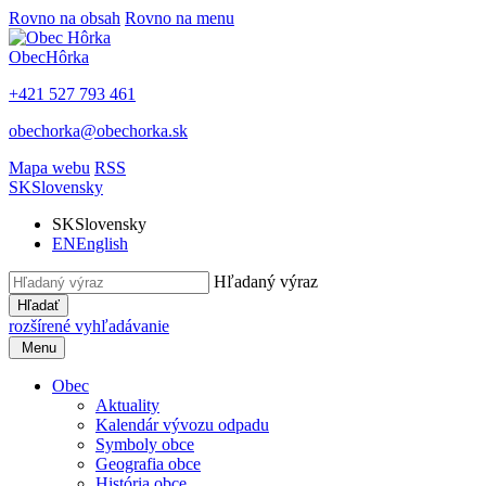
Rovno na obsah
Rovno na menu
Obec
Hôrka
+421 527 793 461
obechorka@obechorka.sk
Mapa webu
RSS
SK
Slovensky
SK
Slovensky
EN
English
Hľadaný výraz
Hľadať
rozšírené vyhľadávanie
Menu
Obec
Aktuality
Kalendár vývozu odpadu
Symboly obce
Geografia obce
História obce