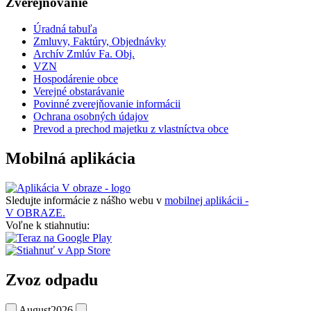
Zverejňovanie
Úradná tabuľa
Zmluvy, Faktúry, Objednávky
Archív Zmlúv Fa. Obj.
VZN
Hospodárenie obce
Verejné obstarávanie
Povinné zverejňovanie informácii
Ochrana osobných údajov
Prevod a prechod majetku z vlastníctva obce
Mobilná aplikácia
Sledujte informácie z nášho webu v
mobilnej aplikácii -
V OBRAZE.
Voľne k stiahnutiu:
Zvoz odpadu
August
2026