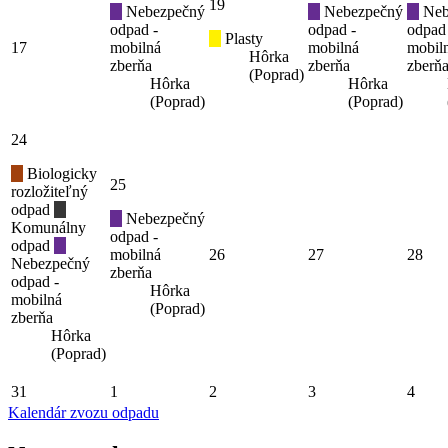
19
Nebezpečný
Nebezpečný
Neb
odpad -
odpad -
odpad
Plasty
17
mobilná
mobilná
mobil
Hôrka
zberňa
zberňa
zberň
(Poprad)
Hôrka
Hôrka
(Poprad)
(Poprad)
24
Biologicky
25
rozložiteľný
odpad
Nebezpečný
Komunálny
odpad -
odpad
mobilná
26
27
28
Nebezpečný
zberňa
odpad -
Hôrka
mobilná
(Poprad)
zberňa
Hôrka
(Poprad)
31
1
2
3
4
Kalendár zvozu odpadu