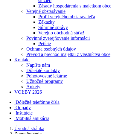
služieb
Zásady hospodárenia s majetkom obce
Verejné obstarávanie
Profil verejného obstarávateľa
Zákazky
Súhrnné správy
Verejno obchodná súťaž
Povinné zverejňovanie informácii
Petície
Ochrana osobných údajov
Prevod a prechod majetku z vlastníctva obce
Kontakt
Napíšte nám
Dôležité kontakty
Pohotovostné lekárne
Užitočné programy
Ankety
VOĽBY 2026
Dôležité telefónne čísla
Odpady
Inštitúcie
Mobilná aplikácia
Úvodná stránka
Zverejňovanie