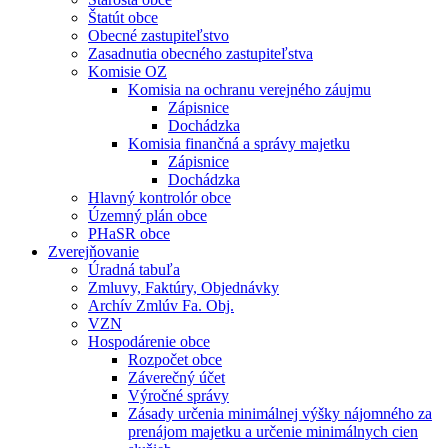
Štatút obce
Obecné zastupiteľstvo
Zasadnutia obecného zastupiteľstva
Komisie OZ
Komisia na ochranu verejného záujmu
Zápisnice
Dochádzka
Komisia finančná a správy majetku
Zápisnice
Dochádzka
Hlavný kontrolór obce
Územný plán obce
PHaSR obce
Zverejňovanie
Úradná tabuľa
Zmluvy, Faktúry, Objednávky
Archív Zmlúv Fa. Obj.
VZN
Hospodárenie obce
Rozpočet obce
Záverečný účet
Výročné správy
Zásady určenia minimálnej výšky nájomného za
prenájom majetku a určenie minimálnych cien