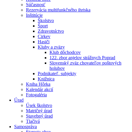
Súčasnosť
Rezervácia multifunkčného ihriska
Inštitúcie
Školstvo
Šport
Zdravotníctvo
Cirkev
Hasiči
Kluby a zväzy
Klub dôchodcov
122. zbor anjelov strážnych Poprad
Slovenský zväz chovateľov poštových
holubov
Podnikateľ. subjekty
Knižnica
Kniha Hôrka
Kalendár akcií
Fotogaléria
Úrad
Úsek školstvo
Matričný úrad
Stavebný úrad
Tlačivá
Samospráva
Starosta obce