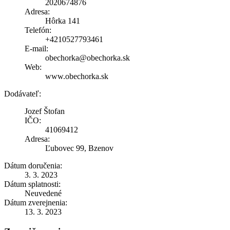
2020674876
Adresa:
Hôrka 141
Telefón:
+4210527793461
E-mail:
obechorka@obechorka.sk
Web:
www.obechorka.sk
Dodávateľ:
Jozef Štofan
IČO:
41069412
Adresa:
Ľubovec 99, Bzenov
Dátum doručenia:
3. 3. 2023
Dátum splatnosti:
Neuvedené
Dátum zverejnenia:
13. 3. 2023