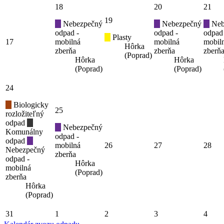
18
20
21
19
Nebezpečný
Nebezpečný
Neb
odpad -
odpad -
odpad
Plasty
17
mobilná
mobilná
mobil
Hôrka
zberňa
zberňa
zberň
(Poprad)
Hôrka
Hôrka
(Poprad)
(Poprad)
24
Biologicky
25
rozložiteľný
odpad
Nebezpečný
Komunálny
odpad -
odpad
mobilná
26
27
28
Nebezpečný
zberňa
odpad -
Hôrka
mobilná
(Poprad)
zberňa
Hôrka
(Poprad)
31
1
2
3
4