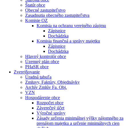
Štatút obce
Obecné zastupiteľstvo
Zasadnutia obecného zastupiteľstva
Komisie OZ
Komisia na ochranu verejného záujmu
Zápisnice
Dochádzka
Komisia finančná a správy majetku
Zápisnice
Dochádzka
Hlavný kontrolór obce
Územný plán obce
PHaSR obce
Zverejňovanie
Úradná tabuľa
Zmluvy, Faktúry, Objednávky
Archív Zmlúv Fa. Obj.
VZN
Hospodárenie obce
Rozpočet obce
Záverečný účet
Výročné správy
Zásady určenia minimálnej výšky nájomného za
prenájom majetku a určenie minimálnych cien