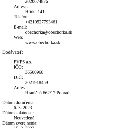
2020674876
Adresa:
Hôrka 141
Telefón:
+4210527793461
E-mail:
obechorka@obechorka.sk
Web:
www.obechorka.sk
Dodávateľ:
PVPS a.s.
IČO:
36500968
DIČ:
2021918459
Adresa:
Hraničná 662/17 Poprad
Dátum doručenia:
6. 3. 2023
Dátum splatnosti:
Neuvedené
Dátum zverejnenia: