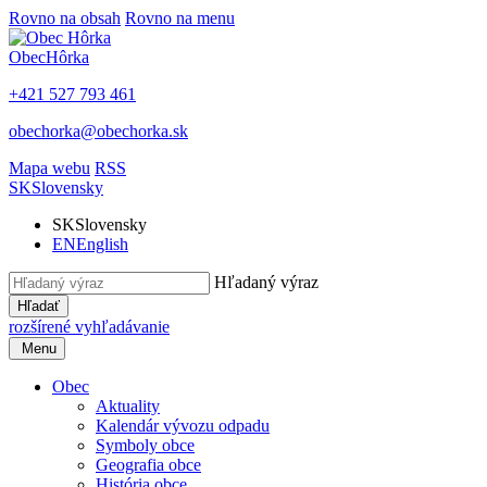
Rovno na obsah
Rovno na menu
Obec
Hôrka
+421 527 793 461
obechorka@obechorka.sk
Mapa webu
RSS
SK
Slovensky
SK
Slovensky
EN
English
Hľadaný výraz
Hľadať
rozšírené vyhľadávanie
Menu
Obec
Aktuality
Kalendár vývozu odpadu
Symboly obce
Geografia obce
História obce