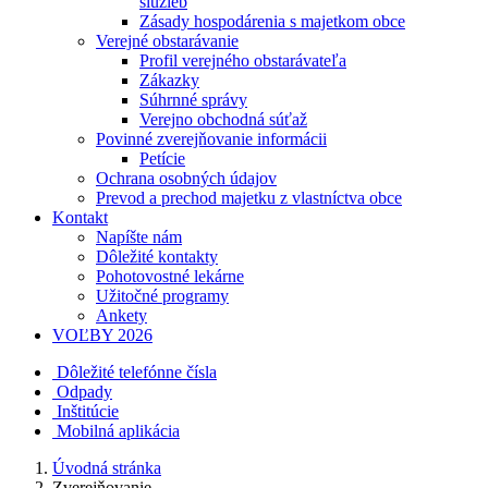
služieb
Zásady hospodárenia s majetkom obce
Verejné obstarávanie
Profil verejného obstarávateľa
Zákazky
Súhrnné správy
Verejno obchodná súťaž
Povinné zverejňovanie informácii
Petície
Ochrana osobných údajov
Prevod a prechod majetku z vlastníctva obce
Kontakt
Napíšte nám
Dôležité kontakty
Pohotovostné lekárne
Užitočné programy
Ankety
VOĽBY 2026
Dôležité telefónne čísla
Odpady
Inštitúcie
Mobilná aplikácia
Úvodná stránka
Zverejňovanie