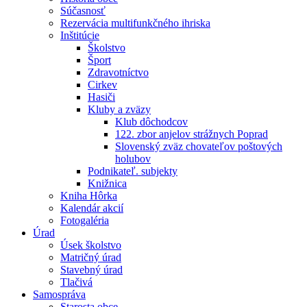
Súčasnosť
Rezervácia multifunkčného ihriska
Inštitúcie
Školstvo
Šport
Zdravotníctvo
Cirkev
Hasiči
Kluby a zväzy
Klub dôchodcov
122. zbor anjelov strážnych Poprad
Slovenský zväz chovateľov poštových
holubov
Podnikateľ. subjekty
Knižnica
Kniha Hôrka
Kalendár akcií
Fotogaléria
Úrad
Úsek školstvo
Matričný úrad
Stavebný úrad
Tlačivá
Samospráva
Starosta obce