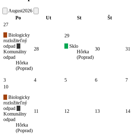
August
2026
Po
Ut
St
Št
27
Biologicky
29
rozložiteľný
odpad
Sklo
28
30
31
Komunálny
Hôrka
odpad
(Poprad)
Hôrka
(Poprad)
3
4
5
6
7
10
Biologicky
rozložiteľný
odpad
11
12
13
14
Komunálny
odpad
Hôrka
(Poprad)